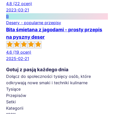
4.8
(22 ocen)
2023-03-21
B
Desery - popularne przepisy
Bita śmietana z jagodami - prosty przepis
na pyszny deser
4.6
(19 ocen)
2025-02-21
Gotuj z pasją każdego dnia
Dołącz do społeczności tysięcy osób, które
odkrywają nowe smaki i techniki kulinarne
Tysiące
Przepisów
Setki
Kategorii