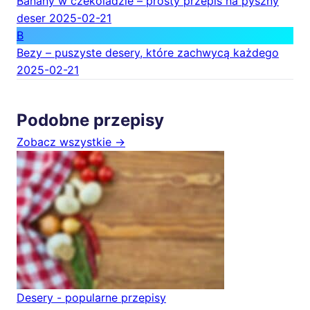
Banany w czekoladzie – prosty przepis na pyszny
deser
2025-02-21
B
Bezy – puszyste desery, które zachwycą każdego
2025-02-21
Podobne przepisy
Zobacz wszystkie →
Desery - popularne przepisy