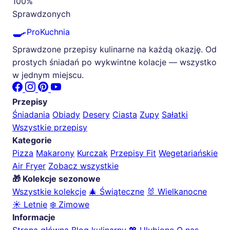
100%
Sprawdzonych
🍳
ProKuchnia
Sprawdzone przepisy kulinarne na każdą okazję. Od
prostych śniadań po wykwintne kolacje — wszystko
w jednym miejscu.
Przepisy
Śniadania
Obiady
Desery
Ciasta
Zupy
Sałatki
Wszystkie przepisy
Kategorie
Pizza
Makarony
Kurczak
Przepisy Fit
Wegetariańskie
Air Fryer
Zobacz wszystkie
🎁 Kolekcje sezonowe
Wszystkie kolekcje
🎄 Świąteczne
🐰 Wielkanocne
☀️ Letnie
❄️ Zimowe
Informacje