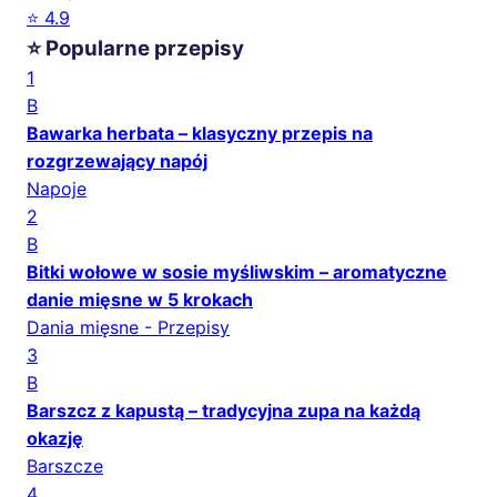
⭐ 4.9
⭐ Popularne przepisy
1
B
Bawarka herbata – klasyczny przepis na
rozgrzewający napój
Napoje
2
B
Bitki wołowe w sosie myśliwskim – aromatyczne
danie mięsne w 5 krokach
Dania mięsne - Przepisy
3
B
Barszcz z kapustą – tradycyjna zupa na każdą
okazję
Barszcze
4