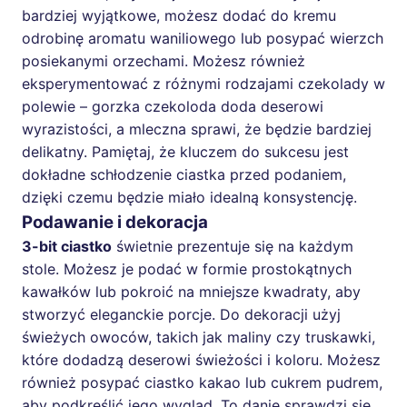
bardziej wyjątkowe, możesz dodać do kremu
odrobinę aromatu waniliowego lub posypać wierzch
posiekanymi orzechami. Możesz również
eksperymentować z różnymi rodzajami czekolady w
polewie – gorzka czekoloda doda deserowi
wyrazistości, a mleczna sprawi, że będzie bardziej
delikatny. Pamiętaj, że kluczem do sukcesu jest
dokładne schłodzenie ciastka przed podaniem,
dzięki czemu będzie miało idealną konsystencję.
Podawanie i dekoracja
3-bit ciastko
świetnie prezentuje się na każdym
stole. Możesz je podać w formie prostokątnych
kawałków lub pokroić na mniejsze kwadraty, aby
stworzyć eleganckie porcje. Do dekoracji użyj
świeżych owoców, takich jak maliny czy truskawki,
które dodadzą deserowi świeżości i koloru. Możesz
również posypać ciastko kakao lub cukrem pudrem,
aby podkreślić jego wygląd. To danie sprawdzi się