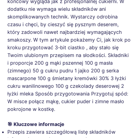
końcowy wygląda jak z profesjonalnej cukierni. W
dodatku nie wymaga wielu składników ani
skomplikowanych technik. Wystarczy odrobina
czasu i chęci, by cieszyć się pysznym deserem,
który zadowoli nawet najbardziej wymagających
smakoszy. W tym artykule pokażemy Ci, jak krok po
kroku przygotować 3-bit ciastko , aby stało się
Twoim ulubionym przepisem na słodkości. Składniki
i proporcje 200 g mąki pszennej 100 g masła
(zimnego) 50 g cukru pudru 1 jajko 200 g serka
mascarpone 100 g śmietany kremówki 30% 3 łyżki
cukru wanilinowego 100 g czekolady deserowej 2
łyżki mleka Sposób przygotowania Przygotuj spód:
W misce połącz mąkę, cukier puder i zimne masło
pokrojone w kostkę.
🎯 Kluczowe informacje
Przepis zawiera szczegółową listę składników