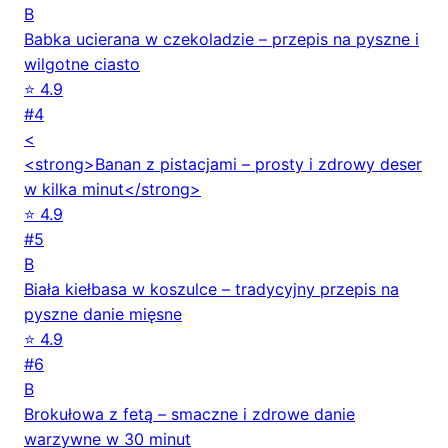
B
Babka ucierana w czekoladzie – przepis na pyszne i
wilgotne ciasto
⭐ 4.9
#4
<
<strong>Banan z pistacjami – prosty i zdrowy deser
w kilka minut</strong>
⭐ 4.9
#5
B
Biała kiełbasa w koszulce – tradycyjny przepis na
pyszne danie mięsne
⭐ 4.9
#6
B
Brokułowa z fetą – smaczne i zdrowe danie
warzywne w 30 minut