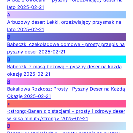
lato
2025-02-21
A
Arbuzowy deser: Lekki, orzeźwiający przysmak na
lato
2025-02-21
B
Babeczki czekoladowe domowe - prosty przepis na
pyszny deser
2025-02-21
B
Babeczki z masą bezową – pyszny deser na każdą
okazję
2025-02-21
B
Bakaliowa Rozkosz: Prosty i Pyszny Deser na Każdą
Okazję
2025-02-21
<
<strong>Banan z pistacjami – prosty i zdrowy deser
w kilka minut</strong>
2025-02-21
B