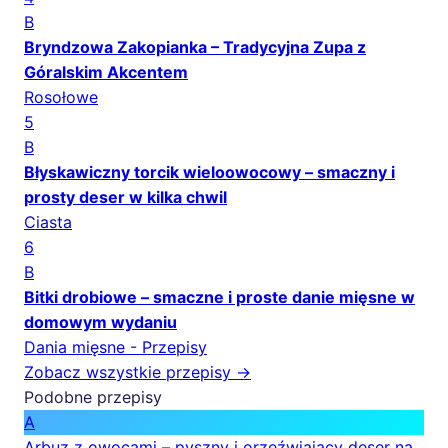
B
Bryndzowa Zakopianka – Tradycyjna Zupa z
Góralskim Akcentem
Rosołowe
5
B
Błyskawiczny torcik wieloowocowy – smaczny i
prosty deser w kilka chwil
Ciasta
6
B
Bitki drobiowe – smaczne i proste danie mięsne w
domowym wydaniu
Dania mięsne - Przepisy
Zobacz wszystkie przepisy →
Podobne przepisy
A
Arbuz z owocami – pyszny i orzeźwiający deser na