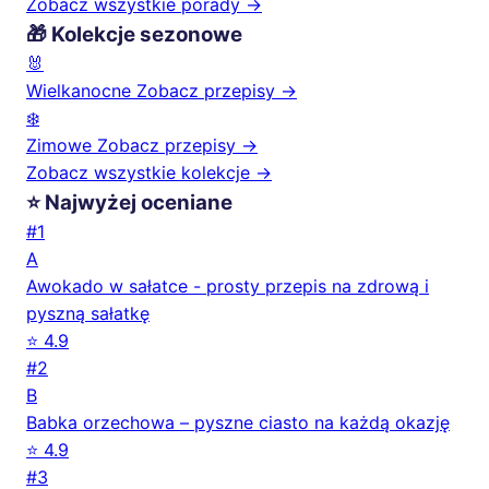
Zobacz wszystkie porady →
🎁 Kolekcje sezonowe
🐰
Wielkanocne
Zobacz przepisy →
❄️
Zimowe
Zobacz przepisy →
Zobacz wszystkie kolekcje →
⭐ Najwyżej oceniane
#1
A
Awokado w sałatce - prosty przepis na zdrową i
pyszną sałatkę
⭐ 4.9
#2
B
Babka orzechowa – pyszne ciasto na każdą okazję
⭐ 4.9
#3