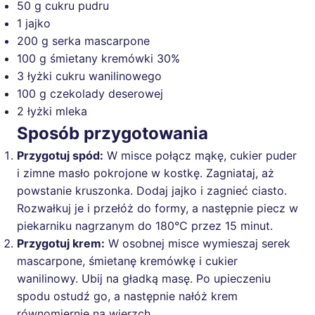
50 g cukru pudru
1 jajko
200 g serka mascarpone
100 g śmietany kremówki 30%
3 łyżki cukru wanilinowego
100 g czekolady deserowej
2 łyżki mleka
Sposób przygotowania
Przygotuj spód:
W misce połącz mąkę, cukier puder
i zimne masło pokrojone w kostkę. Zagniataj, aż
powstanie kruszonka. Dodaj jajko i zagnieć ciasto.
Rozwałkuj je i przełóż do formy, a następnie piecz w
piekarniku nagrzanym do 180°C przez 15 minut.
Przygotuj krem:
W osobnej misce wymieszaj serek
mascarpone, śmietanę kremówkę i cukier
wanilinowy. Ubij na gładką masę. Po upieczeniu
spodu ostudź go, a następnie nałóż krem
równomiernie na wierzch.