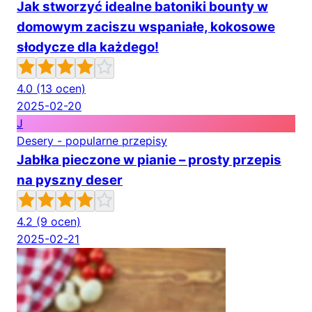
Jak stworzyć idealne batoniki bounty w
domowym zaciszu wspaniałe, kokosowe
słodycze dla każdego!
4.0
(13 ocen)
2025-02-20
J
Desery - popularne przepisy
Jabłka pieczone w pianie – prosty przepis
na pyszny deser
4.2
(9 ocen)
2025-02-21