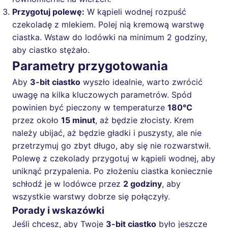
Przygotuj polewę:
W kąpieli wodnej rozpuść
czekoladę z mlekiem. Polej nią kremową warstwę
ciastka. Wstaw do lodówki na minimum 2 godziny,
aby ciastko stężało.
Parametry przygotowania
Aby
3-bit ciastko
wyszło idealnie, warto zwrócić
uwagę na kilka kluczowych parametrów. Spód
powinien być pieczony w temperaturze
180°C
przez około
15 minut
, aż będzie złocisty. Krem
należy ubijać, aż będzie gładki i puszysty, ale nie
przetrzymuj go zbyt długo, aby się nie rozwarstwił.
Polewę z czekolady przygotuj w kąpieli wodnej, aby
uniknąć przypalenia. Po złożeniu ciastka koniecznie
schłodź je w lodówce przez
2 godziny
, aby
wszystkie warstwy dobrze się połączyły.
Porady i wskazówki
Jeśli chcesz, aby Twoje
3-bit ciastko
było jeszcze