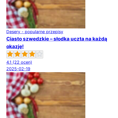
Desery - popularne przepisy
Ciasto szwedzkie – słodka uczta na każdą
okazję!
4.1
(22 ocen)
2025-02-19