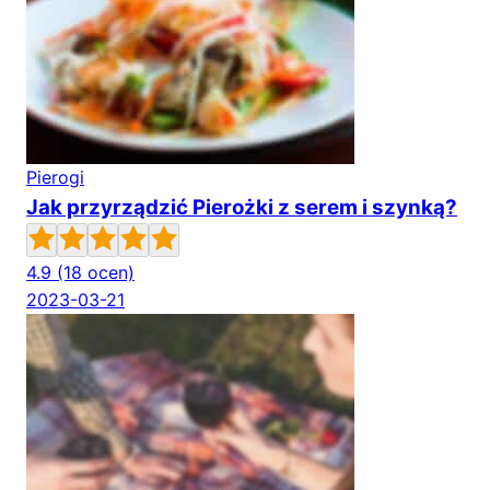
Pierogi
Jak przyrządzić Pierożki z serem i szynką?
4.9
(18 ocen)
2023-03-21