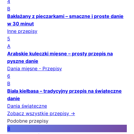
4
B
Bakłażany z pieczarkami – smaczne i proste danie
w 30 minut
Inne przepisy
5
A
Arabskie kuleczki mięsne – prosty przepis na
pyszne danie
Dania mięsne - Przepisy
6
B
Biała kiełbasa – tradycyjny przepis na świąteczne
danie
Dania świąteczne
Zobacz wszystkie przepisy →
Podobne przepisy
B