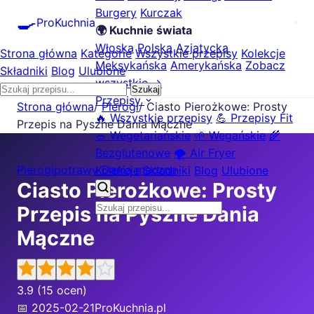
Burgery
Kurczak
🍳
ProKuchnia
🌍 Kuchnie świata
Włoska
Polska
Azjatycka
Strona główna
Kategorie
Wszystkie przepisy
Kolekcje
Meksykańska
Amerykańska
Zobacz
Składniki
Blog
Ulubione
wszystkie →
Szukaj
Przepisy
Strona główna
/
Pierogi
/
Ciasto Pierożkowe: Prosty
🔥 Wszystkie przepisy
💪 Przepisy Fit
Przepis na Pyszne Dania Mączne
🥗 Wegetariańskie
🌱 Wegańskie
🌾
Bezglutenowe
🌪️ Air Fryer
Pierogi
potrawy Dania mączne
Kolekcje
Składniki
Blog
Ulubione
Ciasto Pierożkowe: Prosty
Przepis na Pyszne Dania
Mączne
3.9
(15 ocen)
📅 2025-02-21
ProKuchnia.pl