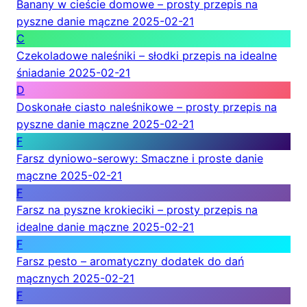
Banany w cieście domowe – prosty przepis na
pyszne danie mączne
2025-02-21
C
Czekoladowe naleśniki – słodki przepis na idealne
śniadanie
2025-02-21
D
Doskonałe ciasto naleśnikowe – prosty przepis na
pyszne danie mączne
2025-02-21
F
Farsz dyniowo-serowy: Smaczne i proste danie
mączne
2025-02-21
F
Farsz na pyszne krokieciki – prosty przepis na
idealne danie mączne
2025-02-21
F
Farsz pesto – aromatyczny dodatek do dań
mącznych
2025-02-21
F