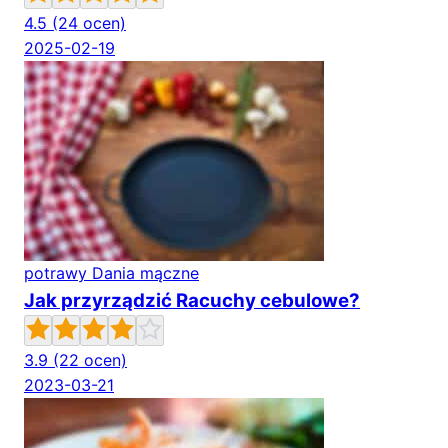
4.5
(24 ocen)
2025-02-19
potrawy Dania mączne
Jak przyrządzić Racuchy cebulowe?
3.9
(22 ocen)
2023-03-21