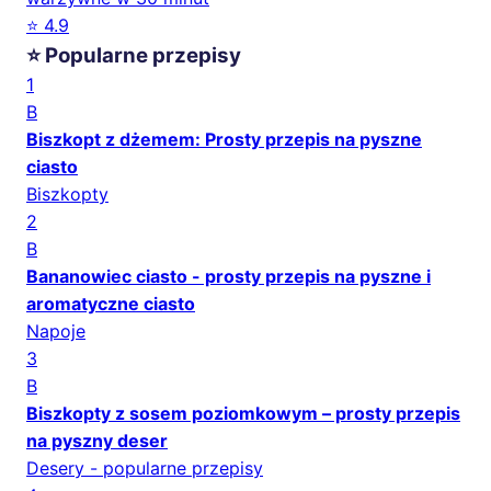
⭐ 4.9
⭐ Popularne przepisy
1
B
Biszkopt z dżemem: Prosty przepis na pyszne
ciasto
Biszkopty
2
B
Bananowiec ciasto - prosty przepis na pyszne i
aromatyczne ciasto
Napoje
3
B
Biszkopty z sosem poziomkowym – prosty przepis
na pyszny deser
Desery - popularne przepisy