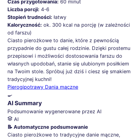
Czas przygotowania:
60 minut
Liczba porcji:
4-6
Stopień trudności:
łatwy
Kaloryczność:
ok. 300 kcal na porcję (w zależności
od farszu)
Ciasto pierożkowe to danie, które z pewnością
przypadnie do gustu całej rodzinie. Dzięki prostemu
przepisowi i możliwości dostosowania farszu do
własnych upodobań, stanie się ulubionym posiłkiem
na Twoim stole. Spróbuj już dziś i ciesz się smakiem
tradycyjnej kuchni!
Pierogi
potrawy Dania mączne
🍳
AI Summary
Podsumowanie wygenerowane przez AI
AI
📝 Automatyczne podsumowanie
Ciasto pierożkowe to tradycyjne danie mączne,