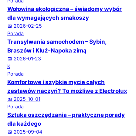
Porada
Wołowina ekologiczna – świadomy wybór
dla wymagających smakoszy
📅 2026-02-25
Porada
Transylwania samochodem – Sybin,
Braszów i Kluż-Napoka zimą
📅 2026-01-23
K
Porada
Komfortowe i szybkie mycie całych
zestawów naczyń? To możliwe z Electrolux
📅 2025-10-01
Porada
Sztuka oszczędzania – praktyczne porady
dla każdego
📅 2025-09-04