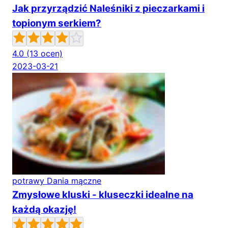
Jak przyrządzić Naleśniki z pieczarkami i
topionym serkiem?
4.0
(13 ocen)
2023-03-21
potrawy Dania mączne
Zmysłowe kluski - kluseczki idealne na
każdą okazję!