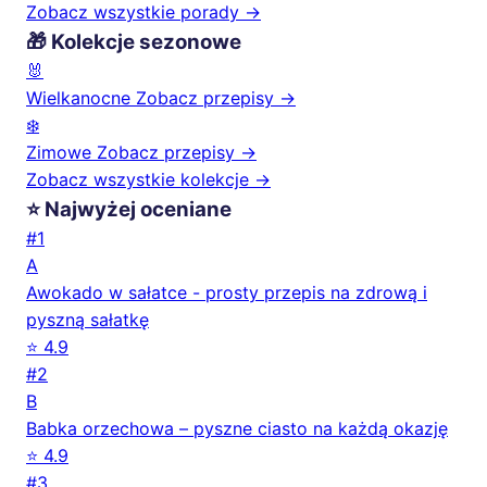
Zobacz wszystkie porady →
🎁 Kolekcje sezonowe
🐰
Wielkanocne
Zobacz przepisy →
❄️
Zimowe
Zobacz przepisy →
Zobacz wszystkie kolekcje →
⭐ Najwyżej oceniane
#1
A
Awokado w sałatce - prosty przepis na zdrową i
pyszną sałatkę
⭐ 4.9
#2
B
Babka orzechowa – pyszne ciasto na każdą okazję
⭐ 4.9
#3