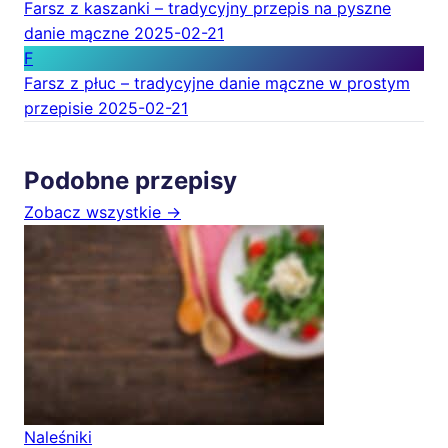
Farsz z kaszanki – tradycyjny przepis na pyszne
danie mączne
2025-02-21
F
Farsz z płuc – tradycyjne danie mączne w prostym
przepisie
2025-02-21
Podobne przepisy
Zobacz wszystkie →
Naleśniki