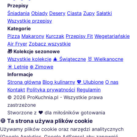
Przepisy
Śniadania
Obiady
Desery
Ciasta
Zupy
Sałatki
Wszystkie przepisy
Kategorie
Pizza
Makarony
Kurczak
Przepisy Fit
Wegetariańskie
Air Fryer
Zobacz wszystkie
🎁 Kolekcje sezonowe
Wszystkie kolekcje
🎄 Świąteczne
🐰 Wielkanocne
☀️ Letnie
❄️ Zimowe
Informacje
Strona główna
Blog kulinarny
💖 Ulubione
O nas
Kontakt
Polityka prywatności
Regulamin
© 2026 ProKuchnia.pl - Wszystkie prawa
zastrzeżone
Stworzone z ❤️ dla miłośników gotowania
🍪 Ta strona używa plików cookie
Używamy plików cookie oraz narzędzi analitycznych
(Google Analytics, Google AdSense) aby zapewnić