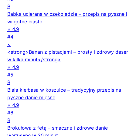
B
Babka ucierana w czekoladzie – przepis na pyszne i
wilgotne ciasto
⭐ 4.9
#4
<
<strong>Banan z pistacjami – prosty i zdrowy deser
w kilka minut</strong>
⭐ 4.9
#5
B
Biała kiełbasa w koszulce – tradycyjny przepis na
pyszne danie mięsne
⭐ 4.9
#6
B
Brokułowa z fetą – smaczne i zdrowe danie
warzywne w 30 minut