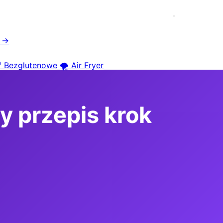
e →
 Bezglutenowe
🌪️ Air Fryer
y przepis krok