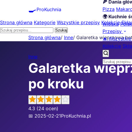
🍕 Dania gł
🍳
Pizza
Makar
ProKuchnia
🌍 Kuchnie ś
Strona główna
Kategorie
Wszystkie przepisy
Kolekcje
Skła
Włoska
Pols
Szukaj
Przepisy
Strona główna
/
Inne
/
Galaretka wieprzowa bet
🔥 Wszystkie
Kolekcje
Skła
Inne
Galaretka wiepr
po kroku
4.3
(24 ocen)
📅 2025-02-21
ProKuchnia.pl