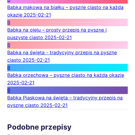
Babka makowa na białku – pyszne ciasto na każdą
okazję
2025-02-21
B
Babka na oleju – prosty przepis na pyszne i
puszyste ciasto
2025-02-21
B
Babka na święta - tradycyjny przepis na pyszne
ciasto
2025-02-21
B
Babka orzechowa – pyszne ciasto na każdą okazję
2025-02-21
B
Babka Piaskowa na święta – tradycyjny przepis na
pyszne ciasto
2025-02-21
Podobne przepisy