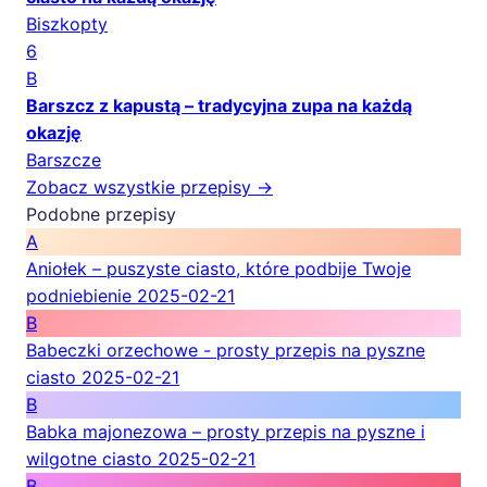
Biszkopty
6
B
Barszcz z kapustą – tradycyjna zupa na każdą
okazję
Barszcze
Zobacz wszystkie przepisy →
Podobne przepisy
A
Aniołek – puszyste ciasto, które podbije Twoje
podniebienie
2025-02-21
B
Babeczki orzechowe - prosty przepis na pyszne
ciasto
2025-02-21
B
Babka majonezowa – prosty przepis na pyszne i
wilgotne ciasto
2025-02-21
B