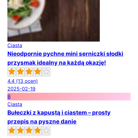
Ciasta
Nieodpornie pychne mini serniczki słodki
przysmak idealny na każdą okazję!
4.4
(13 ocen)
2025-02-19
B
Ciasta
Bułeczki z kapustą i ciastem – prosty
przepis na pyszne danie