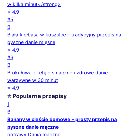
w kilka minut</strong>
⭐ 4.9
#5
B
Biała kiełbasa w koszulce – tradycyjny przepis na
pyszne danie mięsne
⭐ 4.9
#6
B
Brokułowa z fetą – smaczne i zdrowe danie
warzywne w 30 minut
⭐ 4.9
⭐ Popularne przepisy
1
B
Banany w cieście domowe – prosty przepis na
pyszne danie mączne
potrawy Dania mączne