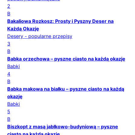
2
B
Bakaliowa Rozkosz: Prosty i Pyszny Deser na
Każdą Okazję
Desery - popularne przepisy
3
B
Babka orzechowa – pyszne ciasto na każdą okazję
Babki
4
B
Babka makowa na białku – pyszne ciasto na każdą
okazję
Babki
5
B
Biszkopt z masą jabłkowo-budyniową – pyszne
ciasto na każdą okazję