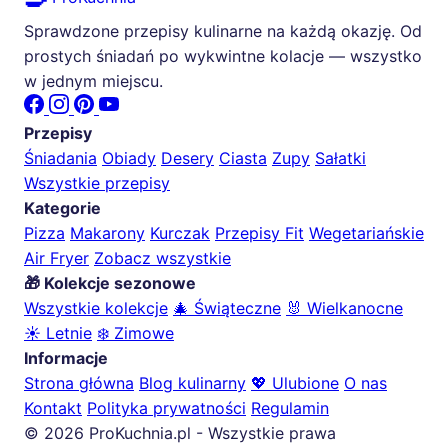
Sprawdzone przepisy kulinarne na każdą okazję. Od
prostych śniadań po wykwintne kolacje — wszystko
w jednym miejscu.
Przepisy
Śniadania
Obiady
Desery
Ciasta
Zupy
Sałatki
Wszystkie przepisy
Kategorie
Pizza
Makarony
Kurczak
Przepisy Fit
Wegetariańskie
Air Fryer
Zobacz wszystkie
🎁 Kolekcje sezonowe
Wszystkie kolekcje
🎄 Świąteczne
🐰 Wielkanocne
☀️ Letnie
❄️ Zimowe
Informacje
Strona główna
Blog kulinarny
💖 Ulubione
O nas
Kontakt
Polityka prywatności
Regulamin
© 2026 ProKuchnia.pl - Wszystkie prawa