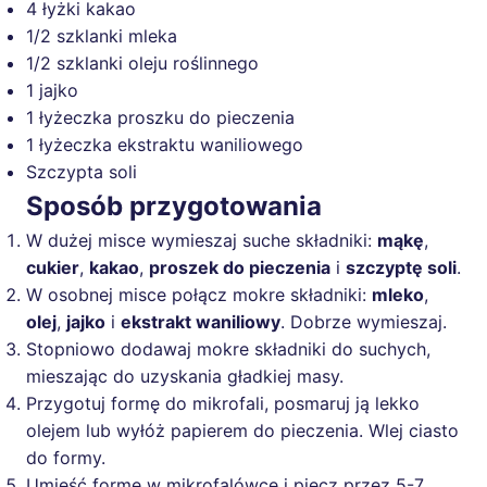
4 łyżki kakao
1/2 szklanki mleka
1/2 szklanki oleju roślinnego
1 jajko
1 łyżeczka proszku do pieczenia
1 łyżeczka ekstraktu waniliowego
Szczypta soli
Sposób przygotowania
W dużej misce wymieszaj suche składniki:
mąkę
,
cukier
,
kakao
,
proszek do pieczenia
i
szczyptę soli
.
W osobnej misce połącz mokre składniki:
mleko
,
olej
,
jajko
i
ekstrakt waniliowy
. Dobrze wymieszaj.
Stopniowo dodawaj mokre składniki do suchych,
mieszając do uzyskania gładkiej masy.
Przygotuj formę do mikrofali, posmaruj ją lekko
olejem lub wyłóż papierem do pieczenia. Wlej ciasto
do formy.
Umieść formę w mikrofalówce i piecz przez 5-7