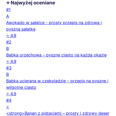
⭐ Najwyżej oceniane
#1
A
Awokado w sałatce - prosty przepis na zdrową i
pyszną sałatkę
⭐ 4.9
#2
B
Babka orzechowa – pyszne ciasto na każdą okazję
⭐ 4.9
#3
B
Babka ucierana w czekoladzie – przepis na pyszne i
wilgotne ciasto
⭐ 4.9
#4
<
<strong>Banan z pistacjami – prosty i zdrowy deser