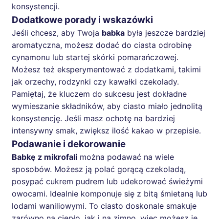
konsystencji.
Dodatkowe porady i wskazówki
Jeśli chcesz, aby Twoja
babka
była jeszcze bardziej
aromatyczna, możesz dodać do ciasta odrobinę
cynamonu lub startej skórki pomarańczowej.
Możesz też eksperymentować z dodatkami, takimi
jak orzechy, rodzynki czy kawałki czekolady.
Pamiętaj, że kluczem do sukcesu jest dokładne
wymieszanie składników, aby ciasto miało jednolitą
konsystencję. Jeśli masz ochotę na bardziej
intensywny smak, zwiększ ilość kakao w przepisie.
Podawanie i dekorowanie
Babkę z mikrofali
można podawać na wiele
sposobów. Możesz ją polać gorącą czekoladą,
posypać cukrem pudrem lub udekorować świeżymi
owocami. Idealnie komponuje się z bitą śmietaną lub
lodami waniliowymi. To ciasto doskonale smakuje
zarówno na ciepło, jak i na zimno, więc możesz je