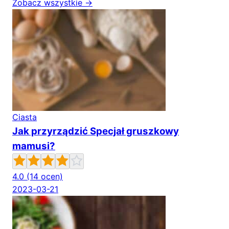
Zobacz wszystkie →
Ciasta
Jak przyrządzić Specjał gruszkowy
mamusi?
4.0
(14 ocen)
2023-03-21