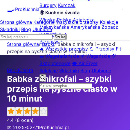
Burgery
Kurczak
🍳
ProKuchnia
🌍 Kuchnie świata
Włoska
Polska
Azjatycka
Strona główna
Kategorie
Wszystkie przepisy
Kolekcje
Meksykańska
Amerykańska
Zobacz
Składniki
Blog
Ulubione
wszystkie →
Szukaj
Przepisy
Strona główna
/
Babki
/
Babka z mikrofali – szybki
🔥 Wszystkie przepisy
💪 Przepisy Fit
przepis na pyszne ciasto w 10 minut
🥗 Wegetariańskie
🌱 Wegańskie
🌾
Bezglutenowe
🌪️ Air Fryer
Babki
Ciasta
Kolekcje
Składniki
Blog
Ulubione
Babka z mikrofali – szybki
przepis na pyszne ciasto w
10 minut
4.4
(8 ocen)
📅 2025-02-21
ProKuchnia.pl