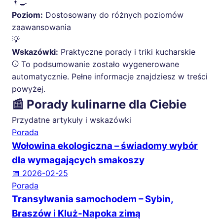
👨‍🍳
Poziom:
Dostosowany do różnych poziomów
zaawansowania
💡
Wskazówki:
Praktyczne porady i triki kucharskie
To podsumowanie zostało wygenerowane
automatycznie. Pełne informacje znajdziesz w treści
powyżej.
📰 Porady kulinarne dla Ciebie
Przydatne artykuły i wskazówki
Porada
Wołowina ekologiczna – świadomy wybór
dla wymagających smakoszy
📅 2026-02-25
Porada
Transylwania samochodem – Sybin,
Braszów i Kluż-Napoka zimą