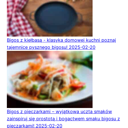
Bigos z kiełbasą - klasyka domowej kuchni poznaj
tajemnice pysznego bigosu!
2025-02-20
Bigos z pieczarkami – wyjątkowa uczta smaków
zainspiruj się prostotą i bogactwem smaku bigosu z
pieczarkami!
2025-02-20