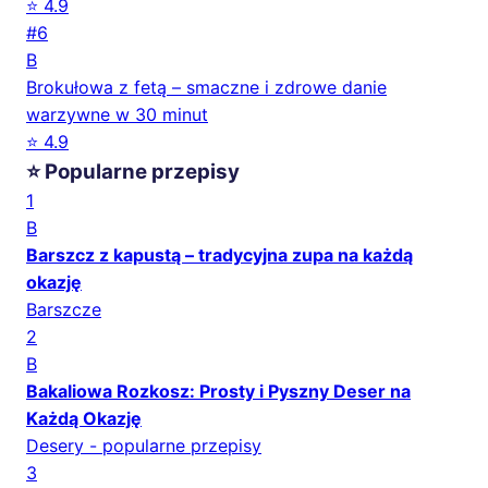
⭐ 4.9
#6
B
Brokułowa z fetą – smaczne i zdrowe danie
warzywne w 30 minut
⭐ 4.9
⭐ Popularne przepisy
1
B
Barszcz z kapustą – tradycyjna zupa na każdą
okazję
Barszcze
2
B
Bakaliowa Rozkosz: Prosty i Pyszny Deser na
Każdą Okazję
Desery - popularne przepisy
3