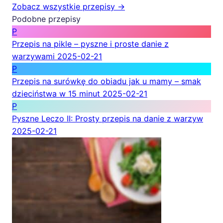
Zobacz wszystkie przepisy →
Podobne przepisy
P
Przepis na pikle – pyszne i proste danie z
warzywami
2025-02-21
P
Przepis na surówkę do obiadu jak u mamy – smak
dzieciństwa w 15 minut
2025-02-21
P
Pyszne Leczo II: Prosty przepis na danie z warzyw
2025-02-21