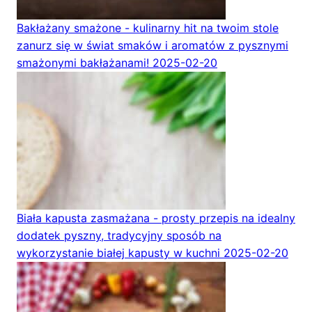
Bakłażany smażone - kulinarny hit na twoim stole
zanurz się w świat smaków i aromatów z pysznymi
smażonymi bakłażanami!
2025-02-20
Biała kapusta zasmażana - prosty przepis na idealny
dodatek pyszny, tradycyjny sposób na
wykorzystanie białej kapusty w kuchni
2025-02-20