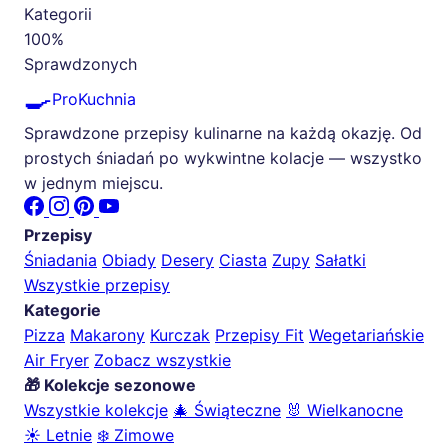
Kategorii
100%
Sprawdzonych
🍳
ProKuchnia
Sprawdzone przepisy kulinarne na każdą okazję. Od
prostych śniadań po wykwintne kolacje — wszystko
w jednym miejscu.
Przepisy
Śniadania
Obiady
Desery
Ciasta
Zupy
Sałatki
Wszystkie przepisy
Kategorie
Pizza
Makarony
Kurczak
Przepisy Fit
Wegetariańskie
Air Fryer
Zobacz wszystkie
🎁 Kolekcje sezonowe
Wszystkie kolekcje
🎄 Świąteczne
🐰 Wielkanocne
☀️ Letnie
❄️ Zimowe