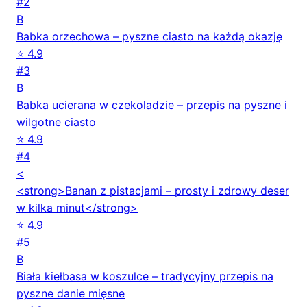
#2
B
Babka orzechowa – pyszne ciasto na każdą okazję
⭐ 4.9
#3
B
Babka ucierana w czekoladzie – przepis na pyszne i
wilgotne ciasto
⭐ 4.9
#4
<
<strong>Banan z pistacjami – prosty i zdrowy deser
w kilka minut</strong>
⭐ 4.9
#5
B
Biała kiełbasa w koszulce – tradycyjny przepis na
pyszne danie mięsne