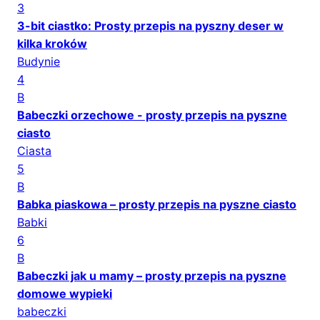
3
3-bit ciastko: Prosty przepis na pyszny deser w
kilka kroków
Budynie
4
B
Babeczki orzechowe - prosty przepis na pyszne
ciasto
Ciasta
5
B
Babka piaskowa – prosty przepis na pyszne ciasto
Babki
6
B
Babeczki jak u mamy – prosty przepis na pyszne
domowe wypieki
babeczki