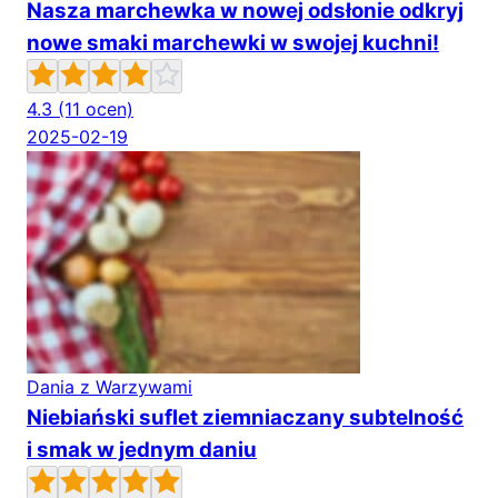
Nasza marchewka w nowej odsłonie odkryj
nowe smaki marchewki w swojej kuchni!
4.3
(11 ocen)
2025-02-19
Dania z Warzywami
Niebiański suflet ziemniaczany subtelność
i smak w jednym daniu