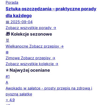
Porada
Sztuka oszczędzania – praktyczne porady
dla każdego
📅 2025-09-04
Zobacz wszystkie porady →
🎁 Kolekcje sezonowe
🐰
Wielkanocne
Zobacz przepisy →
❄️
Zimowe
Zobacz przepisy →
Zobacz wszystkie kolekcje →
⭐ Najwyżej oceniane
#1
A
Awokado w sałatce - prosty przepis na zdrową i
pyszną sałatkę
⭐ 4.9