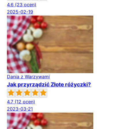
4.6
(23 ocen)
2025-02-19
Dania z Warzywami
Jak przyrządzić Złote różyczki?
4.7
(12 ocen)
2023-03-21