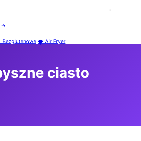
e →
 Bezglutenowe
🌪️ Air Fryer
pyszne ciasto