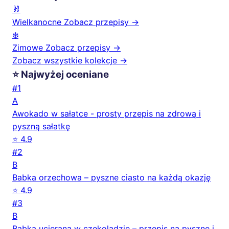
🐰
Wielkanocne
Zobacz przepisy →
❄️
Zimowe
Zobacz przepisy →
Zobacz wszystkie kolekcje →
⭐ Najwyżej oceniane
#1
A
Awokado w sałatce - prosty przepis na zdrową i
pyszną sałatkę
⭐ 4.9
#2
B
Babka orzechowa – pyszne ciasto na każdą okazję
⭐ 4.9
#3
B
Babka ucierana w czekoladzie – przepis na pyszne i