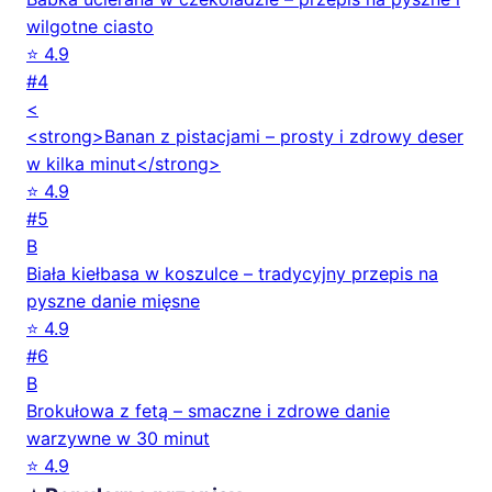
wilgotne ciasto
⭐ 4.9
#4
<
<strong>Banan z pistacjami – prosty i zdrowy deser
w kilka minut</strong>
⭐ 4.9
#5
B
Biała kiełbasa w koszulce – tradycyjny przepis na
pyszne danie mięsne
⭐ 4.9
#6
B
Brokułowa z fetą – smaczne i zdrowe danie
warzywne w 30 minut
⭐ 4.9