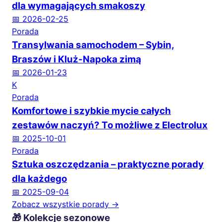
dla wymagających smakoszy
📅 2026-02-25
Porada
Transylwania samochodem – Sybin,
Braszów i Kluż-Napoka zimą
📅 2026-01-23
K
Porada
Komfortowe i szybkie mycie całych
zestawów naczyń? To możliwe z Electrolux
📅 2025-10-01
Porada
Sztuka oszczędzania – praktyczne porady
dla każdego
📅 2025-09-04
Zobacz wszystkie porady →
🎁 Kolekcje sezonowe