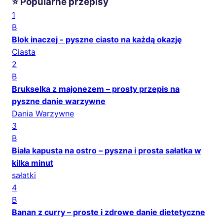
⭐ Popularne przepisy
1
B
Blok inaczej - pyszne ciasto na każdą okazję
Ciasta
2
B
Brukselka z majonezem – prosty przepis na
pyszne danie warzywne
Dania Warzywne
3
B
Biała kapusta na ostro – pyszna i prosta sałatka w
kilka minut
sałatki
4
B
Banan z curry – proste i zdrowe danie dietetyczne