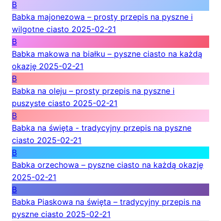
B
Babka majonezowa – prosty przepis na pyszne i
wilgotne ciasto
2025-02-21
B
Babka makowa na białku – pyszne ciasto na każdą
okazję
2025-02-21
B
Babka na oleju – prosty przepis na pyszne i
puszyste ciasto
2025-02-21
B
Babka na święta - tradycyjny przepis na pyszne
ciasto
2025-02-21
B
Babka orzechowa – pyszne ciasto na każdą okazję
2025-02-21
B
Babka Piaskowa na święta – tradycyjny przepis na
pyszne ciasto
2025-02-21