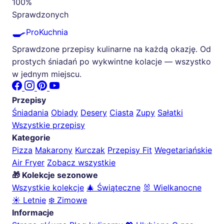
100%
Sprawdzonych
🍳
ProKuchnia
Sprawdzone przepisy kulinarne na każdą okazję. Od
prostych śniadań po wykwintne kolacje — wszystko
w jednym miejscu.
Przepisy
Śniadania
Obiady
Desery
Ciasta
Zupy
Sałatki
Wszystkie przepisy
Kategorie
Pizza
Makarony
Kurczak
Przepisy Fit
Wegetariańskie
Air Fryer
Zobacz wszystkie
🎁 Kolekcje sezonowe
Wszystkie kolekcje
🎄 Świąteczne
🐰 Wielkanocne
☀️ Letnie
❄️ Zimowe
Informacje