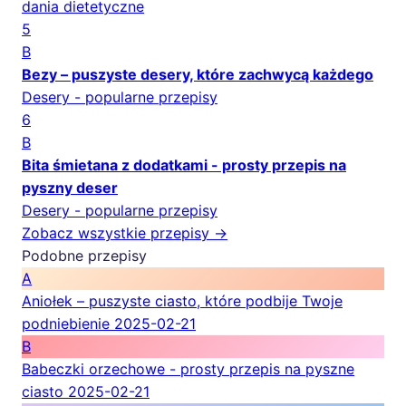
dania dietetyczne
5
B
Bezy – puszyste desery, które zachwycą każdego
Desery - popularne przepisy
6
B
Bita śmietana z dodatkami - prosty przepis na
pyszny deser
Desery - popularne przepisy
Zobacz wszystkie przepisy →
Podobne przepisy
A
Aniołek – puszyste ciasto, które podbije Twoje
podniebienie
2025-02-21
B
Babeczki orzechowe - prosty przepis na pyszne
ciasto
2025-02-21