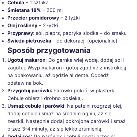
Cebula
– 1 sztuka
Śmietana 18%
– 200 ml
Przecier pomidorowy
– 2 łyżki
Olej roślinny
– 2 łyżki
Przyprawy
: sól, pieprz, papryka słodka – do smaku
Świeża pietruszka
– do dekoracji (opcjonalnie)
Sposób przygotowania
Ugotuj makaron
: Do garnka wlej wodę, dodaj sól i
zagotuj. Wsyp makaron i gotuj zgodnie z instrukcją
na opakowaniu, aż będzie al dente. Odcedź i
odstaw na bok.
Przygotuj parówki
: Parówki pokrój w plasterki.
Cebulę obierz i drobno posiekaj.
Usmaż cebulę i parówki
: Na patelni rozgrzej olej,
dodaj cebulę i smaż na średnim ogniu, aż się
zeszkli. Następnie dodaj pokrojone parówki i smaż
przez 3-4 minuty, aż się lekko zrumienią.
Dodaj sos
: Do parówek i cebuli dodaj przecier