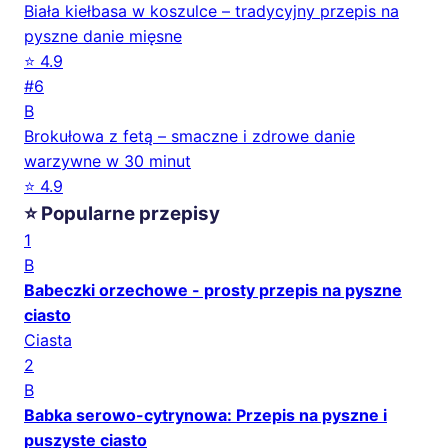
Biała kiełbasa w koszulce – tradycyjny przepis na
pyszne danie mięsne
⭐ 4.9
#6
B
Brokułowa z fetą – smaczne i zdrowe danie
warzywne w 30 minut
⭐ 4.9
⭐ Popularne przepisy
1
B
Babeczki orzechowe - prosty przepis na pyszne
ciasto
Ciasta
2
B
Babka serowo-cytrynowa: Przepis na pyszne i
puszyste ciasto