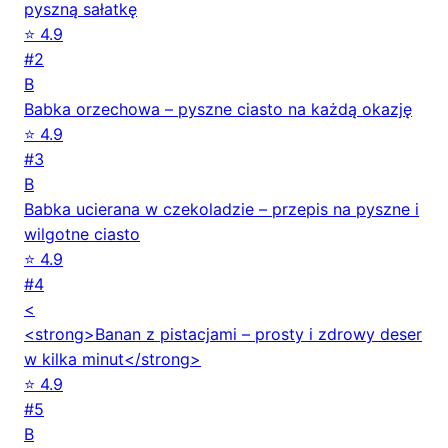
pyszną sałatkę
⭐ 4.9
#2
B
Babka orzechowa – pyszne ciasto na każdą okazję
⭐ 4.9
#3
B
Babka ucierana w czekoladzie – przepis na pyszne i
wilgotne ciasto
⭐ 4.9
#4
<
<strong>Banan z pistacjami – prosty i zdrowy deser
w kilka minut</strong>
⭐ 4.9
#5
B