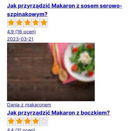
Jak przyrządzić Makaron z sosem serowo-
szpinakowym?
4.9
(16 ocen)
2023-03-21
Dania z makaronem
Jak przyrządzić Makaron z boczkiem?
4.4
(11 ocen)