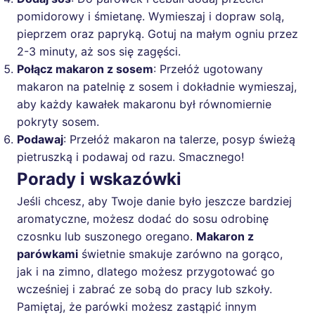
pomidorowy i śmietanę. Wymieszaj i dopraw solą,
pieprzem oraz papryką. Gotuj na małym ogniu przez
2-3 minuty, aż sos się zagęści.
Połącz makaron z sosem
: Przełóż ugotowany
makaron na patelnię z sosem i dokładnie wymieszaj,
aby każdy kawałek makaronu był równomiernie
pokryty sosem.
Podawaj
: Przełóż makaron na talerze, posyp świeżą
pietruszką i podawaj od razu. Smacznego!
Porady i wskazówki
Jeśli chcesz, aby Twoje danie było jeszcze bardziej
aromatyczne, możesz dodać do sosu odrobinę
czosnku lub suszonego oregano.
Makaron z
parówkami
świetnie smakuje zarówno na gorąco,
jak i na zimno, dlatego możesz przygotować go
wcześniej i zabrać ze sobą do pracy lub szkoły.
Pamiętaj, że parówki możesz zastąpić innym