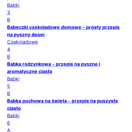
Babki
3
B
Babeczki czekoladowe domowe - prosty przepis
na pyszny deser
Czekoladowe
4
B
Babka rodzynkowa - przepis na pyszne i
aromatyczne ciasto
Babki
5
B
Babka puchowa na święta - przepis na puszyste
ciasto
Babki
6
A