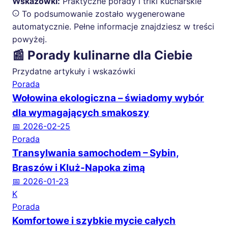
Wskazówki:
Praktyczne porady i triki kucharskie
To podsumowanie zostało wygenerowane
automatycznie. Pełne informacje znajdziesz w treści
powyżej.
📰 Porady kulinarne dla Ciebie
Przydatne artykuły i wskazówki
Porada
Wołowina ekologiczna – świadomy wybór
dla wymagających smakoszy
📅 2026-02-25
Porada
Transylwania samochodem – Sybin,
Braszów i Kluż-Napoka zimą
📅 2026-01-23
K
Porada
Komfortowe i szybkie mycie całych