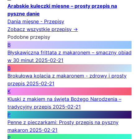
Arabskie kuleczki mięsne – prosty przepis na
pyszne danie
Dania mięsne - Przepisy
Zobacz wszystkie przepisy →
Podobne przepisy
B
Błyskawiczna frittata z makaronem – smaczny obiad
w 30 minut
2025-02-21
B
Brokułowa kolacja z makaronem - zdrowy i prosty
przepis
2025-02-21
K
Kluski z makiem na święta Bożego Narodzenia –
tradycyjny przepis
2025-02-21
P
Penne z pieczarkami: Prosty przepis na pyszny
makaron
2025-02-21
P