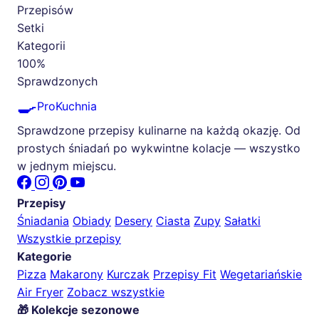
Przepisów
Setki
Kategorii
100%
Sprawdzonych
🍳
ProKuchnia
Sprawdzone przepisy kulinarne na każdą okazję. Od
prostych śniadań po wykwintne kolacje — wszystko
w jednym miejscu.
Przepisy
Śniadania
Obiady
Desery
Ciasta
Zupy
Sałatki
Wszystkie przepisy
Kategorie
Pizza
Makarony
Kurczak
Przepisy Fit
Wegetariańskie
Air Fryer
Zobacz wszystkie
🎁 Kolekcje sezonowe