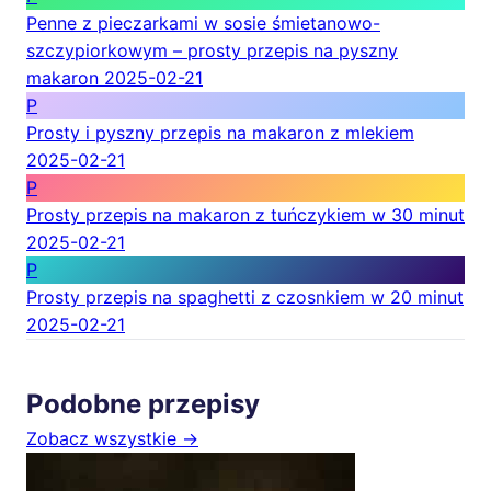
Penne z pieczarkami w sosie śmietanowo-
szczypiorkowym – prosty przepis na pyszny
makaron
2025-02-21
P
Prosty i pyszny przepis na makaron z mlekiem
2025-02-21
P
Prosty przepis na makaron z tuńczykiem w 30 minut
2025-02-21
P
Prosty przepis na spaghetti z czosnkiem w 20 minut
2025-02-21
Podobne przepisy
Zobacz wszystkie →