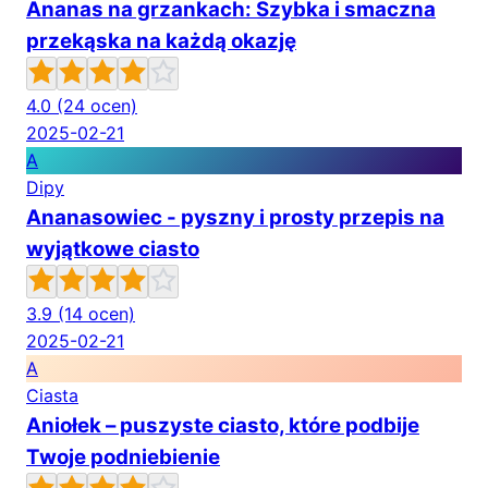
Ananas na grzankach: Szybka i smaczna
przekąska na każdą okazję
4.0
(24 ocen)
2025-02-21
A
Dipy
Ananasowiec - pyszny i prosty przepis na
wyjątkowe ciasto
3.9
(14 ocen)
2025-02-21
A
Ciasta
Aniołek – puszyste ciasto, które podbije
Twoje podniebienie