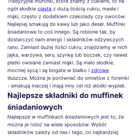
Tradycyjne muffinki, które znamy z cukierni, to na
ogół słodkie
ciasta
z dużą ilością cukru, masła i
mąki, często z dodatkiem czekolady czy owoców.
Najlepiej smakują do kawy lub jako deser. Muffinki
śniadaniowe to coś innego. Są robione tak, by
dostarczyć nam energii i składników odżywczych
rano. Zamiast dużej ilości cukru, znajdziemy w nich
jajka, warzywa, sery, szynkę lub boczek, czy nawet
płatki owsiane zamiast mąki. Są mało słodkie,
mocniej sycą i są bogate w białko i
zdrowe
tłuszcze. Można je porównać do omletów z foremki
- smakują inaczej i mają inny cel niż słodki wypiek.
Najlepsze składniki do muffinek
śniadaniowych
Najlepsze w muffinkach śniadaniowych jest to, że
można je robić na wiele sposobów. Wybór
składników zależy od nas i tego, co najbardziej