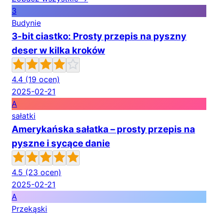
3
Budynie
3-bit ciastko: Prosty przepis na pyszny
deser w kilka kroków
4.4
(19 ocen)
2025-02-21
A
sałatki
Amerykańska sałatka – prosty przepis na
pyszne i sycące danie
4.5
(23 ocen)
2025-02-21
A
Przekąski