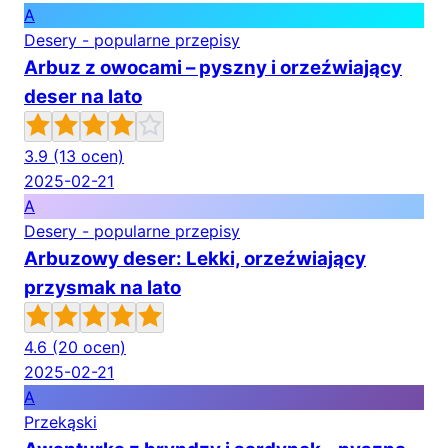
A
Desery - popularne przepisy
Arbuz z owocami – pyszny i orzeźwiający
deser na lato
3.9
(13 ocen)
2025-02-21
A
Desery - popularne przepisy
Arbuzowy deser: Lekki, orzeźwiający
przysmak na lato
4.6
(20 ocen)
2025-02-21
A
Przekąski