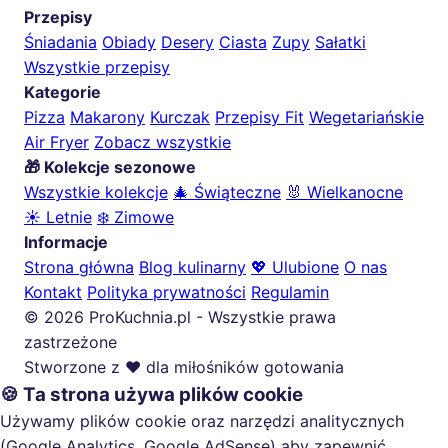
Przepisy
Śniadania
Obiady
Desery
Ciasta
Zupy
Sałatki
Wszystkie przepisy
Kategorie
Pizza
Makarony
Kurczak
Przepisy Fit
Wegetariańskie
Air Fryer
Zobacz wszystkie
🎁 Kolekcje sezonowe
Wszystkie kolekcje
🎄 Świąteczne
🐰 Wielkanocne
☀️ Letnie
❄️ Zimowe
Informacje
Strona główna
Blog kulinarny
💖 Ulubione
O nas
Kontakt
Polityka prywatności
Regulamin
© 2026 ProKuchnia.pl - Wszystkie prawa
zastrzeżone
Stworzone z ❤️ dla miłośników gotowania
🍪 Ta strona używa plików cookie
Używamy plików cookie oraz narzędzi analitycznych
(Google Analytics, Google AdSense) aby zapewnić