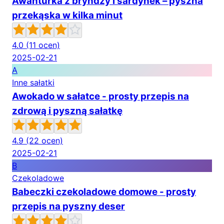
Awanturka z bryndzy i sardynek – pyszna
przekąska w kilka minut
4.0
(11 ocen)
2025-02-21
A
Inne sałatki
Awokado w sałatce - prosty przepis na
zdrową i pyszną sałatkę
4.9
(22 ocen)
2025-02-21
B
Czekoladowe
Babeczki czekoladowe domowe - prosty
przepis na pyszny deser