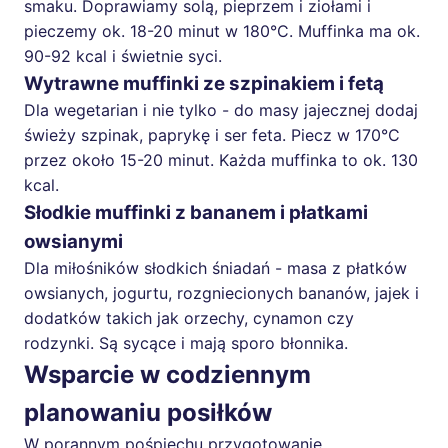
smaku. Doprawiamy solą, pieprzem i ziołami i
pieczemy ok. 18-20 minut w 180°C. Muffinka ma ok.
90-92 kcal i świetnie syci.
Wytrawne muffinki ze szpinakiem i fetą
Dla wegetarian i nie tylko - do masy jajecznej dodaj
świeży szpinak, paprykę i ser feta. Piecz w 170°C
przez około 15-20 minut. Każda muffinka to ok. 130
kcal.
Słodkie muffinki z bananem i płatkami
owsianymi
Dla miłośników słodkich śniadań - masa z płatków
owsianych, jogurtu, rozgniecionych bananów, jajek i
dodatków takich jak orzechy, cynamon czy
rodzynki. Są sycące i mają sporo błonnika.
Wsparcie w codziennym
planowaniu posiłków
W porannym pośpiechu przygotowanie