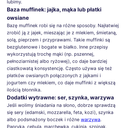
lubimy.
Baza muffinek: jajka, mąka lub płatki
owsiane
Bazę muffinek robi się na różne sposoby. Najłatwiej
zrobić ją z jajek, mieszając je z mlekiem, śmietaną,
solą, pieprzem i przyprawami. Takie muffinki są
bezglutenowe i bogate w białko. Inne przepisy
wykorzystują trochę mąki (np. pszennej,
pełnoziarnistej albo ryżowej), co daje bardziej
ciastkowatą konsystencję. Często używa się też
płatków owsianych połączonych z jajkami i
jogurtem czy mlekiem, co daje muffinki z większą
ilością błonnika.
Dodatki wytrawne: ser, szynka, warzywa
Jeśli wolimy śniadania na słono, dobrze sprawdzą
się sery (edamski, mozzarella, feta, kozi), szynka
albo podsmażony boczek i różne
warzywa
.
Papryka, cebula, marchewka, cukinia, szpinak,