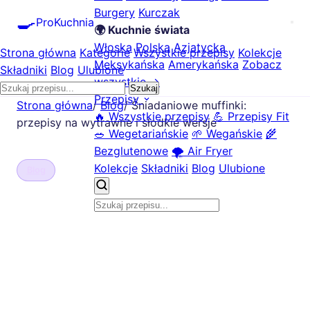
Burgery
Kurczak
🍳
ProKuchnia
🌍 Kuchnie świata
Włoska
Polska
Azjatycka
Strona główna
Kategorie
Wszystkie przepisy
Kolekcje
Meksykańska
Amerykańska
Zobacz
Składniki
Blog
Ulubione
wszystkie →
Szukaj
Przepisy
Strona główna
/
Blog
/
Śniadaniowe muffinki:
🔥 Wszystkie przepisy
💪 Przepisy Fit
przepisy na wytrawne i słodkie wersje
🥗 Wegetariańskie
🌱 Wegańskie
🌾
Bezglutenowe
🌪️ Air Fryer
Kolekcje
Składniki
Blog
Ulubione
Blog
Śniadaniowe muffinki:
przepisy na wytrawne i
słodkie wersje
📅 2025-05-19
ProKuchnia.pl