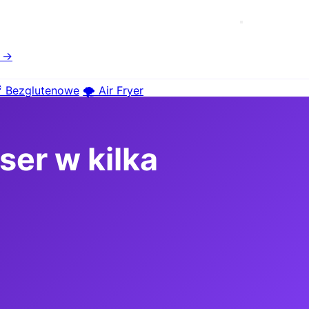
e →
 Bezglutenowe
🌪️ Air Fryer
ser w kilka