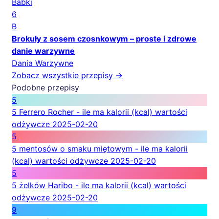
Babki
6
B
Brokuły z sosem czosnkowym – proste i zdrowe
danie warzywne
Dania Warzywne
Zobacz wszystkie przepisy →
Podobne przepisy
5
5 Ferrero Rocher - ile ma kalorii (kcal) wartości
odżywcze
2025-02-20
5
5 mentosów o smaku miętowym - ile ma kalorii
(kcal) wartości odżywcze
2025-02-20
5
5 żelków Haribo - ile ma kalorii (kcal) wartości
odżywcze
2025-02-20
9