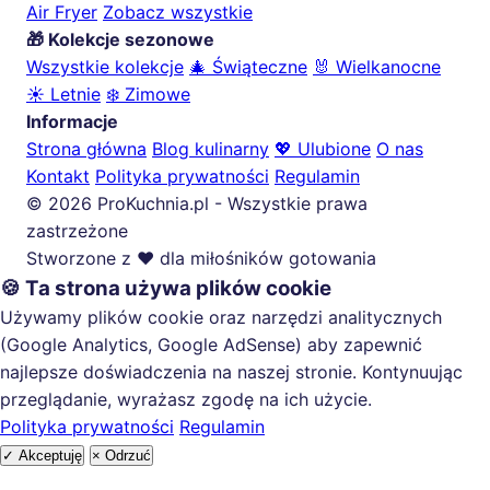
Air Fryer
Zobacz wszystkie
🎁 Kolekcje sezonowe
Wszystkie kolekcje
🎄 Świąteczne
🐰 Wielkanocne
☀️ Letnie
❄️ Zimowe
Informacje
Strona główna
Blog kulinarny
💖 Ulubione
O nas
Kontakt
Polityka prywatności
Regulamin
© 2026 ProKuchnia.pl - Wszystkie prawa
zastrzeżone
Stworzone z ❤️ dla miłośników gotowania
🍪 Ta strona używa plików cookie
Używamy plików cookie oraz narzędzi analitycznych
(Google Analytics, Google AdSense) aby zapewnić
najlepsze doświadczenia na naszej stronie. Kontynuując
przeglądanie, wyrażasz zgodę na ich użycie.
Polityka prywatności
Regulamin
✓ Akceptuję
× Odrzuć