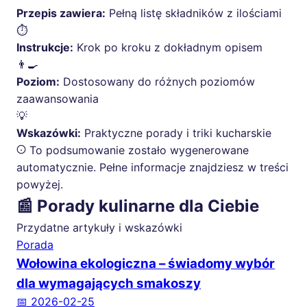
Przepis zawiera:
Pełną listę składników z ilościami
⏱️
Instrukcje:
Krok po kroku z dokładnym opisem
👨‍🍳
Poziom:
Dostosowany do różnych poziomów
zaawansowania
💡
Wskazówki:
Praktyczne porady i triki kucharskie
To podsumowanie zostało wygenerowane
automatycznie. Pełne informacje znajdziesz w treści
powyżej.
📰 Porady kulinarne dla Ciebie
Przydatne artykuły i wskazówki
Porada
Wołowina ekologiczna – świadomy wybór
dla wymagających smakoszy
📅 2026-02-25