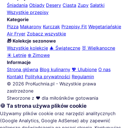
Śniadania
Obiady
Desery
Ciasta
Zupy
Sałatki
Wszystkie przepisy
Kategorie
Pizza
Makarony
Kurczak
Przepisy Fit
Wegetariańskie
Air Fryer
Zobacz wszystkie
🎁 Kolekcje sezonowe
Wszystkie kolekcje
🎄 Świąteczne
🐰 Wielkanocne
☀️ Letnie
❄️ Zimowe
Informacje
Strona główna
Blog kulinarny
💖 Ulubione
O nas
Kontakt
Polityka prywatności
Regulamin
© 2026 ProKuchnia.pl - Wszystkie prawa
zastrzeżone
Stworzone z ❤️ dla miłośników gotowania
🍪 Ta strona używa plików cookie
Używamy plików cookie oraz narzędzi analitycznych
(Google Analytics, Google AdSense) aby zapewnić
najlepsze doświadczenia na naszej stronie. Kontynuując