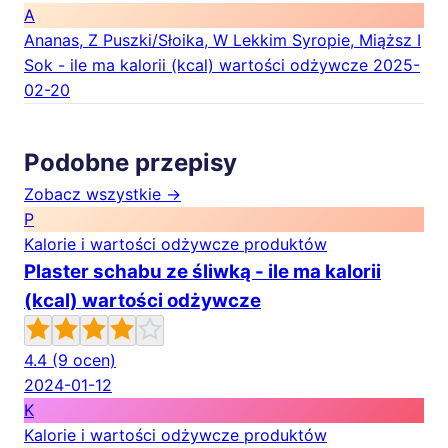
A
Ananas, Z Puszki/Słoika, W Lekkim Syropie, Miąższ I
Sok - ile ma kalorii (kcal) wartości odżywcze
2025-
02-20
Podobne przepisy
Zobacz wszystkie →
P
Kalorie i wartości odżywcze produktów
Plaster schabu ze śliwką - ile ma kalorii
(kcal) wartości odżywcze
4.4
(9 ocen)
2024-01-12
K
Kalorie i wartości odżywcze produktów