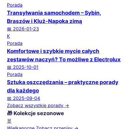
Porada
Transylwania samochodem – Sybin,
Braszów i Kluż-Napoka zimą
📅 2026-01-23
K
Porada
Komfortowe i szybkie mycie całych
zestawów naczyń? To możliwe z Electrolux
📅 2025-10-01
Porada
Sztuka oszczędzania – praktyczne porady
dla każdego
📅 2025-09-04
Zobacz wszystkie porady →
🎁 Kolekcje sezonowe
🐰
Wielkanocne
Zobacz przepisy →