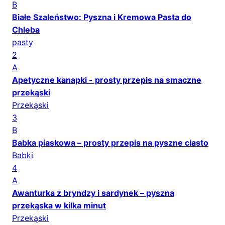
B
Białe Szaleństwo: Pyszna i Kremowa Pasta do
Chleba
pasty
2
A
Apetyczne kanapki - prosty przepis na smaczne
przekąski
Przekąski
3
B
Babka piaskowa – prosty przepis na pyszne ciasto
Babki
4
A
Awanturka z bryndzy i sardynek – pyszna
przekąska w kilka minut
Przekąski