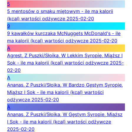
5
5 mentosów o smaku miętowym - ile ma kalorii
(kcal) wartości odżywcze
2025-02-20
9
9 kawałków kurczaka McNuggets McDonald's - ile
ma kalorii (kcal) wartości odżywcze
2025-02-20
A
Agrest, Z Puszki/Słoika, W Lekkim Syropie, Miąższ I
Sok - ile ma kalorii (kcal) wartości odżywcze
2025-
02-20
A
Ananas, Z Puszki/Słoika, W Bardzo Gęstym Syropie,
Miąższ I Sok - ile ma kalorii (kcal) wartości
odżywcze
2025-02-20
A
Ananas, Z Puszki/Słoika, W Gęstym Syropie, Miąższ
I Sok - ile ma kalorii (kcal) wartości odżywcze
2025-02-20