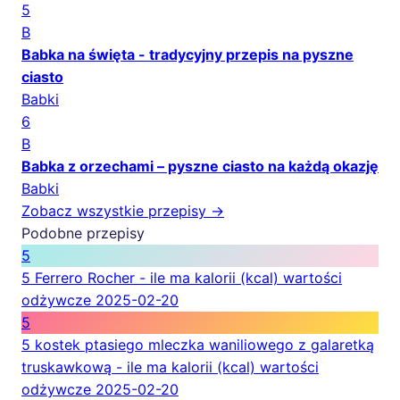
5
B
Babka na święta - tradycyjny przepis na pyszne
ciasto
Babki
6
B
Babka z orzechami – pyszne ciasto na każdą okazję
Babki
Zobacz wszystkie przepisy →
Podobne przepisy
5
5 Ferrero Rocher - ile ma kalorii (kcal) wartości
odżywcze
2025-02-20
5
5 kostek ptasiego mleczka waniliowego z galaretką
truskawkową - ile ma kalorii (kcal) wartości
odżywcze
2025-02-20