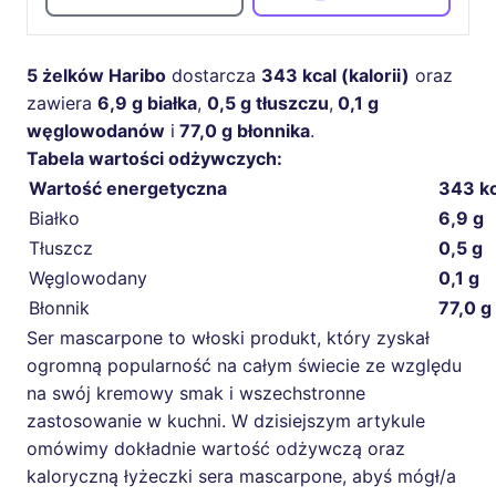
5 żelków Haribo
dostarcza
343 kcal (kalorii)
oraz
zawiera
6,9 g białka
,
0,5 g tłuszczu
,
0,1 g
węglowodanów
i
77,0 g błonnika
.
Tabela wartości odżywczych:
Wartość energetyczna
343 kc
Białko
6,9 g
Tłuszcz
0,5 g
Węglowodany
0,1 g
Błonnik
77,0 g
Ser mascarpone to włoski produkt, który zyskał
ogromną popularność na całym świecie ze względu
na swój kremowy smak i wszechstronne
zastosowanie w kuchni. W dzisiejszym artykule
omówimy dokładnie wartość odżywczą oraz
kaloryczną łyżeczki sera mascarpone, abyś mógł/a