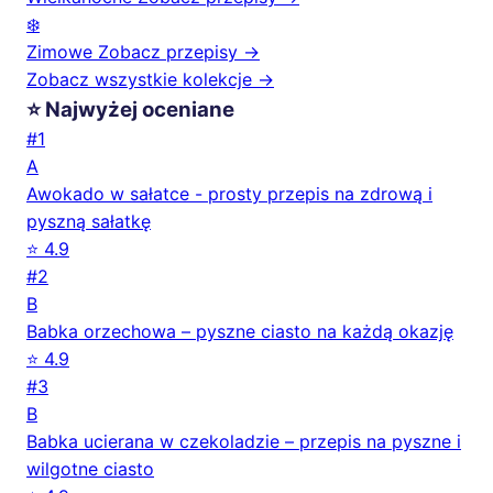
❄️
Zimowe
Zobacz przepisy →
Zobacz wszystkie kolekcje →
⭐ Najwyżej oceniane
#1
A
Awokado w sałatce - prosty przepis na zdrową i
pyszną sałatkę
⭐ 4.9
#2
B
Babka orzechowa – pyszne ciasto na każdą okazję
⭐ 4.9
#3
B
Babka ucierana w czekoladzie – przepis na pyszne i
wilgotne ciasto