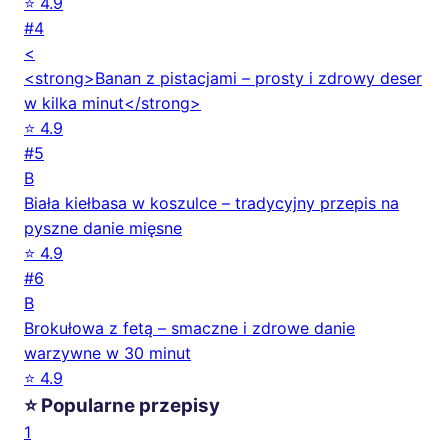
⭐ 4.9
#4
<
<strong>Banan z pistacjami – prosty i zdrowy deser
w kilka minut</strong>
⭐ 4.9
#5
B
Biała kiełbasa w koszulce – tradycyjny przepis na
pyszne danie mięsne
⭐ 4.9
#6
B
Brokułowa z fetą – smaczne i zdrowe danie
warzywne w 30 minut
⭐ 4.9
⭐ Popularne przepisy
1