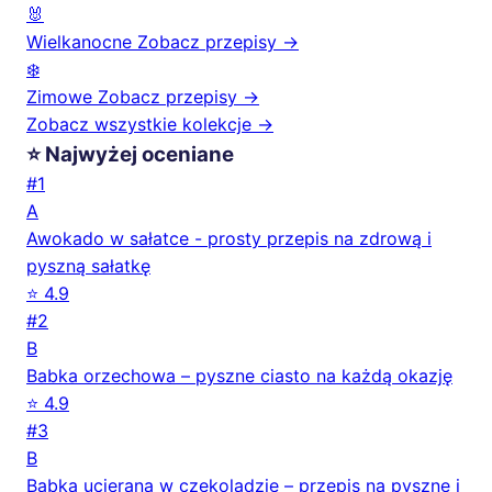
🐰
Wielkanocne
Zobacz przepisy →
❄️
Zimowe
Zobacz przepisy →
Zobacz wszystkie kolekcje →
⭐ Najwyżej oceniane
#1
A
Awokado w sałatce - prosty przepis na zdrową i
pyszną sałatkę
⭐ 4.9
#2
B
Babka orzechowa – pyszne ciasto na każdą okazję
⭐ 4.9
#3
B
Babka ucierana w czekoladzie – przepis na pyszne i