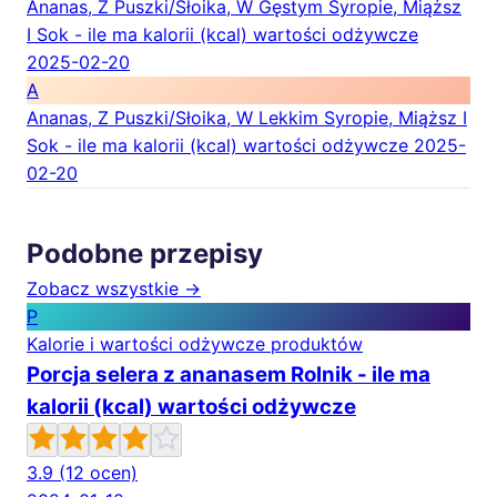
Ananas, Z Puszki/Słoika, W Gęstym Syropie, Miąższ
I Sok - ile ma kalorii (kcal) wartości odżywcze
2025-02-20
A
Ananas, Z Puszki/Słoika, W Lekkim Syropie, Miąższ I
Sok - ile ma kalorii (kcal) wartości odżywcze
2025-
02-20
Podobne przepisy
Zobacz wszystkie →
P
Kalorie i wartości odżywcze produktów
Porcja selera z ananasem Rolnik - ile ma
kalorii (kcal) wartości odżywcze
3.9
(12 ocen)