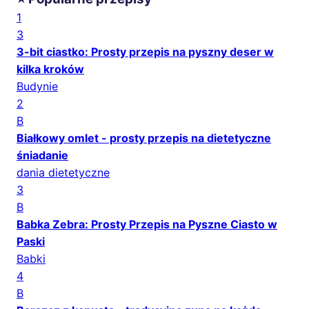
1
3
3-bit ciastko: Prosty przepis na pyszny deser w
kilka kroków
Budynie
2
B
Białkowy omlet - prosty przepis na dietetyczne
śniadanie
dania dietetyczne
3
B
Babka Zebra: Prosty Przepis na Pyszne Ciasto w
Paski
Babki
4
B