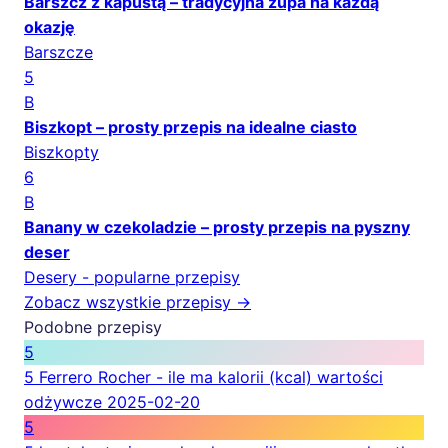
Barszcz z kapustą – tradycyjna zupa na każdą
okazję
Barszcze
5
B
Biszkopt – prosty przepis na idealne ciasto
Biszkopty
6
B
Banany w czekoladzie – prosty przepis na pyszny
deser
Desery - popularne przepisy
Zobacz wszystkie przepisy →
Podobne przepisy
5
5 Ferrero Rocher - ile ma kalorii (kcal) wartości
odżywcze
2025-02-20
5