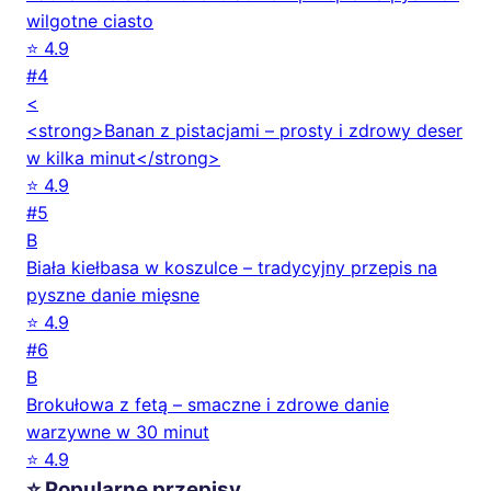
wilgotne ciasto
⭐ 4.9
#4
<
<strong>Banan z pistacjami – prosty i zdrowy deser
w kilka minut</strong>
⭐ 4.9
#5
B
Biała kiełbasa w koszulce – tradycyjny przepis na
pyszne danie mięsne
⭐ 4.9
#6
B
Brokułowa z fetą – smaczne i zdrowe danie
warzywne w 30 minut
⭐ 4.9
⭐ Popularne przepisy