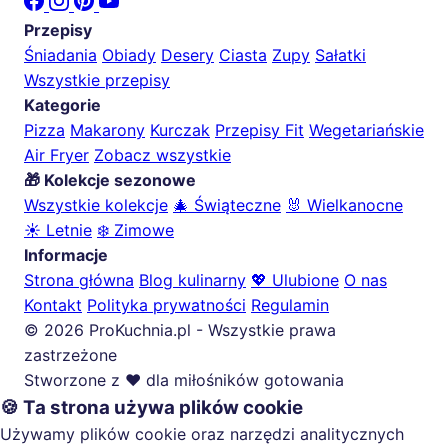
Przepisy
Śniadania
Obiady
Desery
Ciasta
Zupy
Sałatki
Wszystkie przepisy
Kategorie
Pizza
Makarony
Kurczak
Przepisy Fit
Wegetariańskie
Air Fryer
Zobacz wszystkie
🎁 Kolekcje sezonowe
Wszystkie kolekcje
🎄 Świąteczne
🐰 Wielkanocne
☀️ Letnie
❄️ Zimowe
Informacje
Strona główna
Blog kulinarny
💖 Ulubione
O nas
Kontakt
Polityka prywatności
Regulamin
© 2026 ProKuchnia.pl - Wszystkie prawa
zastrzeżone
Stworzone z ❤️ dla miłośników gotowania
🍪 Ta strona używa plików cookie
Używamy plików cookie oraz narzędzi analitycznych