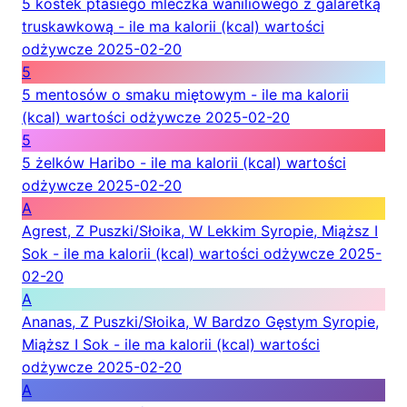
5 kostek ptasiego mleczka waniliowego z galaretką
truskawkową - ile ma kalorii (kcal) wartości
odżywcze
2025-02-20
5
5 mentosów o smaku miętowym - ile ma kalorii
(kcal) wartości odżywcze
2025-02-20
5
5 żelków Haribo - ile ma kalorii (kcal) wartości
odżywcze
2025-02-20
A
Agrest, Z Puszki/Słoika, W Lekkim Syropie, Miąższ I
Sok - ile ma kalorii (kcal) wartości odżywcze
2025-
02-20
A
Ananas, Z Puszki/Słoika, W Bardzo Gęstym Syropie,
Miąższ I Sok - ile ma kalorii (kcal) wartości
odżywcze
2025-02-20
A