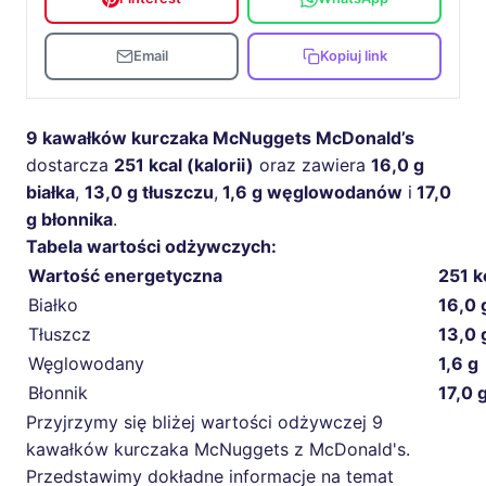
Email
Kopiuj link
9 kawałków kurczaka McNuggets McDonald’s
dostarcza
251 kcal (kalorii)
oraz zawiera
16,0 g
białka
,
13,0 g tłuszczu
,
1,6 g węglowodanów
i
17,0
g błonnika
.
Tabela wartości odżywczych:
Wartość energetyczna
251 k
Białko
16,0 
Tłuszcz
13,0 
Węglowodany
1,6 g
Błonnik
17,0 
Przyjrzymy się bliżej wartości odżywczej 9
kawałków kurczaka McNuggets z McDonald's.
Przedstawimy dokładne informacje na temat