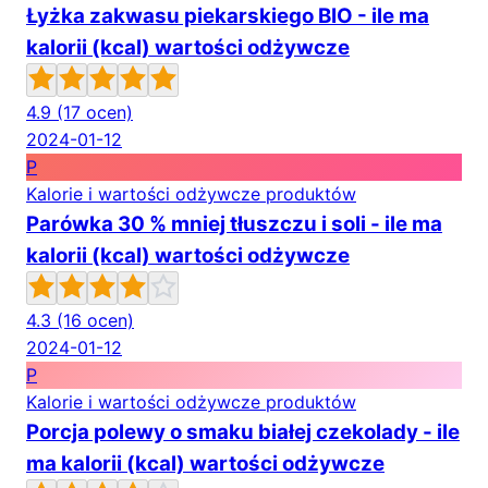
Łyżka zakwasu piekarskiego BIO - ile ma
kalorii (kcal) wartości odżywcze
4.9
(17 ocen)
2024-01-12
P
Kalorie i wartości odżywcze produktów
Parówka 30 % mniej tłuszczu i soli - ile ma
kalorii (kcal) wartości odżywcze
4.3
(16 ocen)
2024-01-12
P
Kalorie i wartości odżywcze produktów
Porcja polewy o smaku białej czekolady - ile
ma kalorii (kcal) wartości odżywcze