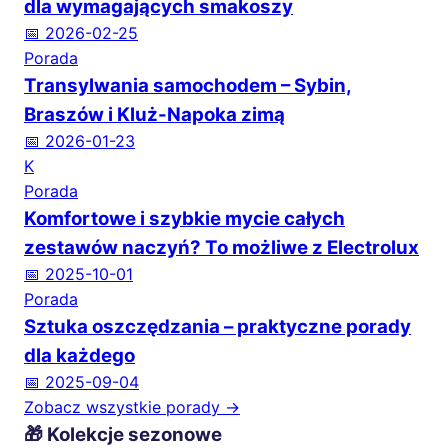
dla wymagających smakoszy
📅 2026-02-25
Porada
Transylwania samochodem – Sybin,
Braszów i Kluż-Napoka zimą
📅 2026-01-23
K
Porada
Komfortowe i szybkie mycie całych
zestawów naczyń? To możliwe z Electrolux
📅 2025-10-01
Porada
Sztuka oszczędzania – praktyczne porady
dla każdego
📅 2025-09-04
Zobacz wszystkie porady →
🎁 Kolekcje sezonowe