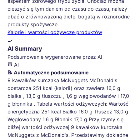
aspektem zdrowego trybu życia. Chociaż można
cieszyć się tym daniem od czasu do czasu, należy
dbać o zrównoważoną dietę, bogatą w różnorodne
produkty spożywcze.
Kalorie i wartości odżywcze produktów
🍳
AI Summary
Podsumowanie wygenerowane przez AI
AI
📝 Automatyczne podsumowanie
9 kawałków kurczaka McNuggets McDonald's
dostarcza 251 kcal (kalorii) oraz zawiera 16,0 g
białka , 13,0 g tłuszczu , 1,6 g węglowodanów i 17,0
g błonnika . Tabela wartości odżywczych: Wartość
energetyczna 251 kcal Białko 16,0 g Tłuszcz 13,0 g
Węglowodany 1,6 g Błonnik 17,0 g Przyjrzymy się
bliżej wartości odżywczej 9 kawałków kurczaka
McNuggets z McDonald's. Przedstawimy dokładne