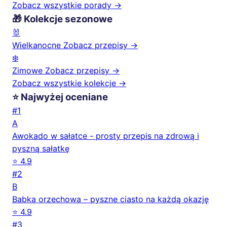
Zobacz wszystkie porady →
🎁 Kolekcje sezonowe
🐰
Wielkanocne
Zobacz przepisy →
❄️
Zimowe
Zobacz przepisy →
Zobacz wszystkie kolekcje →
⭐ Najwyżej oceniane
#1
A
Awokado w sałatce - prosty przepis na zdrową i
pyszną sałatkę
⭐ 4.9
#2
B
Babka orzechowa – pyszne ciasto na każdą okazję
⭐ 4.9
#3