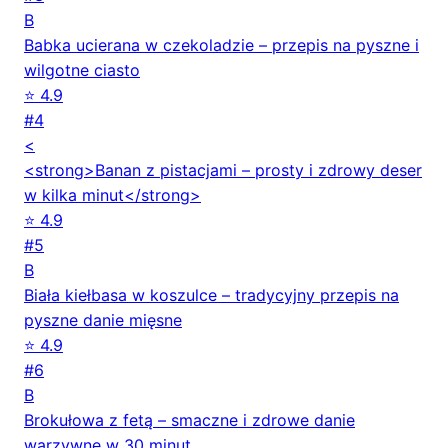
B
Babka ucierana w czekoladzie – przepis na pyszne i
wilgotne ciasto
⭐ 4.9
#4
<
<strong>Banan z pistacjami – prosty i zdrowy deser
w kilka minut</strong>
⭐ 4.9
#5
B
Biała kiełbasa w koszulce – tradycyjny przepis na
pyszne danie mięsne
⭐ 4.9
#6
B
Brokułowa z fetą – smaczne i zdrowe danie
warzywne w 30 minut