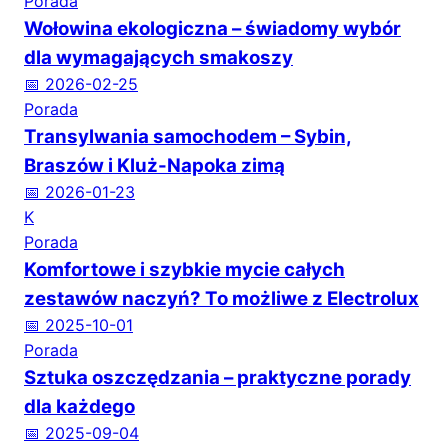
Porada
Wołowina ekologiczna – świadomy wybór
dla wymagających smakoszy
📅 2026-02-25
Porada
Transylwania samochodem – Sybin,
Braszów i Kluż-Napoka zimą
📅 2026-01-23
K
Porada
Komfortowe i szybkie mycie całych
zestawów naczyń? To możliwe z Electrolux
📅 2025-10-01
Porada
Sztuka oszczędzania – praktyczne porady
dla każdego
📅 2025-09-04