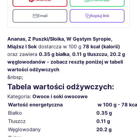
Email
Kopiuj link
Ananas, Z Puszki/Słoika, W Gęstym Syropie,
Miąższ I Sok
dostarcza w 100 g
78 kcal (kalorii)
oraz zawiera
0.35 g białka
,
0.11 g tłuszczu
,
20.2 g
węglowodanów - zobacz resztę poniżej w tabeli
wartości odżywczych
&nbsp;
Tabela wartości odżywczych:
Kategoria:
Owoce i soki owocowe
Wartość energetyczna
w 100 g - 78 kca
Białko
0.35 g
Tłuszcz
0.11 g
Węglowodany
20.2 g