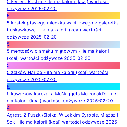
5 Ferrero Rocher - ile ma kalorii (kcal) wartości
odżywcze
2025-02-20
5
5 kostek ptasiego mleczka waniliowego z galaretką
truskawkową - ile ma kalorii (kcal) wartości
odżywcze
2025-02-20
5
5 mentosów o smaku miętowym - ile ma kalorii
(kcal) wartości odżywcze
2025-02-20
5
5 żelków Haribo - ile ma kalorii (kcal) wartości
odżywcze
2025-02-20
9
9 kawałków kurczaka McNuggets McDonald's - ile
ma kalorii (kcal) wartości odżywcze
2025-02-20
A
Agrest, Z Puszki/Słoika, W Lekkim Syropie, Miąższ I
Sok - ile ma kalorii (kcal) wartości odżywcze
2025-