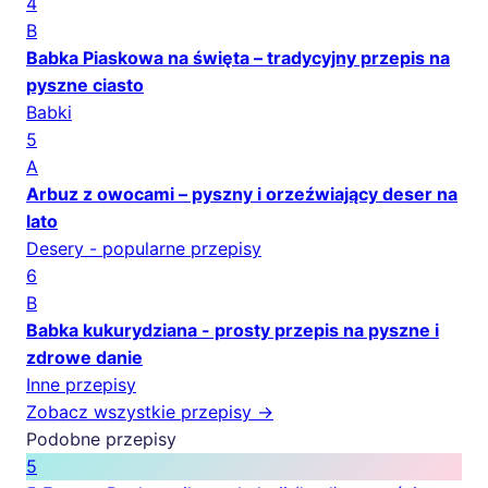
4
B
Babka Piaskowa na święta – tradycyjny przepis na
pyszne ciasto
Babki
5
A
Arbuz z owocami – pyszny i orzeźwiający deser na
lato
Desery - popularne przepisy
6
B
Babka kukurydziana - prosty przepis na pyszne i
zdrowe danie
Inne przepisy
Zobacz wszystkie przepisy →
Podobne przepisy
5