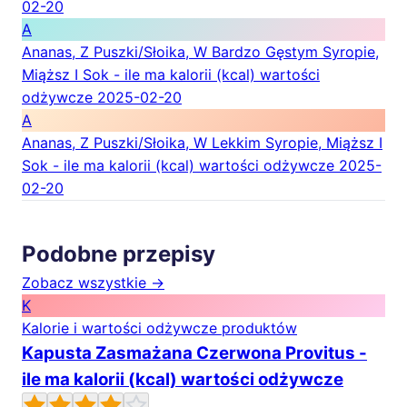
02-20
A
Ananas, Z Puszki/Słoika, W Bardzo Gęstym Syropie,
Miąższ I Sok - ile ma kalorii (kcal) wartości
odżywcze
2025-02-20
A
Ananas, Z Puszki/Słoika, W Lekkim Syropie, Miąższ I
Sok - ile ma kalorii (kcal) wartości odżywcze
2025-
02-20
Podobne przepisy
Zobacz wszystkie →
K
Kalorie i wartości odżywcze produktów
Kapusta Zasmażana Czerwona Provitus -
ile ma kalorii (kcal) wartości odżywcze