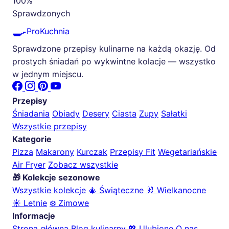
100%
Sprawdzonych
🍳
ProKuchnia
Sprawdzone przepisy kulinarne na każdą okazję. Od
prostych śniadań po wykwintne kolacje — wszystko
w jednym miejscu.
Przepisy
Śniadania
Obiady
Desery
Ciasta
Zupy
Sałatki
Wszystkie przepisy
Kategorie
Pizza
Makarony
Kurczak
Przepisy Fit
Wegetariańskie
Air Fryer
Zobacz wszystkie
🎁 Kolekcje sezonowe
Wszystkie kolekcje
🎄 Świąteczne
🐰 Wielkanocne
☀️ Letnie
❄️ Zimowe
Informacje
Strona główna
Blog kulinarny
💖 Ulubione
O nas