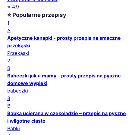
⭐ 4.9
⭐ Popularne przepisy
1
A
Apetyczne kanapki - prosty przepis na smaczne
przekąski
Przekąski
2
B
Babeczki jak u mamy – prosty przepis na pyszne
domowe wypieki
babeczki
3
B
Babka ucierana w czekoladzie – przepis na pyszne
i wilgotne ciasto
Babki