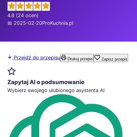
4.8
(24 ocen)
📅 2025-02-20
ProKuchnia.pl
Przejdź do przepisu
Drukuj przepis
Zapisz przepis
Zapytaj AI o podsumowanie
Wybierz swojego ulubionego asystenta AI