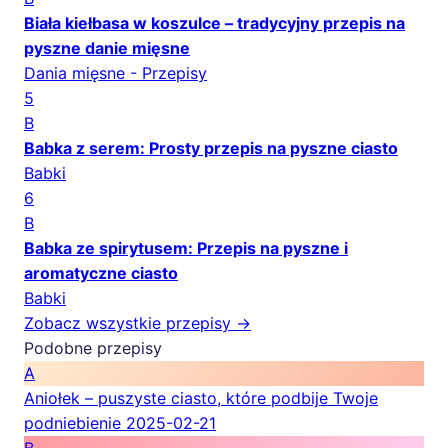
Biała kiełbasa w koszulce – tradycyjny przepis na
pyszne danie mięsne
Dania mięsne - Przepisy
5
B
Babka z serem: Prosty przepis na pyszne ciasto
Babki
6
B
Babka ze spirytusem: Przepis na pyszne i
aromatyczne ciasto
Babki
Zobacz wszystkie przepisy →
Podobne przepisy
A
Aniołek – puszyste ciasto, które podbije Twoje
podniebienie
2025-02-21