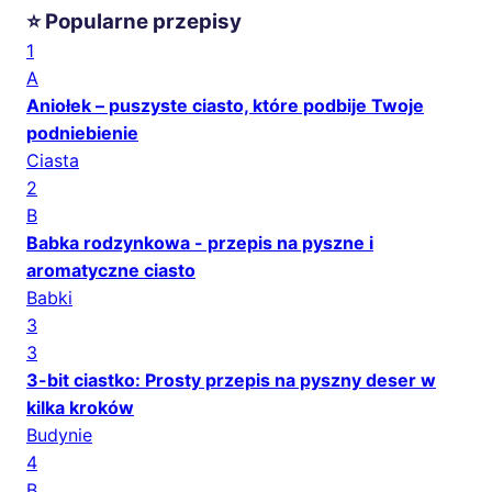
⭐ Popularne przepisy
1
A
Aniołek – puszyste ciasto, które podbije Twoje
podniebienie
Ciasta
2
B
Babka rodzynkowa - przepis na pyszne i
aromatyczne ciasto
Babki
3
3
3-bit ciastko: Prosty przepis na pyszny deser w
kilka kroków
Budynie
4
B