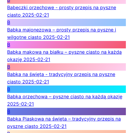
B
Babeczki orzechowe - prosty przepis na pyszne
ciasto
2025-02-21
B
Babka majonezowa – prosty przepis na pyszne i
wilgotne ciasto
2025-02-21
B
Babka makowa na białku – pyszne ciasto na każdą
okazję
2025-02-21
B
Babka na święta - tradycyjny przepis na pyszne
ciasto
2025-02-21
B
Babka orzechowa – pyszne ciasto na każdą okazję
2025-02-21
B
Babka Piaskowa na święta – tradycyjny przepis na
pyszne ciasto
2025-02-21