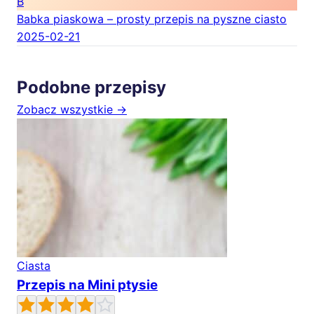
B
Babka piaskowa – prosty przepis na pyszne ciasto
2025-02-21
Podobne przepisy
Zobacz wszystkie →
Ciasta
Przepis na Mini ptysie