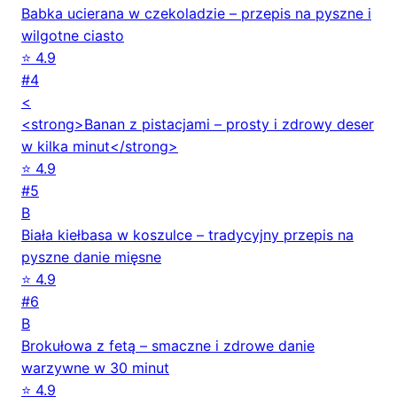
Babka ucierana w czekoladzie – przepis na pyszne i
wilgotne ciasto
⭐ 4.9
#4
<
<strong>Banan z pistacjami – prosty i zdrowy deser
w kilka minut</strong>
⭐ 4.9
#5
B
Biała kiełbasa w koszulce – tradycyjny przepis na
pyszne danie mięsne
⭐ 4.9
#6
B
Brokułowa z fetą – smaczne i zdrowe danie
warzywne w 30 minut
⭐ 4.9