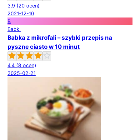
3.9
(20 ocen)
2021-12-10
B
Babki
Babka z mikrofali – szybki przepis na
pyszne ciasto w 10 minut
4.4
(8 ocen)
2025-02-21