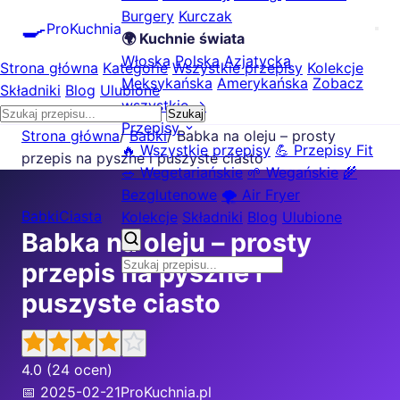
Burgery
Kurczak
🍳
ProKuchnia
🌍 Kuchnie świata
Włoska
Polska
Azjatycka
Strona główna
Kategorie
Wszystkie przepisy
Kolekcje
Meksykańska
Amerykańska
Zobacz
Składniki
Blog
Ulubione
wszystkie →
Szukaj
Przepisy
Strona główna
/
Babki
/
Babka na oleju – prosty
🔥 Wszystkie przepisy
💪 Przepisy Fit
przepis na pyszne i puszyste ciasto
🥗 Wegetariańskie
🌱 Wegańskie
🌾
Bezglutenowe
🌪️ Air Fryer
Babki
Ciasta
Kolekcje
Składniki
Blog
Ulubione
Babka na oleju – prosty
przepis na pyszne i
puszyste ciasto
4.0
(24 ocen)
📅 2025-02-21
ProKuchnia.pl