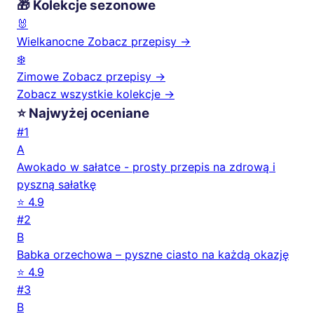
🎁 Kolekcje sezonowe
🐰
Wielkanocne
Zobacz przepisy →
❄️
Zimowe
Zobacz przepisy →
Zobacz wszystkie kolekcje →
⭐ Najwyżej oceniane
#1
A
Awokado w sałatce - prosty przepis na zdrową i
pyszną sałatkę
⭐ 4.9
#2
B
Babka orzechowa – pyszne ciasto na każdą okazję
⭐ 4.9
#3
B