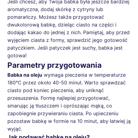
Jeśli chcesz, aby Twoja babka była jeszcze bardziej
aromatyczna, dodaj skórkę z cytryny lub
pomarańczy. Możesz także przygotować
dwukolorową babkę, dzieląc ciasto na części i
dodając kakao do jednej z nich. Pamiętaj, aby przed
wyjęciem ciasta z formy, sprawdzić jego gotowość
patyczkiem. Jeśli patyczek jest suchy, babka jest
gotowa!
Parametry przygotowania
Babka na oleju
wymaga pieczenia w temperaturze
180°C przez około 40-50 minut. Warto sprawdzać
ciasto pod koniec pieczenia, aby uniknąć
przesuszenia. Formę najlepiej przygotować,
smarując ją tłuszczem i oprószając mąką, co
zapobiegnie przywieraniu ciasta. Po upieczeniu
pozostaw babkę w formie na 10 minut, aby łatwiej ją
wyjąć.
Jak podawać babkę na oleju?