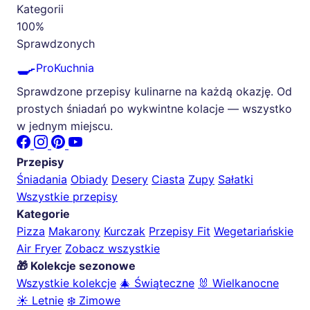
Kategorii
100%
Sprawdzonych
🍳
ProKuchnia
Sprawdzone przepisy kulinarne na każdą okazję. Od
prostych śniadań po wykwintne kolacje — wszystko
w jednym miejscu.
Przepisy
Śniadania
Obiady
Desery
Ciasta
Zupy
Sałatki
Wszystkie przepisy
Kategorie
Pizza
Makarony
Kurczak
Przepisy Fit
Wegetariańskie
Air Fryer
Zobacz wszystkie
🎁 Kolekcje sezonowe
Wszystkie kolekcje
🎄 Świąteczne
🐰 Wielkanocne
☀️ Letnie
❄️ Zimowe