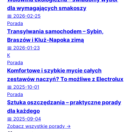
dla wymagających smakoszy
📅 2026-02-25
Porada
Transylwania samochodem – Sybin,
Braszów i Kluż-Napoka zimą
📅 2026-01-23
K
Porada
Komfortowe i szybkie mycie całych
zestawów naczyń? To możliwe z Electrolux
📅 2025-10-01
Porada
Sztuka oszczędzania – praktyczne porady
dla każdego
📅 2025-09-04
Zobacz wszystkie porady →