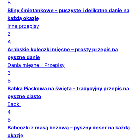
B
Bliny śmietankowe - puszyste i delikatne danie na
każdą okazję
Inne przepisy
2
A
Arabskie kuleczki mięsne – prosty przepis na
pyszne danie
Dania mięsne - Przepisy
3
B
Babka Piaskowa na święta – tradycyjny przepis na
pyszne ciasto
Babki
4
B
Babeczki z masą bezową – pyszny deser na każdą
okazję