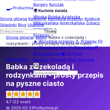
Burgery
Kurczak
🍳
ProKuchnia
🌍 Kuchnie świata
Włoska
Polska
Azjatycka
Strona główna
Kategorie
Wszystkie przepisy
Kolekcje
Meksykańska
Amerykańska
Zobacz
Składniki
Blog
Ulubione
wszystkie →
Szukaj
Przepisy
Strona główna
/
Babki
/
Babka z czekoladą i
🔥 Wszystkie przepisy
💪 Przepisy Fit
rodzynkami - prosty przepis na pyszne ciasto
🥗 Wegetariańskie
🌱 Wegańskie
🌾
Bezglutenowe
🌪️ Air Fryer
Babki
Ciasta
Kolekcje
Składniki
Blog
Ulubione
Babka z czekoladą i
rodzynkami - prosty przepis
na pyszne ciasto
4.7
(22 ocen)
📅 2025-02-21
ProKuchnia.pl