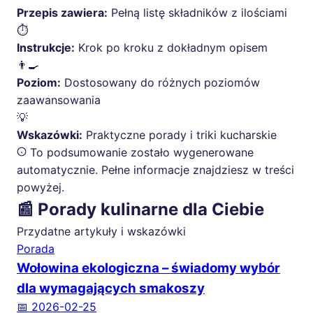
Przepis zawiera:
Pełną listę składników z ilościami
⏱️
Instrukcje:
Krok po kroku z dokładnym opisem
👨‍🍳
Poziom:
Dostosowany do różnych poziomów
zaawansowania
💡
Wskazówki:
Praktyczne porady i triki kucharskie
To podsumowanie zostało wygenerowane
automatycznie. Pełne informacje znajdziesz w treści
powyżej.
📰 Porady kulinarne dla Ciebie
Przydatne artykuły i wskazówki
Porada
Wołowina ekologiczna – świadomy wybór
dla wymagających smakoszy
📅 2026-02-25