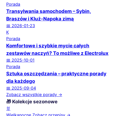
Porada
Transylwania samochodem – Sybin,
Braszów i Kluż-Napoka zimą
📅 2026-01-23
K
Porada
Komfortowe i szybkie mycie całych
zestawów naczyń? To możliwe z Electrolux
📅 2025-10-01
Porada
Sztuka oszczędzania – praktyczne porady
dla każdego
📅 2025-09-04
Zobacz wszystkie porady →
🎁 Kolekcje sezonowe
🐰
Wielkanocne
Zobacz przepisy →