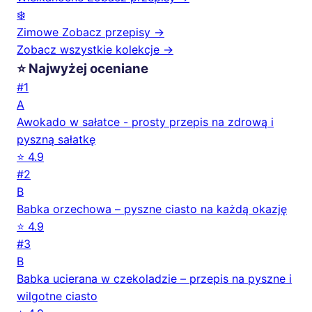
❄️
Zimowe
Zobacz przepisy →
Zobacz wszystkie kolekcje →
⭐ Najwyżej oceniane
#1
A
Awokado w sałatce - prosty przepis na zdrową i
pyszną sałatkę
⭐ 4.9
#2
B
Babka orzechowa – pyszne ciasto na każdą okazję
⭐ 4.9
#3
B
Babka ucierana w czekoladzie – przepis na pyszne i
wilgotne ciasto