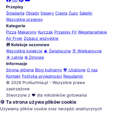
Przepisy
Śniadania
Obiady
Desery
Ciasta
Zupy
Sałatki
Wszystkie przepisy
Kategorie
Pizza
Makarony
Kurczak
Przepisy Fit
Wegetariańskie
Air Fryer
Zobacz wszystkie
🎁 Kolekcje sezonowe
Wszystkie kolekcje
🎄 Świąteczne
🐰 Wielkanocne
☀️ Letnie
❄️ Zimowe
Informacje
Strona główna
Blog kulinarny
💖 Ulubione
O nas
Kontakt
Polityka prywatności
Regulamin
© 2026 ProKuchnia.pl - Wszystkie prawa
zastrzeżone
Stworzone z ❤️ dla miłośników gotowania
🍪 Ta strona używa plików cookie
Używamy plików cookie oraz narzędzi analitycznych