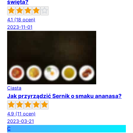
święta?
4.1
(18 ocen)
2023-11-01
Ciasta
Jak przyrządzić Sernik o smaku ananasa?
4.9
(11 ocen)
2023-03-21
C