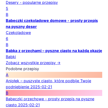
Desery - popularne przepisy
5
B
Babeczki czekoladowe domowe - prosty przepis
na pyszny deser
Czekoladowe
6
B
Babka z orzechami – pyszne ciasto na każdą okazję
Babki
Zobacz wszystkie przepisy →
Podobne przepisy
A
Aniołek – puszyste ciasto, które podbije Twoje
podniebienie
2025-02-21
B
Babeczki orzechowe - prosty przepis na pyszne
ciasto
2025-02-21