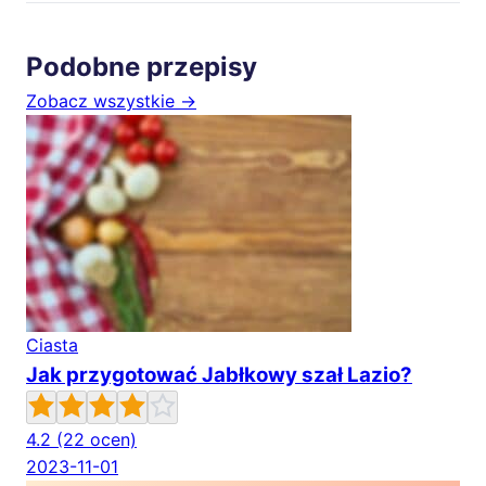
Podobne przepisy
Zobacz wszystkie →
Ciasta
Jak przygotować Jabłkowy szał Lazio?
4.2
(22 ocen)
2023-11-01