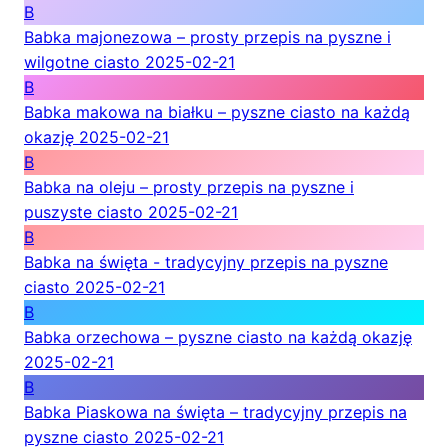
B
Babka majonezowa – prosty przepis na pyszne i
wilgotne ciasto
2025-02-21
B
Babka makowa na białku – pyszne ciasto na każdą
okazję
2025-02-21
B
Babka na oleju – prosty przepis na pyszne i
puszyste ciasto
2025-02-21
B
Babka na święta - tradycyjny przepis na pyszne
ciasto
2025-02-21
B
Babka orzechowa – pyszne ciasto na każdą okazję
2025-02-21
B
Babka Piaskowa na święta – tradycyjny przepis na
pyszne ciasto
2025-02-21