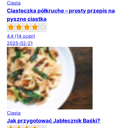
Ciasta
Ciasteczka półkruche – prosty przepis na
pyszne ciastka
4.4
(14 ocen)
2025-02-21
Ciasta
Jak przygotować Jabłecznik Baśki?