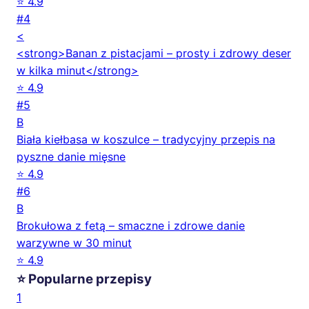
⭐ 4.9
#4
<
<strong>Banan z pistacjami – prosty i zdrowy deser
w kilka minut</strong>
⭐ 4.9
#5
B
Biała kiełbasa w koszulce – tradycyjny przepis na
pyszne danie mięsne
⭐ 4.9
#6
B
Brokułowa z fetą – smaczne i zdrowe danie
warzywne w 30 minut
⭐ 4.9
⭐ Popularne przepisy
1