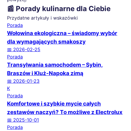
📰 Porady kulinarne dla Ciebie
Przydatne artykuły i wskazówki
Porada
Wołowina ekologiczna – świadomy wybór
dla wymagających smakoszy
📅 2026-02-25
Porada
Transylwania samochodem – Sybin,
Braszów i Kluż-Napoka zimą
📅 2026-01-23
K
Porada
Komfortowe i szybkie mycie całych
zestawów naczyń? To możliwe z Electrolux
📅 2025-10-01
Porada