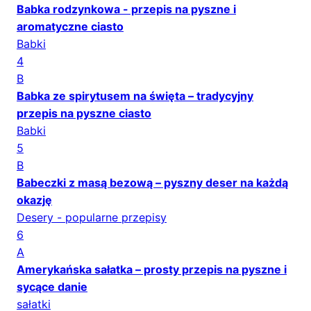
Babka rodzynkowa - przepis na pyszne i
aromatyczne ciasto
Babki
4
B
Babka ze spirytusem na święta – tradycyjny
przepis na pyszne ciasto
Babki
5
B
Babeczki z masą bezową – pyszny deser na każdą
okazję
Desery - popularne przepisy
6
A
Amerykańska sałatka – prosty przepis na pyszne i
sycące danie
sałatki