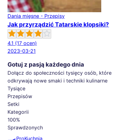
Dania mięsne - Przepisy
Jak przyrządzić Tatarskie klopsiki?
4.1
(17 ocen)
2023-03-21
Gotuj z pasją każdego dnia
Dołącz do społeczności tysięcy osób, które
odkrywają nowe smaki i techniki kulinarne
Tysiące
Przepisów
Setki
Kategorii
100%
Sprawdzonych
🍳
ProKuchnia