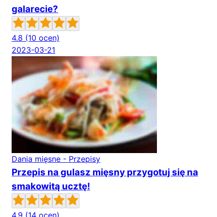
galarecie?
4.8
(10 ocen)
2023-03-21
Dania mięsne - Przepisy
Przepis na gulasz mięsny przygotuj się na
smakowitą ucztę!
4.9
(14 ocen)