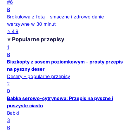
#6
B
Brokułowa z fetą – smaczne i zdrowe danie
warzywne w 30 minut
⭐ 4.9
⭐ Popularne przepisy
1
B
Biszkopty z sosem poziomkowym – prosty przepis
na pyszny deser
Desery - popularne przepisy
2
B
Babka serowo-cytrynowa: Przepis na pyszne i
puszyste ciasto
Babki
3
B