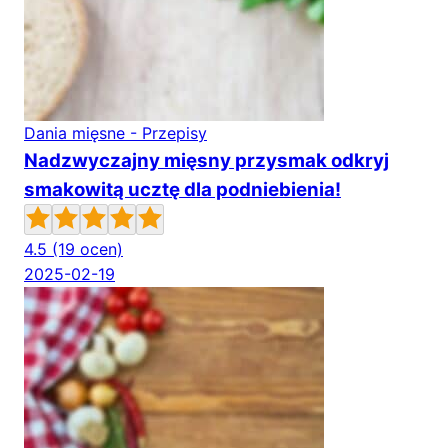
Dania mięsne - Przepisy
Nadzwyczajny mięsny przysmak odkryj
smakowitą ucztę dla podniebienia!
4.5
(19 ocen)
2025-02-19