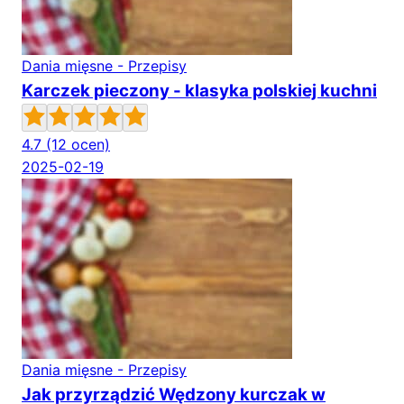
Dania mięsne - Przepisy
Karczek pieczony - klasyka polskiej kuchni
4.7
(12 ocen)
2025-02-19
Dania mięsne - Przepisy
Jak przyrządzić Wędzony kurczak w