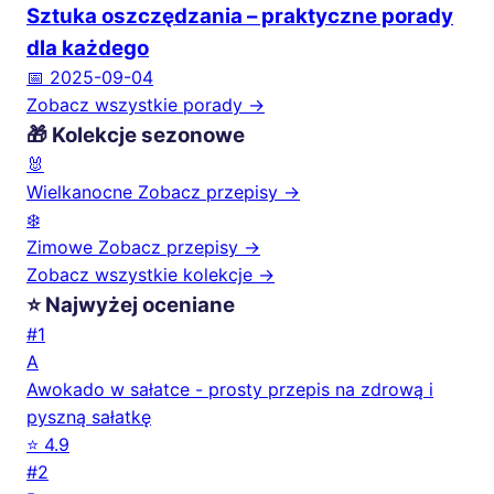
Sztuka oszczędzania – praktyczne porady
dla każdego
📅 2025-09-04
Zobacz wszystkie porady →
🎁 Kolekcje sezonowe
🐰
Wielkanocne
Zobacz przepisy →
❄️
Zimowe
Zobacz przepisy →
Zobacz wszystkie kolekcje →
⭐ Najwyżej oceniane
#1
A
Awokado w sałatce - prosty przepis na zdrową i
pyszną sałatkę
⭐ 4.9
#2