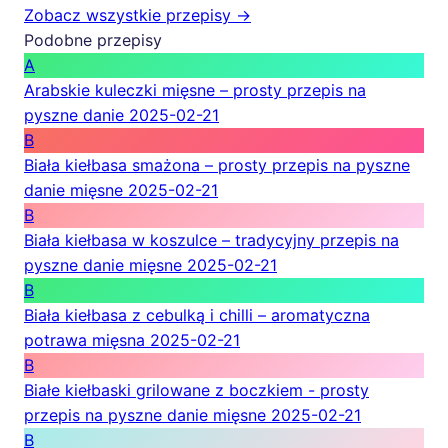
Zobacz wszystkie przepisy →
Podobne przepisy
A
Arabskie kuleczki mięsne – prosty przepis na
pyszne danie
2025-02-21
B
Biała kiełbasa smażona – prosty przepis na pyszne
danie mięsne
2025-02-21
B
Biała kiełbasa w koszulce – tradycyjny przepis na
pyszne danie mięsne
2025-02-21
B
Biała kiełbasa z cebulką i chilli – aromatyczna
potrawa mięsna
2025-02-21
B
Białe kiełbaski grilowane z boczkiem - prosty
przepis na pyszne danie mięsne
2025-02-21
B