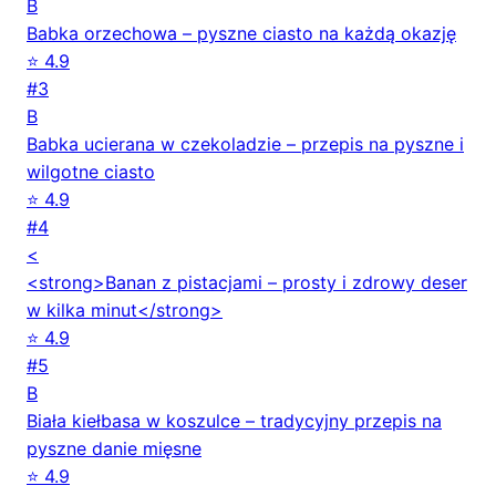
B
Babka orzechowa – pyszne ciasto na każdą okazję
⭐ 4.9
#3
B
Babka ucierana w czekoladzie – przepis na pyszne i
wilgotne ciasto
⭐ 4.9
#4
<
<strong>Banan z pistacjami – prosty i zdrowy deser
w kilka minut</strong>
⭐ 4.9
#5
B
Biała kiełbasa w koszulce – tradycyjny przepis na
pyszne danie mięsne
⭐ 4.9