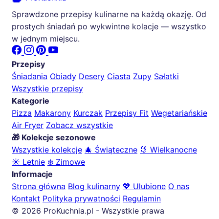
Sprawdzone przepisy kulinarne na każdą okazję. Od
prostych śniadań po wykwintne kolacje — wszystko
w jednym miejscu.
Przepisy
Śniadania
Obiady
Desery
Ciasta
Zupy
Sałatki
Wszystkie przepisy
Kategorie
Pizza
Makarony
Kurczak
Przepisy Fit
Wegetariańskie
Air Fryer
Zobacz wszystkie
🎁 Kolekcje sezonowe
Wszystkie kolekcje
🎄 Świąteczne
🐰 Wielkanocne
☀️ Letnie
❄️ Zimowe
Informacje
Strona główna
Blog kulinarny
💖 Ulubione
O nas
Kontakt
Polityka prywatności
Regulamin
© 2026 ProKuchnia.pl - Wszystkie prawa