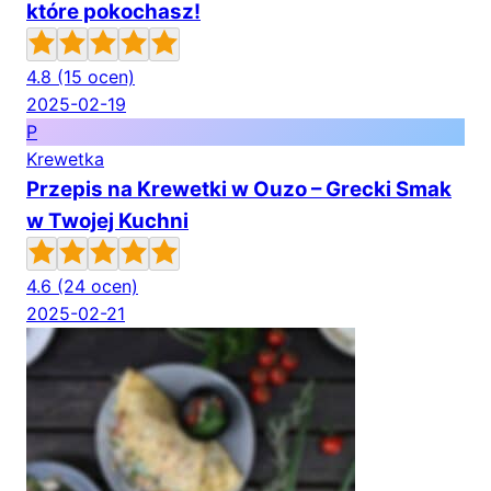
które pokochasz!
4.8
(15 ocen)
2025-02-19
P
Krewetka
Przepis na Krewetki w Ouzo – Grecki Smak
w Twojej Kuchni
4.6
(24 ocen)
2025-02-21