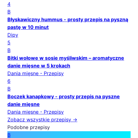
4
B
Błyskawiczny hummus - prosty przepis na pyszną
pastę w 10 minut
Dipy
5
B
Bitki wołowe w sosie myśliwskim – aromatyczne
danie mięsne w 5 krokach
Dania mięsne - Przepisy
6
B
Boczek kanapkowy - prosty przepis na pyszne
danie mięsne
Dania mięsne - Przepisy
Zobacz wszystkie przepisy →
Podobne przepisy
B