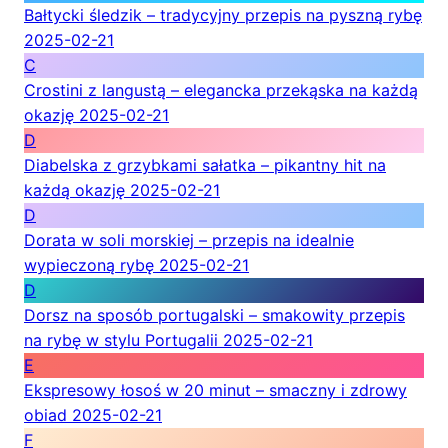
Bałtycki śledzik – tradycyjny przepis na pyszną rybę
2025-02-21
C
Crostini z langustą – elegancka przekąska na każdą
okazję
2025-02-21
D
Diabelska z grzybkami sałatka – pikantny hit na
każdą okazję
2025-02-21
D
Dorata w soli morskiej – przepis na idealnie
wypieczoną rybę
2025-02-21
D
Dorsz na sposób portugalski – smakowity przepis
na rybę w stylu Portugalii
2025-02-21
E
Ekspresowy łosoś w 20 minut – smaczny i zdrowy
obiad
2025-02-21
F