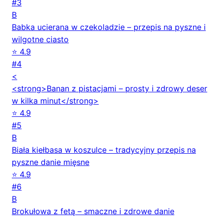
#3
B
Babka ucierana w czekoladzie – przepis na pyszne i
wilgotne ciasto
⭐ 4.9
#4
<
<strong>Banan z pistacjami – prosty i zdrowy deser
w kilka minut</strong>
⭐ 4.9
#5
B
Biała kiełbasa w koszulce – tradycyjny przepis na
pyszne danie mięsne
⭐ 4.9
#6
B
Brokułowa z fetą – smaczne i zdrowe danie