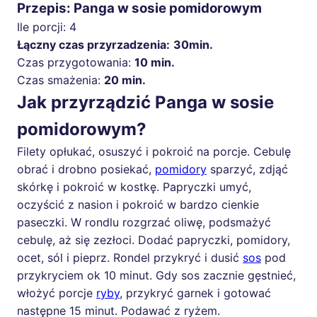
Przepis: Panga w sosie pomidorowym
Ile porcji:
4
Łączny czas przyrzadzenia:
30min.
Czas przygotowania:
10 min.
Czas smażenia:
20 min.
Jak przyrządzić Panga w sosie
pomidorowym?
Filety opłukać, osuszyć i pokroić na porcje. Cebulę
obrać i drobno posiekać,
pomidory
sparzyć, zdjąć
skórkę i pokroić w kostkę. Papryczki umyć,
oczyścić z nasion i pokroić w bardzo cienkie
paseczki. W rondlu rozgrzać oliwę, podsmażyć
cebulę, aż się zezłoci. Dodać papryczki, pomidory,
ocet, sól i pieprz. Rondel przykryć i dusić
sos
pod
przykryciem ok 10 minut. Gdy sos zacznie gęstnieć,
włożyć porcje
ryby
, przykryć garnek i gotować
następne 15 minut. Podawać z ryżem.