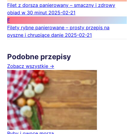
Filet z dorsza panierowany – smaczny i zdrowy
obiad w 30 minut
2025-02-21
F
Filety rybne panierowane – prosty przepis na
pyszne i chrupiące danie
2025-02-21
Podobne przepisy
Zobacz wszystkie →
Ryby i owoce morza