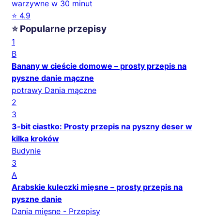
warzywne w 30 minut
⭐ 4.9
⭐ Popularne przepisy
1
B
Banany w cieście domowe – prosty przepis na
pyszne danie mączne
potrawy Dania mączne
2
3
3-bit ciastko: Prosty przepis na pyszny deser w
kilka kroków
Budynie
3
A
Arabskie kuleczki mięsne – prosty przepis na
pyszne danie
Dania mięsne - Przepisy