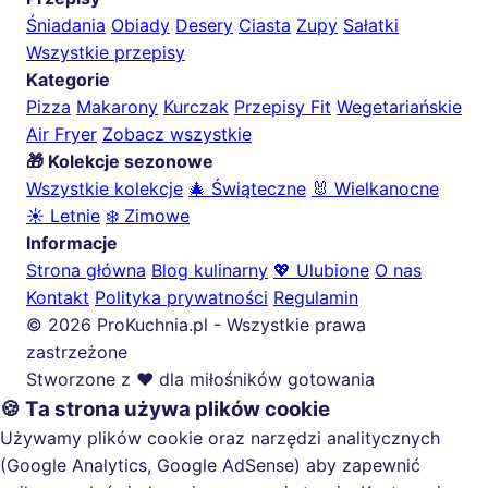
Śniadania
Obiady
Desery
Ciasta
Zupy
Sałatki
Wszystkie przepisy
Kategorie
Pizza
Makarony
Kurczak
Przepisy Fit
Wegetariańskie
Air Fryer
Zobacz wszystkie
🎁 Kolekcje sezonowe
Wszystkie kolekcje
🎄 Świąteczne
🐰 Wielkanocne
☀️ Letnie
❄️ Zimowe
Informacje
Strona główna
Blog kulinarny
💖 Ulubione
O nas
Kontakt
Polityka prywatności
Regulamin
© 2026 ProKuchnia.pl - Wszystkie prawa
zastrzeżone
Stworzone z ❤️ dla miłośników gotowania
🍪 Ta strona używa plików cookie
Używamy plików cookie oraz narzędzi analitycznych
(Google Analytics, Google AdSense) aby zapewnić