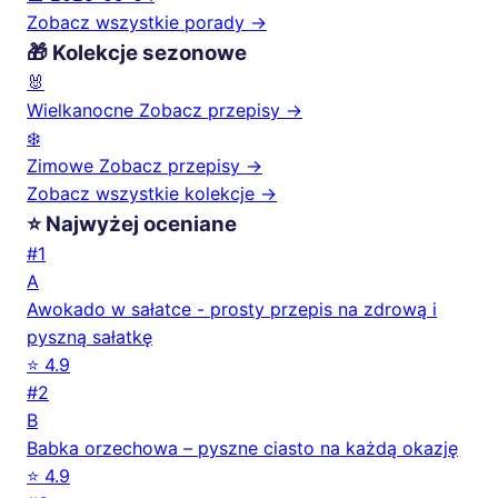
Zobacz wszystkie porady →
🎁 Kolekcje sezonowe
🐰
Wielkanocne
Zobacz przepisy →
❄️
Zimowe
Zobacz przepisy →
Zobacz wszystkie kolekcje →
⭐ Najwyżej oceniane
#1
A
Awokado w sałatce - prosty przepis na zdrową i
pyszną sałatkę
⭐ 4.9
#2
B
Babka orzechowa – pyszne ciasto na każdą okazję
⭐ 4.9