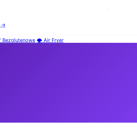
e →
 Bezglutenowe
🌪️ Air Fryer