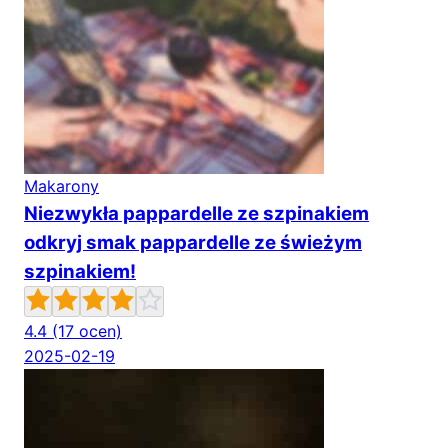
Makarony
Niezwykła pappardelle ze szpinakiem
odkryj smak pappardelle ze świeżym
szpinakiem!
4.4
(17 ocen)
2025-02-19