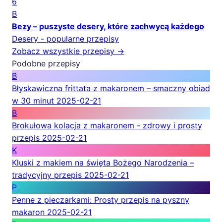
6
B
Bezy – puszyste desery, które zachwycą każdego
Desery - popularne przepisy
Zobacz wszystkie przepisy →
Podobne przepisy
B
Błyskawiczna frittata z makaronem – smaczny obiad
w 30 minut
2025-02-21
B
Brokułowa kolacja z makaronem - zdrowy i prosty
przepis
2025-02-21
K
Kluski z makiem na święta Bożego Narodzenia –
tradycyjny przepis
2025-02-21
P
Penne z pieczarkami: Prosty przepis na pyszny
makaron
2025-02-21