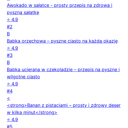
Awokado w sałatce - prosty przepis na zdrową i
pyszną sałatkę
⭐ 4.9
#2
B
Babka orzechowa – pyszne ciasto na każdą okazję
⭐ 4.9
#3
B
Babka ucierana w czekoladzie – przepis na pyszne i
wilgotne ciasto
⭐ 4.9
#4
<
<strong>Banan z pistacjami – prosty i zdrowy deser
w kilka minut</strong>
⭐ 4.9
#5