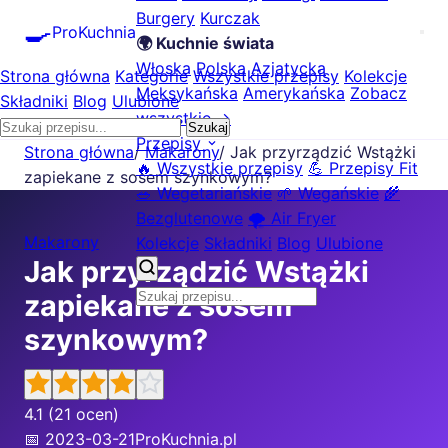
Burgery
Kurczak
🍳
ProKuchnia
🌍 Kuchnie świata
Włoska
Polska
Azjatycka
Strona główna
Kategorie
Wszystkie przepisy
Kolekcje
Meksykańska
Amerykańska
Zobacz
Składniki
Blog
Ulubione
wszystkie →
Szukaj
Przepisy
Strona główna
/
Makarony
/
Jak przyrządzić Wstążki
🔥 Wszystkie przepisy
💪 Przepisy Fit
zapiekane z sosem szynkowym?
🥗 Wegetariańskie
🌱 Wegańskie
🌾
Bezglutenowe
🌪️ Air Fryer
Makarony
Kolekcje
Składniki
Blog
Ulubione
Jak przyrządzić Wstążki
zapiekane z sosem
szynkowym?
4.1
(21 ocen)
📅 2023-03-21
ProKuchnia.pl