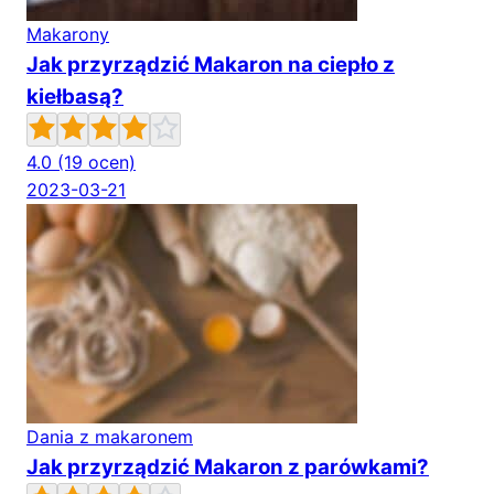
Makarony
Jak przyrządzić Makaron na ciepło z
kiełbasą?
4.0
(19 ocen)
2023-03-21
Dania z makaronem
Jak przyrządzić Makaron z parówkami?