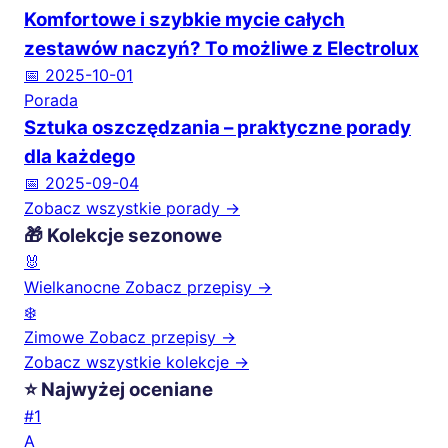
Komfortowe i szybkie mycie całych
zestawów naczyń? To możliwe z Electrolux
📅 2025-10-01
Porada
Sztuka oszczędzania – praktyczne porady
dla każdego
📅 2025-09-04
Zobacz wszystkie porady →
🎁 Kolekcje sezonowe
🐰
Wielkanocne
Zobacz przepisy →
❄️
Zimowe
Zobacz przepisy →
Zobacz wszystkie kolekcje →
⭐ Najwyżej oceniane
#1
A