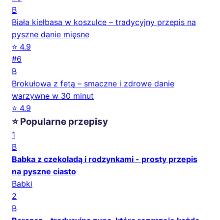
B
Biała kiełbasa w koszulce – tradycyjny przepis na
pyszne danie mięsne
⭐ 4.9
#6
B
Brokułowa z fetą – smaczne i zdrowe danie
warzywne w 30 minut
⭐ 4.9
⭐ Popularne przepisy
1
B
Babka z czekoladą i rodzynkami - prosty przepis
na pyszne ciasto
Babki
2
B