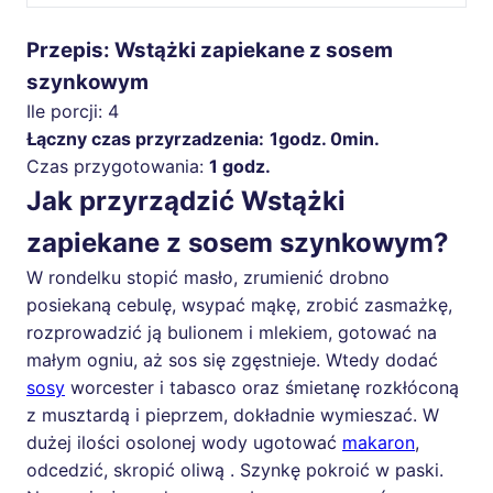
Przepis: Wstążki zapiekane z sosem
szynkowym
Ile porcji:
4
Łączny czas przyrzadzenia:
1godz. 0min.
Czas przygotowania:
1 godz.
Jak przyrządzić Wstążki
zapiekane z sosem szynkowym?
W rondelku stopić masło, zrumienić drobno
posiekaną cebulę, wsypać mąkę, zrobić zasmażkę,
rozprowadzić ją bulionem i mlekiem, gotować na
małym ogniu, aż sos się zgęstnieje. Wtedy dodać
sosy
worcester i tabasco oraz śmietanę rozkłóconą
z musztardą i pieprzem, dokładnie wymieszać. W
dużej ilości osolonej wody ugotować
makaron
,
odcedzić, skropić oliwą . Szynkę pokroić w paski.