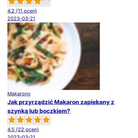
4.2
(11 ocen)
2023-03-21
Makarony
Jak przyrządzić Makaron zapiekany z
szynką lub boczkiem?
4.5
(22 ocen)
2023-03-21