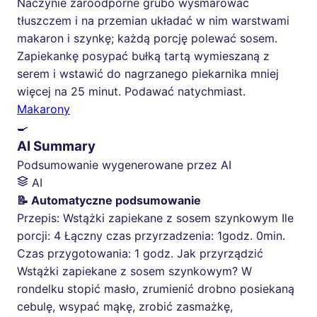
Naczynie żaroodporne grubo wysmarować
tłuszczem i na przemian układać w nim warstwami
makaron i szynkę; każdą porcję polewać sosem.
Zapiekankę posypać bułką tartą wymieszaną z
serem i wstawić do nagrzanego piekarnika mniej
więcej na 25 minut. Podawać natychmiast.
Makarony
🍳
AI Summary
Podsumowanie wygenerowane przez AI
AI
📝 Automatyczne podsumowanie
Przepis: Wstążki zapiekane z sosem szynkowym Ile
porcji: 4 Łączny czas przyrzadzenia: 1godz. 0min.
Czas przygotowania: 1 godz. Jak przyrządzić
Wstążki zapiekane z sosem szynkowym? W
rondelku stopić masło, zrumienić drobno posiekaną
cebulę, wsypać mąkę, zrobić zasmażkę,