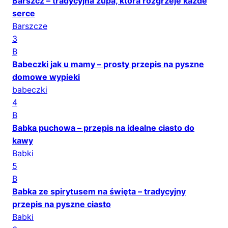
Barszcz – tradycyjna zupa, która rozgrzeje każde
serce
Barszcze
3
B
Babeczki jak u mamy – prosty przepis na pyszne
domowe wypieki
babeczki
4
B
Babka puchowa – przepis na idealne ciasto do
kawy
Babki
5
B
Babka ze spirytusem na święta – tradycyjny
przepis na pyszne ciasto
Babki