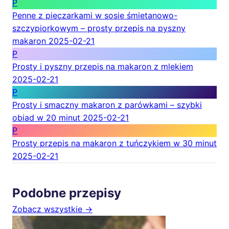
P
Penne z pieczarkami w sosie śmietanowo-
szczypiorkowym – prosty przepis na pyszny
makaron
2025-02-21
P
Prosty i pyszny przepis na makaron z mlekiem
2025-02-21
P
Prosty i smaczny makaron z parówkami – szybki
obiad w 20 minut
2025-02-21
P
Prosty przepis na makaron z tuńczykiem w 30 minut
2025-02-21
Podobne przepisy
Zobacz wszystkie →