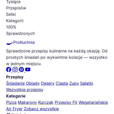
Tysiące
Przepisów
Setki
Kategorii
100%
Sprawdzonych
🍳
ProKuchnia
Sprawdzone przepisy kulinarne na każdą okazję. Od
prostych śniadań po wykwintne kolacje — wszystko
w jednym miejscu.
Przepisy
Śniadania
Obiady
Desery
Ciasta
Zupy
Sałatki
Wszystkie przepisy
Kategorie
Pizza
Makarony
Kurczak
Przepisy Fit
Wegetariańskie
Air Fryer
Zobacz wszystkie