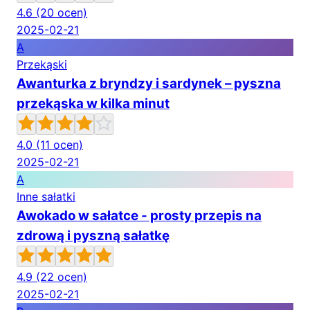
4.6
(20 ocen)
2025-02-21
A
Przekąski
Awanturka z bryndzy i sardynek – pyszna
przekąska w kilka minut
4.0
(11 ocen)
2025-02-21
A
Inne sałatki
Awokado w sałatce - prosty przepis na
zdrową i pyszną sałatkę
4.9
(22 ocen)
2025-02-21