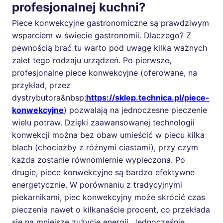
profesjonalnej kuchni?
Piece konwekcyjne gastronomiczne są prawdziwym
wsparciem w świecie gastronomii. Dlaczego? Z
pewnością brać tu warto pod uwagę kilka ważnych
zalet tego rodzaju urządzeń. Po pierwsze,
profesjonalne piece konwekcyjne (oferowane, na
przykład, przez
dystrybutora&nbsp;
https://sklep.technica.pl/piece-
konwekcyjne
) pozwalają na jednoczesne pieczenie
wielu potraw. Dzięki zaawansowanej technologii
konwekcji można bez obaw umieścić w piecu kilka
blach (chociażby z różnymi ciastami), przy czym
każda zostanie równomiernie wypieczona. Po
drugie, piece konwekcyjne są bardzo efektywne
energetycznie. W porównaniu z tradycyjnymi
piekarnikami, piec konwekcyjny może skrócić czas
pieczenia nawet o kilkanaście procent, co przekłada
się na mniejsze zużycie energii. Jednocześnie