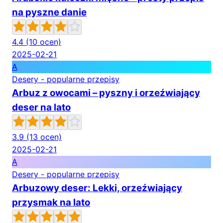
na pyszne danie
4.4
(10 ocen)
2025-02-21
A
Desery - popularne przepisy
Arbuz z owocami – pyszny i orzeźwiający
deser na lato
3.9
(13 ocen)
2025-02-21
A
Desery - popularne przepisy
Arbuzowy deser: Lekki, orzeźwiający
przysmak na lato