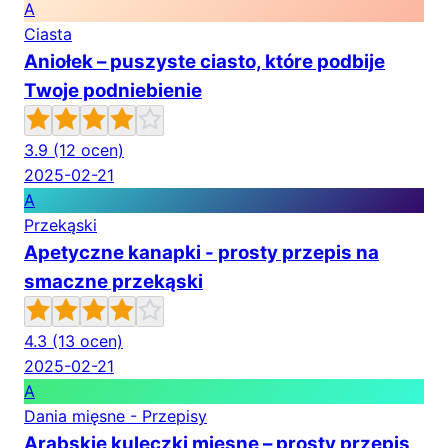
A
Ciasta
Aniołek – puszyste ciasto, które podbije
Twoje podniebienie
3.9
(12 ocen)
2025-02-21
A
Przekąski
Apetyczne kanapki - prosty przepis na
smaczne przekąski
4.3
(13 ocen)
2025-02-21
A
Dania mięsne - Przepisy
Arabskie kuleczki mięsne – prosty przepis