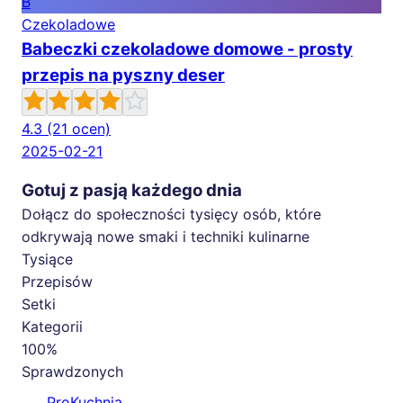
B
Czekoladowe
Babeczki czekoladowe domowe - prosty
przepis na pyszny deser
4.3
(21 ocen)
2025-02-21
Gotuj z pasją każdego dnia
Dołącz do społeczności tysięcy osób, które
odkrywają nowe smaki i techniki kulinarne
Tysiące
Przepisów
Setki
Kategorii
100%
Sprawdzonych
🍳
ProKuchnia