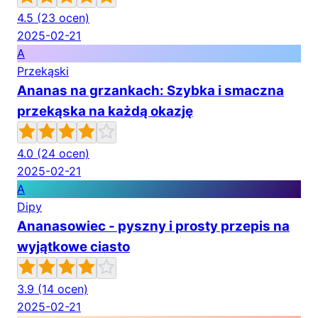
4.5
(23 ocen)
2025-02-21
A
Przekąski
Ananas na grzankach: Szybka i smaczna
przekąska na każdą okazję
4.0
(24 ocen)
2025-02-21
A
Dipy
Ananasowiec - pyszny i prosty przepis na
wyjątkowe ciasto
3.9
(14 ocen)
2025-02-21