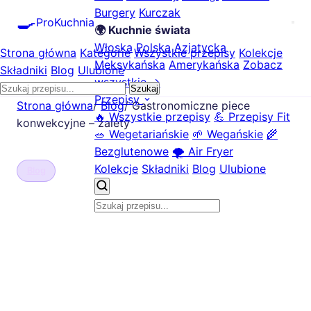
Burgery
Kurczak
🍳
ProKuchnia
🌍 Kuchnie świata
Włoska
Polska
Azjatycka
Strona główna
Kategorie
Wszystkie przepisy
Kolekcje
Meksykańska
Amerykańska
Zobacz
Składniki
Blog
Ulubione
wszystkie →
Szukaj
Przepisy
Strona główna
/
Blog
/
Gastronomiczne piece
🔥 Wszystkie przepisy
💪 Przepisy Fit
konwekcyjne – zalety
🥗 Wegetariańskie
🌱 Wegańskie
🌾
Bezglutenowe
🌪️ Air Fryer
Kolekcje
Składniki
Blog
Ulubione
Blog
Gastronomiczne piece
konwekcyjne – zalety
📅 2025-02-20
ProKuchnia.pl