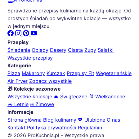
Sprawdzone przepisy kulinarne na każdą okazję. Od
prostych śniadań po wykwintne kolacje — wszystko
w jednym miejscu.
Przepisy
Śniadania
Obiady
Desery
Ciasta
Zupy
Sałatki
Wszystkie przepisy
Kategorie
Pizza
Makarony
Kurczak
Przepisy Fit
Wegetariańskie
Air Fryer
Zobacz wszystkie
🎁 Kolekcje sezonowe
Wszystkie kolekcje
🎄 Świąteczne
🐰 Wielkanocne
☀️ Letnie
❄️ Zimowe
Informacje
Strona główna
Blog kulinarny
💖 Ulubione
O nas
Kontakt
Polityka prywatności
Regulamin
© 2026 ProKuchnia.pl - Wszystkie prawa