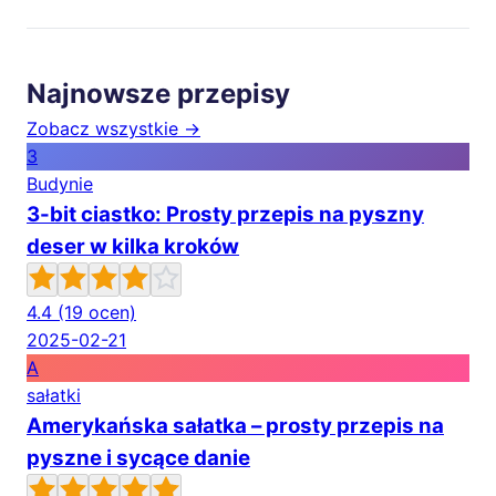
Najnowsze przepisy
Zobacz wszystkie →
3
Budynie
3-bit ciastko: Prosty przepis na pyszny
deser w kilka kroków
4.4
(19 ocen)
2025-02-21
A
sałatki
Amerykańska sałatka – prosty przepis na
pyszne i sycące danie