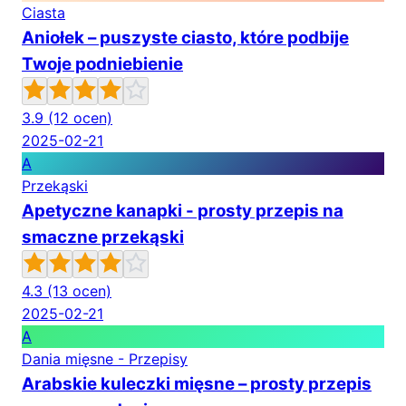
Ciasta
Aniołek – puszyste ciasto, które podbije
Twoje podniebienie
3.9
(12 ocen)
2025-02-21
A
Przekąski
Apetyczne kanapki - prosty przepis na
smaczne przekąski
4.3
(13 ocen)
2025-02-21
A
Dania mięsne - Przepisy
Arabskie kuleczki mięsne – prosty przepis