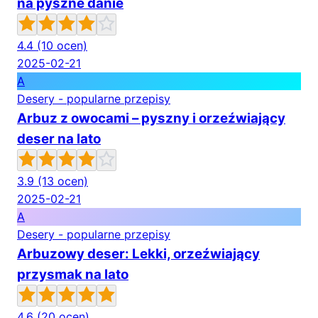
na pyszne danie
4.4
(10 ocen)
2025-02-21
A
Desery - popularne przepisy
Arbuz z owocami – pyszny i orzeźwiający
deser na lato
3.9
(13 ocen)
2025-02-21
A
Desery - popularne przepisy
Arbuzowy deser: Lekki, orzeźwiający
przysmak na lato
4.6
(20 ocen)