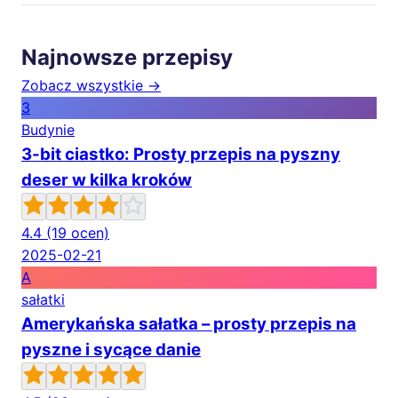
Najnowsze przepisy
Zobacz wszystkie →
3
Budynie
3-bit ciastko: Prosty przepis na pyszny
deser w kilka kroków
4.4
(19 ocen)
2025-02-21
A
sałatki
Amerykańska sałatka – prosty przepis na
pyszne i sycące danie