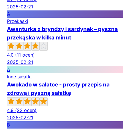
2025-02-21
A
Przekąski
Awanturka z bryndzy i sardynek – pyszna
przekąska w kilka minut
4.0
(11 ocen)
2025-02-21
A
Inne sałatki
Awokado w sałatce - prosty przepis na
zdrową i pyszną sałatkę
4.9
(22 ocen)
2025-02-21
B