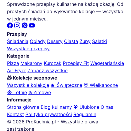
Sprawdzone przepisy kulinarne na każdą okazję. Od
prostych śniadań po wykwintne kolacje — wszystko
w jednym miejscu.
Przepisy
Śniadania
Obiady
Desery
Ciasta
Zupy
Sałatki
Wszystkie przepisy
Kategorie
Pizza
Makarony
Kurczak
Przepisy Fit
Wegetariańskie
Air Fryer
Zobacz wszystkie
🎁 Kolekcje sezonowe
Wszystkie kolekcje
🎄 Świąteczne
🐰 Wielkanocne
☀️ Letnie
❄️ Zimowe
Informacje
Strona główna
Blog kulinarny
💖 Ulubione
O nas
Kontakt
Polityka prywatności
Regulamin
© 2026 ProKuchnia.pl - Wszystkie prawa
zastrzeżone