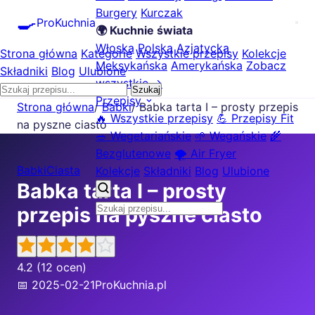
Burgery
Kurczak
🍳
ProKuchnia
🌍 Kuchnie świata
Włoska
Polska
Azjatycka
Strona główna
Kategorie
Wszystkie przepisy
Kolekcje
Meksykańska
Amerykańska
Zobacz
Składniki
Blog
Ulubione
wszystkie →
Szukaj
Przepisy
Strona główna
/
Babki
/
Babka tarta I – prosty przepis
🔥 Wszystkie przepisy
💪 Przepisy Fit
na pyszne ciasto
🥗 Wegetariańskie
🌱 Wegańskie
🌾
Bezglutenowe
🌪️ Air Fryer
Babki
Ciasta
Kolekcje
Składniki
Blog
Ulubione
Babka tarta I – prosty
przepis na pyszne ciasto
4.2
(12 ocen)
📅 2025-02-21
ProKuchnia.pl