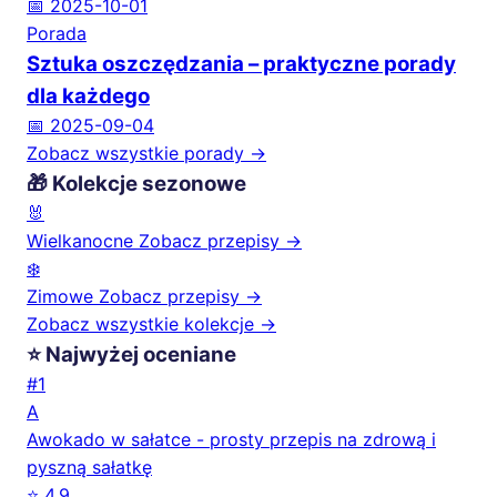
📅 2025-10-01
Porada
Sztuka oszczędzania – praktyczne porady
dla każdego
📅 2025-09-04
Zobacz wszystkie porady →
🎁 Kolekcje sezonowe
🐰
Wielkanocne
Zobacz przepisy →
❄️
Zimowe
Zobacz przepisy →
Zobacz wszystkie kolekcje →
⭐ Najwyżej oceniane
#1
A
Awokado w sałatce - prosty przepis na zdrową i
pyszną sałatkę
⭐ 4.9