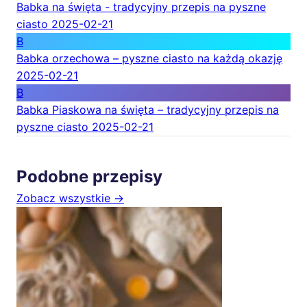
Babka na święta - tradycyjny przepis na pyszne
ciasto
2025-02-21
B
Babka orzechowa – pyszne ciasto na każdą okazję
2025-02-21
B
Babka Piaskowa na święta – tradycyjny przepis na
pyszne ciasto
2025-02-21
Podobne przepisy
Zobacz wszystkie →