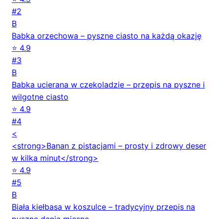
#2
B
Babka orzechowa – pyszne ciasto na każdą okazję
⭐ 4.9
#3
B
Babka ucierana w czekoladzie – przepis na pyszne i
wilgotne ciasto
⭐ 4.9
#4
<
<strong>Banan z pistacjami – prosty i zdrowy deser
w kilka minut</strong>
⭐ 4.9
#5
B
Biała kiełbasa w koszulce – tradycyjny przepis na