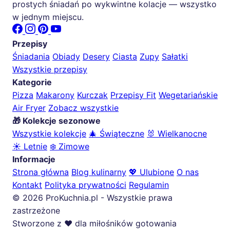
prostych śniadań po wykwintne kolacje — wszystko
w jednym miejscu.
Przepisy
Śniadania
Obiady
Desery
Ciasta
Zupy
Sałatki
Wszystkie przepisy
Kategorie
Pizza
Makarony
Kurczak
Przepisy Fit
Wegetariańskie
Air Fryer
Zobacz wszystkie
🎁 Kolekcje sezonowe
Wszystkie kolekcje
🎄 Świąteczne
🐰 Wielkanocne
☀️ Letnie
❄️ Zimowe
Informacje
Strona główna
Blog kulinarny
💖 Ulubione
O nas
Kontakt
Polityka prywatności
Regulamin
© 2026 ProKuchnia.pl - Wszystkie prawa
zastrzeżone
Stworzone z ❤️ dla miłośników gotowania