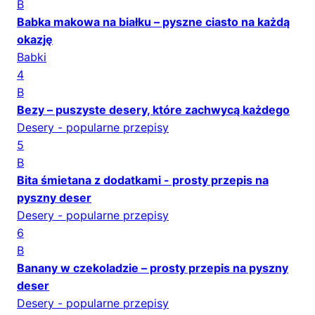
B
Babka makowa na białku – pyszne ciasto na każdą
okazję
Babki
4
B
Bezy – puszyste desery, które zachwycą każdego
Desery - popularne przepisy
5
B
Bita śmietana z dodatkami - prosty przepis na
pyszny deser
Desery - popularne przepisy
6
B
Banany w czekoladzie – prosty przepis na pyszny
deser
Desery - popularne przepisy