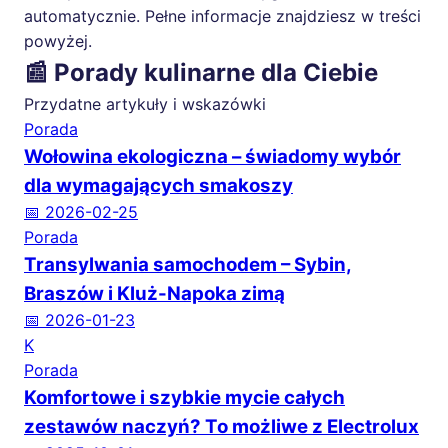
automatycznie. Pełne informacje znajdziesz w treści
powyżej.
📰 Porady kulinarne dla Ciebie
Przydatne artykuły i wskazówki
Porada
Wołowina ekologiczna – świadomy wybór
dla wymagających smakoszy
📅 2026-02-25
Porada
Transylwania samochodem – Sybin,
Braszów i Kluż-Napoka zimą
📅 2026-01-23
K
Porada
Komfortowe i szybkie mycie całych
zestawów naczyń? To możliwe z Electrolux