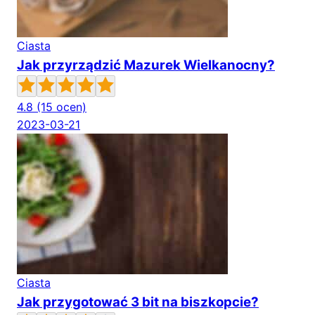
Ciasta
Jak przyrządzić Mazurek Wielkanocny?
4.8
(15 ocen)
2023-03-21
Ciasta
Jak przygotować 3 bit na biszkopcie?