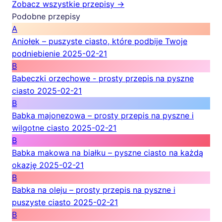
Zobacz wszystkie przepisy →
Podobne przepisy
A
Aniołek – puszyste ciasto, które podbije Twoje
podniebienie
2025-02-21
B
Babeczki orzechowe - prosty przepis na pyszne
ciasto
2025-02-21
B
Babka majonezowa – prosty przepis na pyszne i
wilgotne ciasto
2025-02-21
B
Babka makowa na białku – pyszne ciasto na każdą
okazję
2025-02-21
B
Babka na oleju – prosty przepis na pyszne i
puszyste ciasto
2025-02-21
B