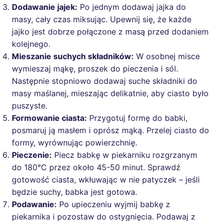
Dodawanie jajek:
Po jednym dodawaj jajka do
masy, cały czas miksując. Upewnij się, że każde
jajko jest dobrze połączone z masą przed dodaniem
kolejnego.
Mieszanie suchych składników:
W osobnej misce
wymieszaj mąkę, proszek do pieczenia i sól.
Następnie stopniowo dodawaj suche składniki do
masy maślanej, mieszając delikatnie, aby ciasto było
puszyste.
Formowanie ciasta:
Przygotuj formę do babki,
posmaruj ją masłem i oprósz mąką. Przelej ciasto do
formy, wyrównując powierzchnię.
Pieczenie:
Piecz babkę w piekarniku rozgrzanym
do 180°C przez około 45-50 minut. Sprawdź
gotowość ciasta, wkłuwając w nie patyczek – jeśli
będzie suchy, babka jest gotowa.
Podawanie:
Po upieczeniu wyjmij babkę z
piekarnika i pozostaw do ostygnięcia. Podawaj z