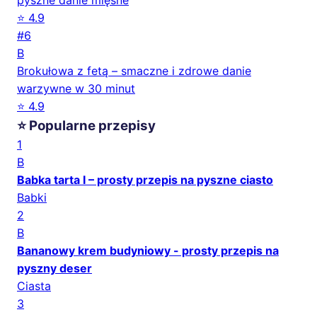
pyszne danie mięsne
⭐ 4.9
#6
B
Brokułowa z fetą – smaczne i zdrowe danie
warzywne w 30 minut
⭐ 4.9
⭐ Popularne przepisy
1
B
Babka tarta I – prosty przepis na pyszne ciasto
Babki
2
B
Bananowy krem budyniowy - prosty przepis na
pyszny deser
Ciasta
3