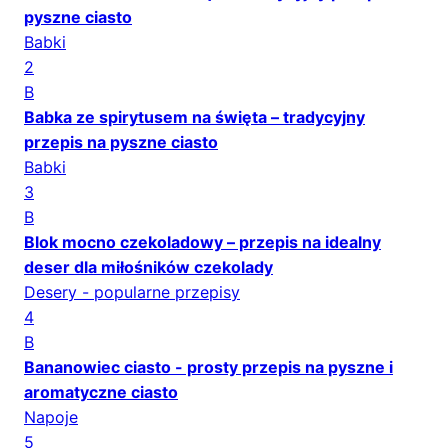
pyszne ciasto
Babki
2
B
Babka ze spirytusem na święta – tradycyjny
przepis na pyszne ciasto
Babki
3
B
Blok mocno czekoladowy – przepis na idealny
deser dla miłośników czekolady
Desery - popularne przepisy
4
B
Bananowiec ciasto - prosty przepis na pyszne i
aromatyczne ciasto
Napoje
5