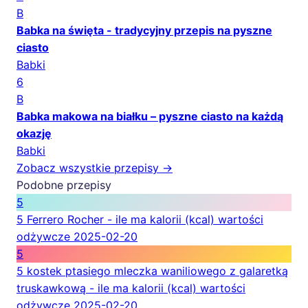
B
Babka na święta - tradycyjny przepis na pyszne
ciasto
Babki
6
B
Babka makowa na białku – pyszne ciasto na każdą
okazję
Babki
Zobacz wszystkie przepisy →
Podobne przepisy
5
5 Ferrero Rocher - ile ma kalorii (kcal) wartości
odżywcze
2025-02-20
5
5 kostek ptasiego mleczka waniliowego z galaretką
truskawkową - ile ma kalorii (kcal) wartości
odżywcze
2025-02-20