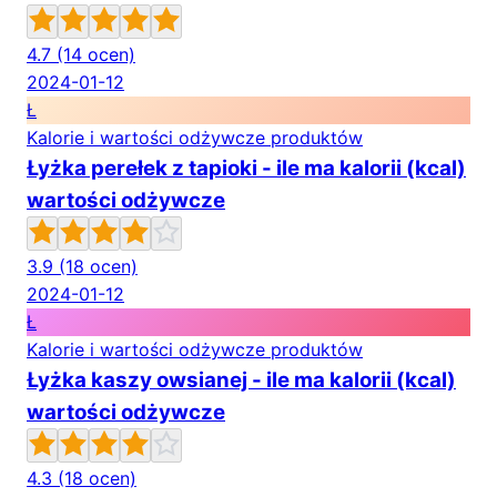
4.7
(14 ocen)
2024-01-12
Ł
Kalorie i wartości odżywcze produktów
Łyżka perełek z tapioki - ile ma kalorii (kcal)
wartości odżywcze
3.9
(18 ocen)
2024-01-12
Ł
Kalorie i wartości odżywcze produktów
Łyżka kaszy owsianej - ile ma kalorii (kcal)
wartości odżywcze
4.3
(18 ocen)