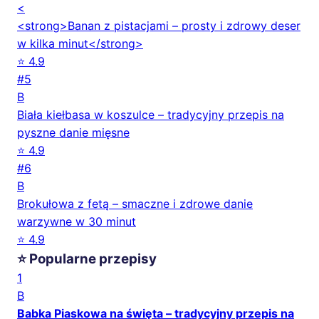
<
<strong>Banan z pistacjami – prosty i zdrowy deser
w kilka minut</strong>
⭐ 4.9
#5
B
Biała kiełbasa w koszulce – tradycyjny przepis na
pyszne danie mięsne
⭐ 4.9
#6
B
Brokułowa z fetą – smaczne i zdrowe danie
warzywne w 30 minut
⭐ 4.9
⭐ Popularne przepisy
1
B
Babka Piaskowa na święta – tradycyjny przepis na