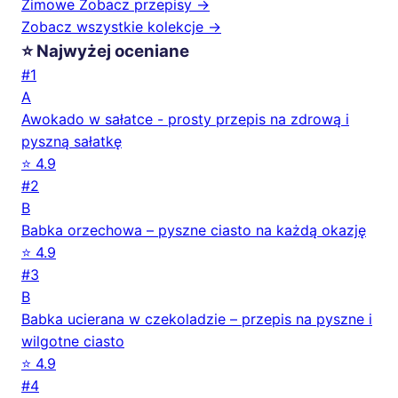
Zimowe
Zobacz przepisy →
Zobacz wszystkie kolekcje →
⭐ Najwyżej oceniane
#1
A
Awokado w sałatce - prosty przepis na zdrową i
pyszną sałatkę
⭐ 4.9
#2
B
Babka orzechowa – pyszne ciasto na każdą okazję
⭐ 4.9
#3
B
Babka ucierana w czekoladzie – przepis na pyszne i
wilgotne ciasto
⭐ 4.9
#4