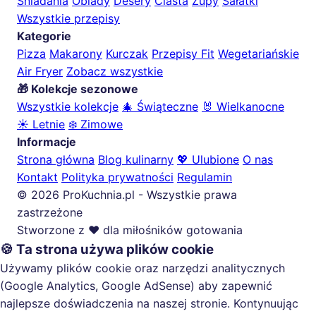
Śniadania
Obiady
Desery
Ciasta
Zupy
Sałatki
Wszystkie przepisy
Kategorie
Pizza
Makarony
Kurczak
Przepisy Fit
Wegetariańskie
Air Fryer
Zobacz wszystkie
🎁 Kolekcje sezonowe
Wszystkie kolekcje
🎄 Świąteczne
🐰 Wielkanocne
☀️ Letnie
❄️ Zimowe
Informacje
Strona główna
Blog kulinarny
💖 Ulubione
O nas
Kontakt
Polityka prywatności
Regulamin
© 2026 ProKuchnia.pl - Wszystkie prawa
zastrzeżone
Stworzone z ❤️ dla miłośników gotowania
🍪 Ta strona używa plików cookie
Używamy plików cookie oraz narzędzi analitycznych
(Google Analytics, Google AdSense) aby zapewnić
najlepsze doświadczenia na naszej stronie. Kontynuując