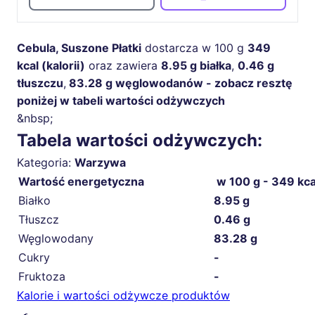
Cebula, Suszone Płatki
dostarcza w 100 g
349
kcal (kalorii)
oraz zawiera
8.95 g białka
,
0.46 g
tłuszczu
,
83.28 g węglowodanów - zobacz resztę
poniżej w tabeli wartości odżywczych
&nbsp;
Tabela wartości odżywczych:
Kategoria:
Warzywa
Wartość energetyczna
w 100 g - 349 kca
Białko
8.95 g
Tłuszcz
0.46 g
Węglowodany
83.28 g
Cukry
-
Fruktoza
-
Kalorie i wartości odżywcze produktów
🍳