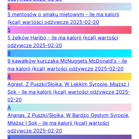
5
5 mentosów o smaku miętowym - ile ma kalorii
(kcal) wartości odżywcze
2025-02-20
5
5 żelków Haribo - ile ma kalorii (kcal) wartości
odżywcze
2025-02-20
9
9 kawałków kurczaka McNuggets McDonald's - ile
ma kalorii (kcal) wartości odżywcze
2025-02-20
A
Agrest, Z Puszki/Słoika, W Lekkim Syropie, Miąższ I
Sok - ile ma kalorii (kcal) wartości odżywcze
2025-
02-20
A
Ananas, Z Puszki/Słoika, W Bardzo Gęstym Syropie,
Miąższ I Sok - ile ma kalorii (kcal) wartości
odżywcze
2025-02-20
A