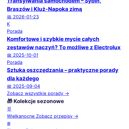
Transylwania samochodem – Sybin,
Braszów i Kluż-Napoka zimą
📅 2026-01-23
K
Porada
Komfortowe i szybkie mycie całych
zestawów naczyń? To możliwe z Electrolux
📅 2025-10-01
Porada
Sztuka oszczędzania – praktyczne porady
dla każdego
📅 2025-09-04
Zobacz wszystkie porady →
🎁 Kolekcje sezonowe
🐰
Wielkanocne
Zobacz przepisy →
❄️