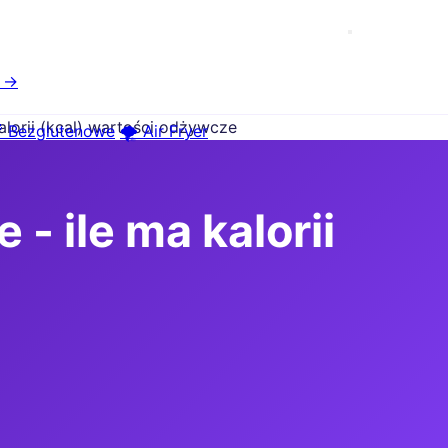
e →
alorii (kcal) wartości odżywcze
 Bezglutenowe
🌪️ Air Fryer
- ile ma kalorii