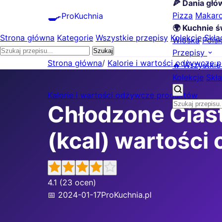
🍕 Dania gł
🍳
Pizza
Makar
ProKuchnia
🌍 Kuchnie ś
Strona główna
Kategorie
Wszystkie przepisy
Kolekcje
Skła
Włoska
Pols
Szukaj
Przepisy
Strona główna
/
Kalorie i wartości odżywcze 
🔥 Wszystkie
Kolekcje
Skła
Kalorie i wartości odżywcze produktów
Chłodzone Ciasto
(kcal) wartości
4.1
(23 ocen)
📅 2024-01-17
ProKuchnia.pl