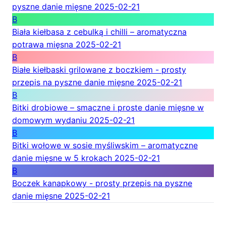
pyszne danie mięsne
2025-02-21
B
Biała kiełbasa z cebulką i chilli – aromatyczna
potrawa mięsna
2025-02-21
B
Białe kiełbaski grilowane z boczkiem - prosty
przepis na pyszne danie mięsne
2025-02-21
B
Bitki drobiowe – smaczne i proste danie mięsne w
domowym wydaniu
2025-02-21
B
Bitki wołowe w sosie myśliwskim – aromatyczne
danie mięsne w 5 krokach
2025-02-21
B
Boczek kanapkowy - prosty przepis na pyszne
danie mięsne
2025-02-21