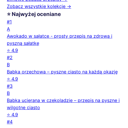
Zobacz wszystkie kolekcje →
⭐ Najwyżej oceniane
#1
A
Awokado w sałatce - prosty przepis na zdrową i
pyszną sałatkę
⭐ 4.9
#2
B
Babka orzechowa – pyszne ciasto na każdą okazję
⭐ 4.9
#3
B
Babka ucierana w czekoladzie – przepis na pyszne i
wilgotne ciasto
⭐ 4.9
#4