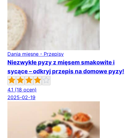
Dania mięsne - Przepisy
Niezwykłe pyzy z mięsem smakowite i
sycące – odkryj przepis na domowe pyzy!
4.1
(18 ocen)
2025-02-19