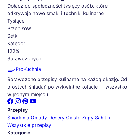
Dołącz do społeczności tysięcy osób, które
odkrywają nowe smaki i techniki kulinarne
Tysiące
Przepisów
Setki
Kategorii
100%
Sprawdzonych
🍳
ProKuchnia
Sprawdzone przepisy kulinarne na każdą okazję. Od
prostych śniadań po wykwintne kolacje — wszystko
w jednym miejscu.
Przepisy
Śniadania
Obiady
Desery
Ciasta
Zupy
Sałatki
Wszystkie przepisy
Kategorie