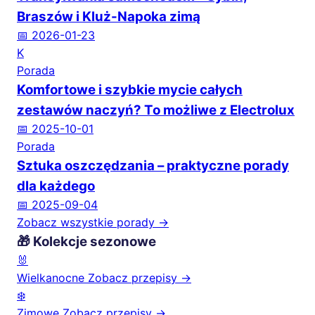
Braszów i Kluż-Napoka zimą
📅 2026-01-23
K
Porada
Komfortowe i szybkie mycie całych
zestawów naczyń? To możliwe z Electrolux
📅 2025-10-01
Porada
Sztuka oszczędzania – praktyczne porady
dla każdego
📅 2025-09-04
Zobacz wszystkie porady →
🎁 Kolekcje sezonowe
🐰
Wielkanocne
Zobacz przepisy →
❄️
Zimowe
Zobacz przepisy →