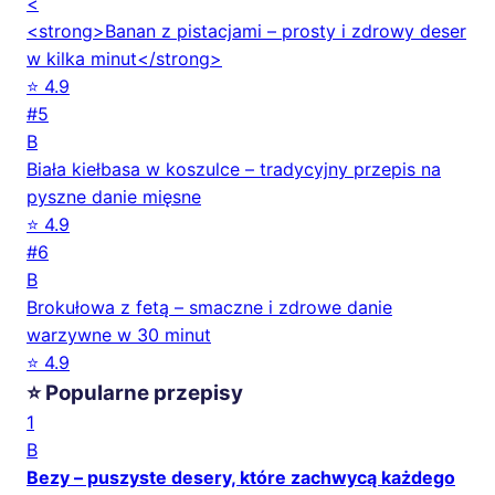
<
<strong>Banan z pistacjami – prosty i zdrowy deser
w kilka minut</strong>
⭐ 4.9
#5
B
Biała kiełbasa w koszulce – tradycyjny przepis na
pyszne danie mięsne
⭐ 4.9
#6
B
Brokułowa z fetą – smaczne i zdrowe danie
warzywne w 30 minut
⭐ 4.9
⭐ Popularne przepisy
1
B
Bezy – puszyste desery, które zachwycą każdego