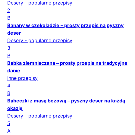
Desery - popularne przepisy
2
B
Banany w czekoladzie – prosty przepis na pyszny
deser
Desery - popularne przepisy
3
B
Babka ziemniaczana – prosty przepis na tradycyjne
danie
Inne przepisy
4
B
Babeczki z masą bezową – pyszny deser na każdą
okazję
Desery - popularne przepisy
5
A