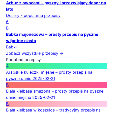
Arbuz z owocami – pyszny i orzeźwiający deser na
lato
Desery - popularne przepisy
6
B
Babka majonezowa – prosty przepis na pyszne i
wilgotne ciasto
Babki
Zobacz wszystkie przepisy →
Podobne przepisy
A
Arabskie kuleczki mięsne – prosty przepis na
pyszne danie
2025-02-21
B
Biała kiełbasa smażona – prosty przepis na pyszne
danie mięsne
2025-02-21
B
Biała kiełbasa w koszulce – tradycyjny przepis na