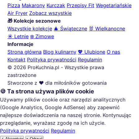
Pizza
Makarony
Kurczak
Przepisy Fit
Wegetariańskie
Air Fryer
Zobacz wszystkie
🎁 Kolekcje sezonowe
Wszystkie kolekcje
🎄 Świąteczne
🐰 Wielkanocne
☀️ Letnie
❄️ Zimowe
Informacje
Strona główna
Blog kulinarny
💖 Ulubione
O nas
Kontakt
Polityka prywatności
Regulamin
© 2026 ProKuchnia.pl - Wszystkie prawa
zastrzeżone
Stworzone z ❤️ dla miłośników gotowania
🍪 Ta strona używa plików cookie
Używamy plików cookie oraz narzędzi analitycznych
(Google Analytics, Google AdSense) aby zapewnić
najlepsze doświadczenia na naszej stronie. Kontynuując
przeglądanie, wyrażasz zgodę na ich użycie.
Polityka prywatności
Regulamin
✓ Akceptuję
× Odrzuć