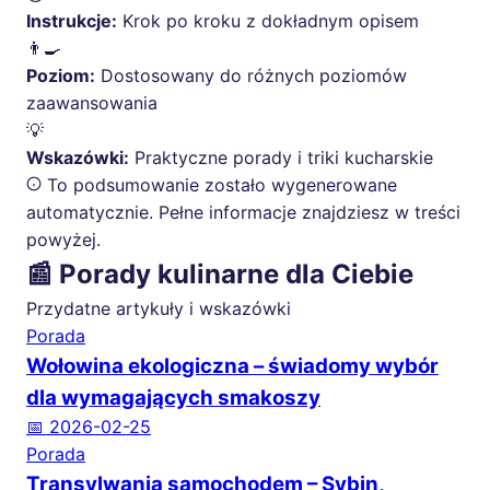
Instrukcje:
Krok po kroku z dokładnym opisem
👨‍🍳
Poziom:
Dostosowany do różnych poziomów
zaawansowania
💡
Wskazówki:
Praktyczne porady i triki kucharskie
To podsumowanie zostało wygenerowane
automatycznie. Pełne informacje znajdziesz w treści
powyżej.
📰 Porady kulinarne dla Ciebie
Przydatne artykuły i wskazówki
Porada
Wołowina ekologiczna – świadomy wybór
dla wymagających smakoszy
📅 2026-02-25
Porada
Transylwania samochodem – Sybin,