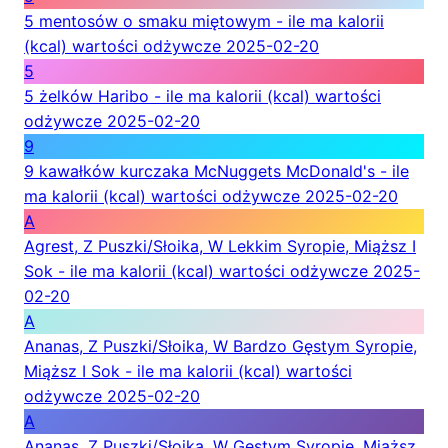
5 mentosów o smaku miętowym - ile ma kalorii
(kcal) wartości odżywcze
2025-02-20
5
5 żelków Haribo - ile ma kalorii (kcal) wartości
odżywcze
2025-02-20
9
9 kawałków kurczaka McNuggets McDonald's - ile
ma kalorii (kcal) wartości odżywcze
2025-02-20
A
Agrest, Z Puszki/Słoika, W Lekkim Syropie, Miąższ I
Sok - ile ma kalorii (kcal) wartości odżywcze
2025-
02-20
A
Ananas, Z Puszki/Słoika, W Bardzo Gęstym Syropie,
Miąższ I Sok - ile ma kalorii (kcal) wartości
odżywcze
2025-02-20
A
Ananas, Z Puszki/Słoika, W Gęstym Syropie, Miąższ