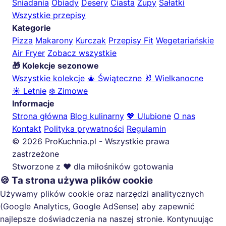
Śniadania
Obiady
Desery
Ciasta
Zupy
Sałatki
Wszystkie przepisy
Kategorie
Pizza
Makarony
Kurczak
Przepisy Fit
Wegetariańskie
Air Fryer
Zobacz wszystkie
🎁 Kolekcje sezonowe
Wszystkie kolekcje
🎄 Świąteczne
🐰 Wielkanocne
☀️ Letnie
❄️ Zimowe
Informacje
Strona główna
Blog kulinarny
💖 Ulubione
O nas
Kontakt
Polityka prywatności
Regulamin
© 2026 ProKuchnia.pl - Wszystkie prawa
zastrzeżone
Stworzone z ❤️ dla miłośników gotowania
🍪 Ta strona używa plików cookie
Używamy plików cookie oraz narzędzi analitycznych
(Google Analytics, Google AdSense) aby zapewnić
najlepsze doświadczenia na naszej stronie. Kontynuując