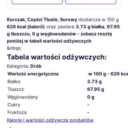
Kurczak, Części Tłuste, Surowy
dostarcza w 100 g
629 kcal (kalorii)
oraz zawiera
3.73 g białka
,
67.95
g tłuszczu
,
0 g węglowodanów - zobacz resztę
poniżej w tabeli wartości odżywczych
&nbsp;
Tabela wartości odżywczych:
Kategoria:
Drób
Wartość energetyczna
w 100 g - 629 kca
Białko
3.73 g
Tłuszcz
67.95 g
Węglowodany
0 g
Cukry
-
Fruktoza
-
Kalorie i wartości odżywcze produktów
🍳