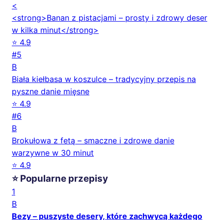
<
<strong>Banan z pistacjami – prosty i zdrowy deser
w kilka minut</strong>
⭐ 4.9
#5
B
Biała kiełbasa w koszulce – tradycyjny przepis na
pyszne danie mięsne
⭐ 4.9
#6
B
Brokułowa z fetą – smaczne i zdrowe danie
warzywne w 30 minut
⭐ 4.9
⭐ Popularne przepisy
1
B
Bezy – puszyste desery, które zachwycą każdego