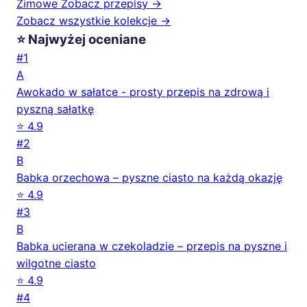
Zimowe
Zobacz przepisy →
Zobacz wszystkie kolekcje →
⭐ Najwyżej oceniane
#1
A
Awokado w sałatce - prosty przepis na zdrową i
pyszną sałatkę
⭐ 4.9
#2
B
Babka orzechowa – pyszne ciasto na każdą okazję
⭐ 4.9
#3
B
Babka ucierana w czekoladzie – przepis na pyszne i
wilgotne ciasto
⭐ 4.9
#4