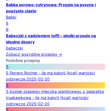
Babka serowo-cytrynowa: Przepis na pyszne i
puszyste ciasto
Babki
6
B
Babeczki z nadzieniem toffi – słodki przepis na
idealne desery
babeczki
Zobacz wszystkie przepisy →
Podobne przepisy
5
5 Ferrero Rocher - ile ma kalorii (kcal) wartości
odżywcze
2025-02-20
5
5 kostek ptasiego mleczka waniliowego z galaretką
truskawkową - ile ma kalorii (kcal) wartości
odżywcze
2025-02-20
5