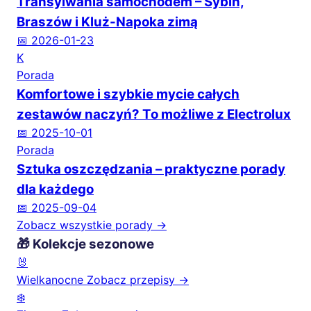
Transylwania samochodem – Sybin,
Braszów i Kluż-Napoka zimą
📅 2026-01-23
K
Porada
Komfortowe i szybkie mycie całych
zestawów naczyń? To możliwe z Electrolux
📅 2025-10-01
Porada
Sztuka oszczędzania – praktyczne porady
dla każdego
📅 2025-09-04
Zobacz wszystkie porady →
🎁 Kolekcje sezonowe
🐰
Wielkanocne
Zobacz przepisy →
❄️