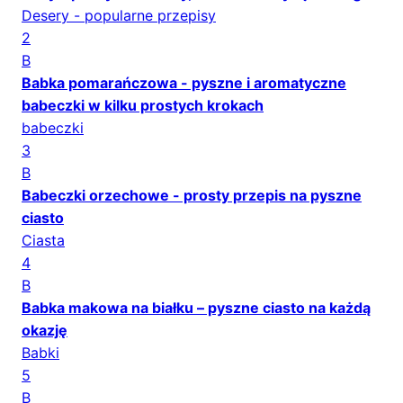
Desery - popularne przepisy
2
B
Babka pomarańczowa - pyszne i aromatyczne
babeczki w kilku prostych krokach
babeczki
3
B
Babeczki orzechowe - prosty przepis na pyszne
ciasto
Ciasta
4
B
Babka makowa na białku – pyszne ciasto na każdą
okazję
Babki
5
B