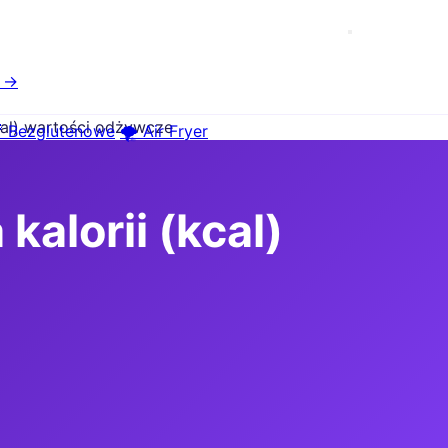
e →
cal) wartości odżywcze
 Bezglutenowe
🌪️ Air Fryer
alorii (kcal)