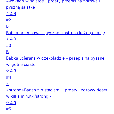
Awokado w sałatce - prosty przepis na zdrową i
pyszną sałatkę
⭐ 4.9
#2
B
Babka orzechowa – pyszne ciasto na każdą okazję
⭐ 4.9
#3
B
Babka ucierana w czekoladzie – przepis na pyszne i
wilgotne ciasto
⭐ 4.9
#4
<
<strong>Banan z pistacjami – prosty i zdrowy deser
w kilka minut</strong>
⭐ 4.9
#5