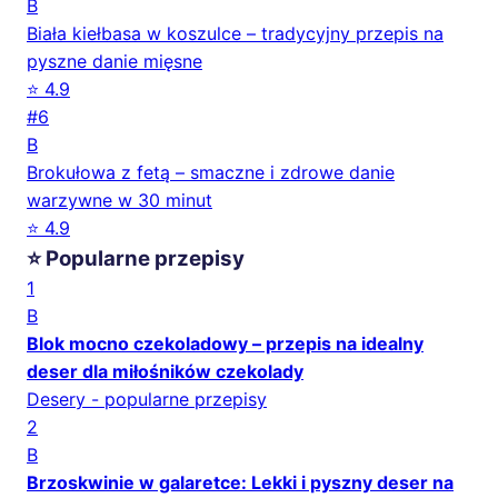
B
Biała kiełbasa w koszulce – tradycyjny przepis na
pyszne danie mięsne
⭐ 4.9
#6
B
Brokułowa z fetą – smaczne i zdrowe danie
warzywne w 30 minut
⭐ 4.9
⭐ Popularne przepisy
1
B
Blok mocno czekoladowy – przepis na idealny
deser dla miłośników czekolady
Desery - popularne przepisy
2
B
Brzoskwinie w galaretce: Lekki i pyszny deser na