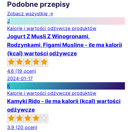
Podobne przepisy
Zobacz wszystkie →
J
Kalorie i wartości odżywcze produktów
Jogurt Z Musli Z Winogronami,
Rodzynkami, Figami Musline - ile ma kalorii
(kcal) wartości odżywcze
4.6
(19 ocen)
2024-01-17
K
Kalorie i wartości odżywcze produktów
Kamyki Rido - ile ma kalorii (kcal) wartości
odżywcze
3.9
(20 ocen)