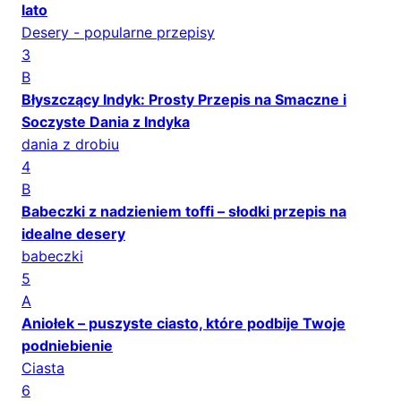
lato
Desery - popularne przepisy
3
B
Błyszczący Indyk: Prosty Przepis na Smaczne i
Soczyste Dania z Indyka
dania z drobiu
4
B
Babeczki z nadzieniem toffi – słodki przepis na
idealne desery
babeczki
5
A
Aniołek – puszyste ciasto, które podbije Twoje
podniebienie
Ciasta
6