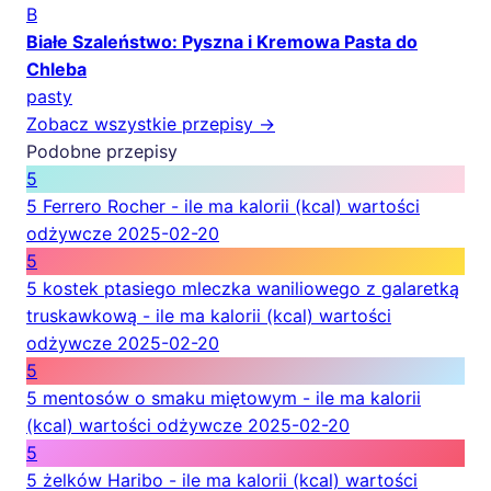
B
Białe Szaleństwo: Pyszna i Kremowa Pasta do
Chleba
pasty
Zobacz wszystkie przepisy →
Podobne przepisy
5
5 Ferrero Rocher - ile ma kalorii (kcal) wartości
odżywcze
2025-02-20
5
5 kostek ptasiego mleczka waniliowego z galaretką
truskawkową - ile ma kalorii (kcal) wartości
odżywcze
2025-02-20
5
5 mentosów o smaku miętowym - ile ma kalorii
(kcal) wartości odżywcze
2025-02-20
5
5 żelków Haribo - ile ma kalorii (kcal) wartości