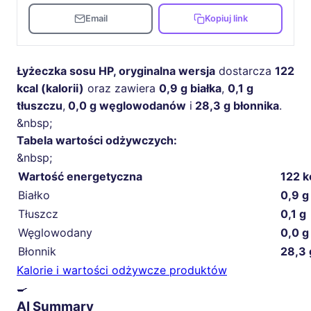
Email
Kopiuj link
Łyżeczka sosu HP, oryginalna wersja
dostarcza
122
kcal (kalorii)
oraz zawiera
0,9 g białka
,
0,1 g
tłuszczu
,
0,0 g węglowodanów
i
28,3 g błonnika
.
&nbsp;
Tabela wartości odżywczych:
&nbsp;
Wartość energetyczna
122 k
Białko
0,9 g
Tłuszcz
0,1 g
Węglowodany
0,0 g
Błonnik
28,3 
Kalorie i wartości odżywcze produktów
🍳
AI Summary