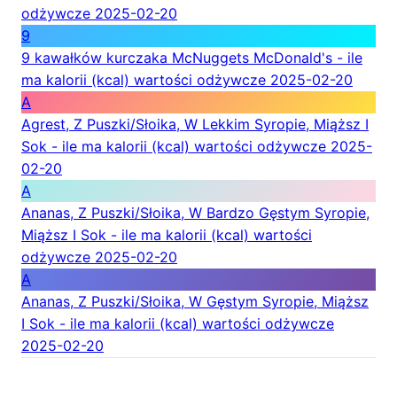
odżywcze
2025-02-20
9
9 kawałków kurczaka McNuggets McDonald's - ile
ma kalorii (kcal) wartości odżywcze
2025-02-20
A
Agrest, Z Puszki/Słoika, W Lekkim Syropie, Miąższ I
Sok - ile ma kalorii (kcal) wartości odżywcze
2025-
02-20
A
Ananas, Z Puszki/Słoika, W Bardzo Gęstym Syropie,
Miąższ I Sok - ile ma kalorii (kcal) wartości
odżywcze
2025-02-20
A
Ananas, Z Puszki/Słoika, W Gęstym Syropie, Miąższ
I Sok - ile ma kalorii (kcal) wartości odżywcze
2025-02-20