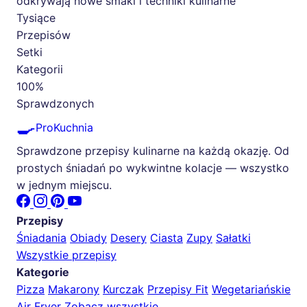
odkrywają nowe smaki i techniki kulinarne
Tysiące
Przepisów
Setki
Kategorii
100%
Sprawdzonych
🍳
ProKuchnia
Sprawdzone przepisy kulinarne na każdą okazję. Od
prostych śniadań po wykwintne kolacje — wszystko
w jednym miejscu.
Przepisy
Śniadania
Obiady
Desery
Ciasta
Zupy
Sałatki
Wszystkie przepisy
Kategorie
Pizza
Makarony
Kurczak
Przepisy Fit
Wegetariańskie
Air Fryer
Zobacz wszystkie