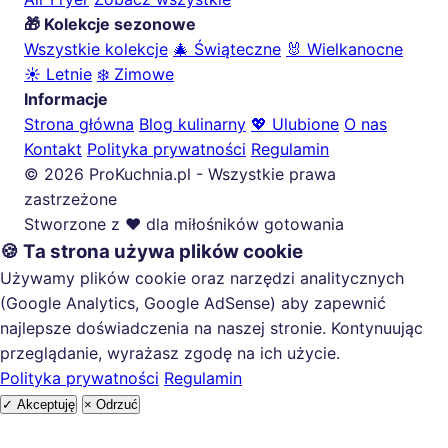
🎁 Kolekcje sezonowe
Wszystkie kolekcje
🎄 Świąteczne
🐰 Wielkanocne
☀️ Letnie
❄️ Zimowe
Informacje
Strona główna
Blog kulinarny
💖 Ulubione
O nas
Kontakt
Polityka prywatności
Regulamin
© 2026 ProKuchnia.pl - Wszystkie prawa
zastrzeżone
Stworzone z ❤️ dla miłośników gotowania
🍪 Ta strona używa plików cookie
Używamy plików cookie oraz narzędzi analitycznych
(Google Analytics, Google AdSense) aby zapewnić
najlepsze doświadczenia na naszej stronie. Kontynuując
przeglądanie, wyrażasz zgodę na ich użycie.
Polityka prywatności
Regulamin
✓ Akceptuję
× Odrzuć