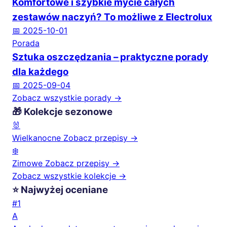
Komfortowe i szybkie mycie całych
zestawów naczyń? To możliwe z Electrolux
📅 2025-10-01
Porada
Sztuka oszczędzania – praktyczne porady
dla każdego
📅 2025-09-04
Zobacz wszystkie porady →
🎁 Kolekcje sezonowe
🐰
Wielkanocne
Zobacz przepisy →
❄️
Zimowe
Zobacz przepisy →
Zobacz wszystkie kolekcje →
⭐ Najwyżej oceniane
#1
A