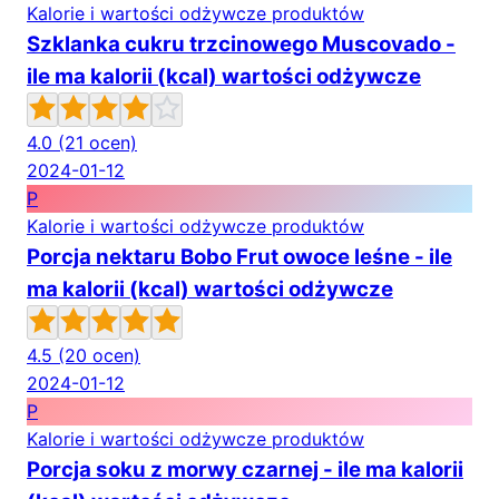
Kalorie i wartości odżywcze produktów
Szklanka cukru trzcinowego Muscovado -
ile ma kalorii (kcal) wartości odżywcze
4.0
(21 ocen)
2024-01-12
P
Kalorie i wartości odżywcze produktów
Porcja nektaru Bobo Frut owoce leśne - ile
ma kalorii (kcal) wartości odżywcze
4.5
(20 ocen)
2024-01-12
P
Kalorie i wartości odżywcze produktów
Porcja soku z morwy czarnej - ile ma kalorii