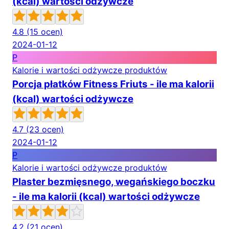
(kcal) wartości odżywcze
4.8
(15 ocen)
2024-01-12
P
Kalorie i wartości odżywcze produktów
Porcja płatków Fitness Friuts - ile ma kalorii
(kcal) wartości odżywcze
4.7
(23 ocen)
2024-01-12
P
Kalorie i wartości odżywcze produktów
Plaster bezmięsnego, wegańskiego boczku
- ile ma kalorii (kcal) wartości odżywcze
4.2
(21 ocen)