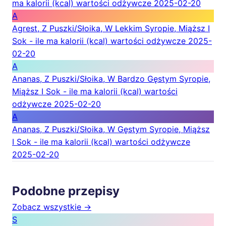
ma kalorii (kcal) wartości odżywcze
2025-02-20
A
Agrest, Z Puszki/Słoika, W Lekkim Syropie, Miąższ I
Sok - ile ma kalorii (kcal) wartości odżywcze
2025-
02-20
A
Ananas, Z Puszki/Słoika, W Bardzo Gęstym Syropie,
Miąższ I Sok - ile ma kalorii (kcal) wartości
odżywcze
2025-02-20
A
Ananas, Z Puszki/Słoika, W Gęstym Syropie, Miąższ
I Sok - ile ma kalorii (kcal) wartości odżywcze
2025-02-20
Podobne przepisy
Zobacz wszystkie →
S