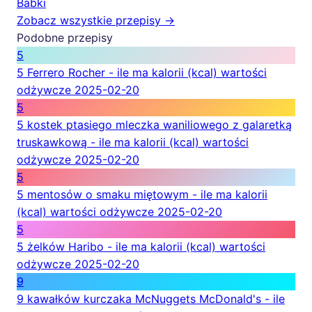
Babki
Zobacz wszystkie przepisy →
Podobne przepisy
5
5 Ferrero Rocher - ile ma kalorii (kcal) wartości
odżywcze
2025-02-20
5
5 kostek ptasiego mleczka waniliowego z galaretką
truskawkową - ile ma kalorii (kcal) wartości
odżywcze
2025-02-20
5
5 mentosów o smaku miętowym - ile ma kalorii
(kcal) wartości odżywcze
2025-02-20
5
5 żelków Haribo - ile ma kalorii (kcal) wartości
odżywcze
2025-02-20
9
9 kawałków kurczaka McNuggets McDonald's - ile