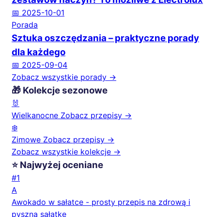
📅 2025-10-01
Porada
Sztuka oszczędzania – praktyczne porady
dla każdego
📅 2025-09-04
Zobacz wszystkie porady →
🎁 Kolekcje sezonowe
🐰
Wielkanocne
Zobacz przepisy →
❄️
Zimowe
Zobacz przepisy →
Zobacz wszystkie kolekcje →
⭐ Najwyżej oceniane
#1
A
Awokado w sałatce - prosty przepis na zdrową i
pyszną sałatkę