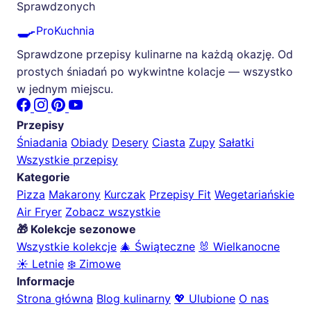
Sprawdzonych
🍳
ProKuchnia
Sprawdzone przepisy kulinarne na każdą okazję. Od
prostych śniadań po wykwintne kolacje — wszystko
w jednym miejscu.
Przepisy
Śniadania
Obiady
Desery
Ciasta
Zupy
Sałatki
Wszystkie przepisy
Kategorie
Pizza
Makarony
Kurczak
Przepisy Fit
Wegetariańskie
Air Fryer
Zobacz wszystkie
🎁 Kolekcje sezonowe
Wszystkie kolekcje
🎄 Świąteczne
🐰 Wielkanocne
☀️ Letnie
❄️ Zimowe
Informacje
Strona główna
Blog kulinarny
💖 Ulubione
O nas