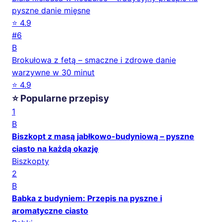
pyszne danie mięsne
⭐ 4.9
#6
B
Brokułowa z fetą – smaczne i zdrowe danie
warzywne w 30 minut
⭐ 4.9
⭐ Popularne przepisy
1
B
Biszkopt z masą jabłkowo-budyniową – pyszne
ciasto na każdą okazję
Biszkopty
2
B
Babka z budyniem: Przepis na pyszne i
aromatyczne ciasto