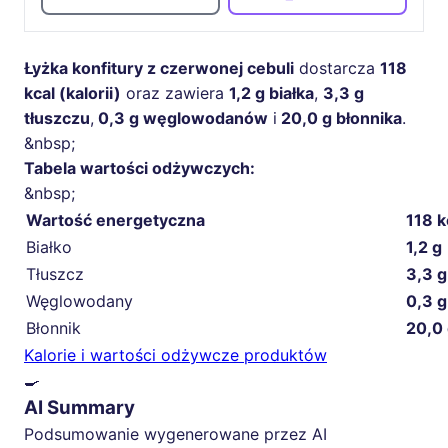
Łyżka konfitury z czerwonej cebuli
dostarcza
118
kcal (kalorii)
oraz zawiera
1,2 g białka
,
3,3 g
tłuszczu
,
0,3 g węglowodanów
i
20,0 g błonnika
.
&nbsp;
Tabela wartości odżywczych:
&nbsp;
Wartość energetyczna
118 k
Białko
1,2 g
Tłuszcz
3,3 g
Węglowodany
0,3 g
Błonnik
20,0
Kalorie i wartości odżywcze produktów
🍳
AI Summary
Podsumowanie wygenerowane przez AI