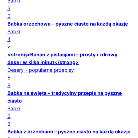
Babki
3
B
Babka orzechowa – pyszne ciasto na każdą okazję
Babki
4
<
<strong>Banan z pistacjami – prosty i zdrowy
deser w kilka minut</strong>
Desery - popularne przepisy
5
B
Babka na święta - tradycyjny przepis na pyszne
ciasto
Babki
6
B
Babka z orzechami – pyszne ciasto na każdą okazję