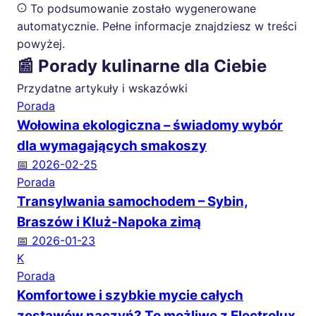
To podsumowanie zostało wygenerowane
automatycznie. Pełne informacje znajdziesz w treści
powyżej.
📰 Porady kulinarne dla Ciebie
Przydatne artykuły i wskazówki
Porada
Wołowina ekologiczna – świadomy wybór
dla wymagających smakoszy
📅 2026-02-25
Porada
Transylwania samochodem – Sybin,
Braszów i Kluż-Napoka zimą
📅 2026-01-23
K
Porada
Komfortowe i szybkie mycie całych
zestawów naczyń? To możliwe z Electrolux