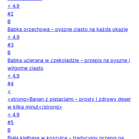
⭐ 4.9
#2
B
Babka orzechowa – pyszne ciasto na każdą okazję
⭐ 4.9
#3
B
Babka ucierana w czekoladzie – przepis na pyszne i
wilgotne ciasto
⭐ 4.9
#4
<
<strong>Banan z pistacjami – prosty i zdrowy deser
w kilka minut</strong>
⭐ 4.9
#5
B
Biała kiełbasa w koszulce – tradycyjny przepis na