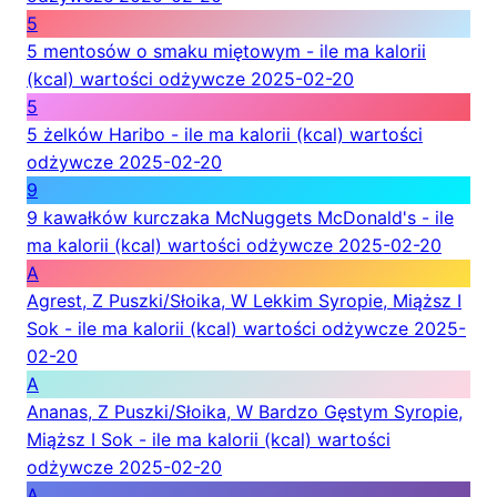
5
5 mentosów o smaku miętowym - ile ma kalorii
(kcal) wartości odżywcze
2025-02-20
5
5 żelków Haribo - ile ma kalorii (kcal) wartości
odżywcze
2025-02-20
9
9 kawałków kurczaka McNuggets McDonald's - ile
ma kalorii (kcal) wartości odżywcze
2025-02-20
A
Agrest, Z Puszki/Słoika, W Lekkim Syropie, Miąższ I
Sok - ile ma kalorii (kcal) wartości odżywcze
2025-
02-20
A
Ananas, Z Puszki/Słoika, W Bardzo Gęstym Syropie,
Miąższ I Sok - ile ma kalorii (kcal) wartości
odżywcze
2025-02-20
A