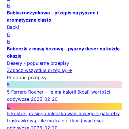
B
Babka rodzynkowa - przepis na pyszne i
aromatyczne ciasto
Babki
6
B
Babeczki z masą bezową – pyszny deser na każdą
okazję
Desery - popularne przepisy
Zobacz wszystkie przepisy →
Podobne przepisy
5
5 Ferrero Rocher - ile ma kalorii (kcal) wartości
odżywcze
2025-02-20
5
5 kostek ptasiego mleczka waniliowego z galaretką
truskawkową - ile ma kalorii (kcal) wartości
odżywcze
2025-02-20