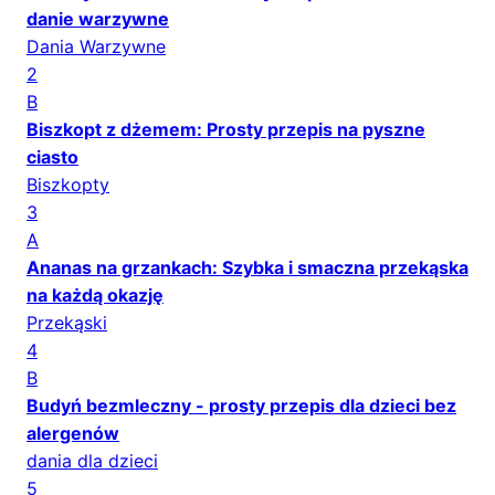
danie warzywne
Dania Warzywne
2
B
Biszkopt z dżemem: Prosty przepis na pyszne
ciasto
Biszkopty
3
A
Ananas na grzankach: Szybka i smaczna przekąska
na każdą okazję
Przekąski
4
B
Budyń bezmleczny - prosty przepis dla dzieci bez
alergenów
dania dla dzieci
5