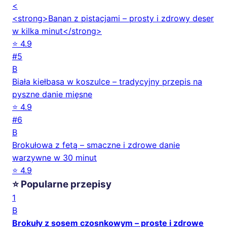
<
<strong>Banan z pistacjami – prosty i zdrowy deser
w kilka minut</strong>
⭐ 4.9
#5
B
Biała kiełbasa w koszulce – tradycyjny przepis na
pyszne danie mięsne
⭐ 4.9
#6
B
Brokułowa z fetą – smaczne i zdrowe danie
warzywne w 30 minut
⭐ 4.9
⭐ Popularne przepisy
1
B
Brokuły z sosem czosnkowym – proste i zdrowe