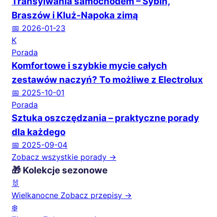
Transylwania samochodem – Sybin,
Braszów i Kluż-Napoka zimą
📅 2026-01-23
K
Porada
Komfortowe i szybkie mycie całych
zestawów naczyń? To możliwe z Electrolux
📅 2025-10-01
Porada
Sztuka oszczędzania – praktyczne porady
dla każdego
📅 2025-09-04
Zobacz wszystkie porady →
🎁 Kolekcje sezonowe
🐰
Wielkanocne
Zobacz przepisy →
❄️