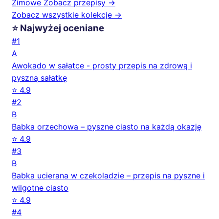
Zimowe
Zobacz przepisy →
Zobacz wszystkie kolekcje →
⭐ Najwyżej oceniane
#1
A
Awokado w sałatce - prosty przepis na zdrową i
pyszną sałatkę
⭐ 4.9
#2
B
Babka orzechowa – pyszne ciasto na każdą okazję
⭐ 4.9
#3
B
Babka ucierana w czekoladzie – przepis na pyszne i
wilgotne ciasto
⭐ 4.9
#4