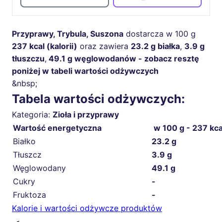
Przyprawy, Trybula, Suszona
dostarcza w 100 g
237 kcal (kalorii)
oraz zawiera
23.2 g białka
,
3.9 g
tłuszczu
,
49.1 g węglowodanów - zobacz resztę
poniżej w tabeli wartości odżywczych
&nbsp;
Tabela wartości odżywczych:
Kategoria:
Zioła i przyprawy
Wartość energetyczna
w 100 g - 237 kca
Białko
23.2 g
Tłuszcz
3.9 g
Węglowodany
49.1 g
Cukry
-
Fruktoza
-
Kalorie i wartości odżywcze produktów
🍳