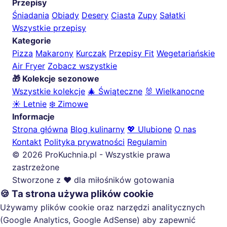
Przepisy
Śniadania
Obiady
Desery
Ciasta
Zupy
Sałatki
Wszystkie przepisy
Kategorie
Pizza
Makarony
Kurczak
Przepisy Fit
Wegetariańskie
Air Fryer
Zobacz wszystkie
🎁 Kolekcje sezonowe
Wszystkie kolekcje
🎄 Świąteczne
🐰 Wielkanocne
☀️ Letnie
❄️ Zimowe
Informacje
Strona główna
Blog kulinarny
💖 Ulubione
O nas
Kontakt
Polityka prywatności
Regulamin
© 2026 ProKuchnia.pl - Wszystkie prawa
zastrzeżone
Stworzone z ❤️ dla miłośników gotowania
🍪 Ta strona używa plików cookie
Używamy plików cookie oraz narzędzi analitycznych
(Google Analytics, Google AdSense) aby zapewnić