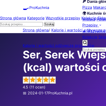
🍕 Dania gł
🍳
Pizza
Makar
ProKuchnia
🌍 Kuchnie ś
Strona główna
Kategorie
Wszystkie przepisy
Kolekcje
Skła
Włoska
Pols
Szukaj
Przepisy
Strona główna
/
Kalorie i wartości odżywcze 
🔥 Wszystkie
Kolekcje
Skła
Kalorie i wartości odżywcze produktów
Ser, Serek Wiejs
(kcal) wartości
4.5
(11 ocen)
📅 2024-01-17
ProKuchnia.pl