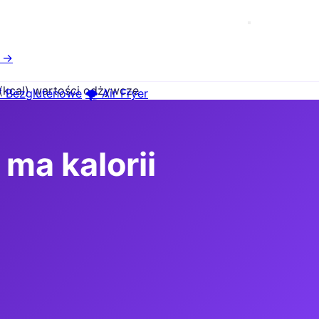
e →
i (kcal) wartości odżywcze
 Bezglutenowe
🌪️ Air Fryer
 ma kalorii