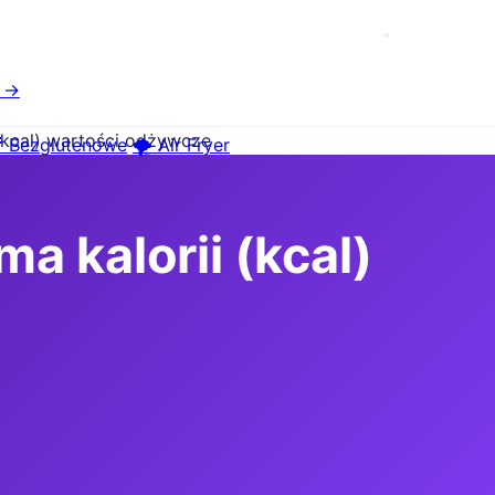
e →
 (kcal) wartości odżywcze
 Bezglutenowe
🌪️ Air Fryer
a kalorii (kcal)