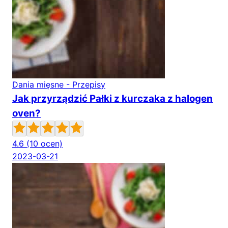
Dania mięsne - Przepisy
Jak przyrządzić Pałki z kurczaka z halogen
oven?
4.6
(10 ocen)
2023-03-21