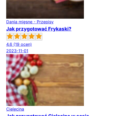
Dania mięsne - Przepisy
Jak przygotować Frykaski?
4.6
(19 ocen)
2023-11-01
Cielęcina