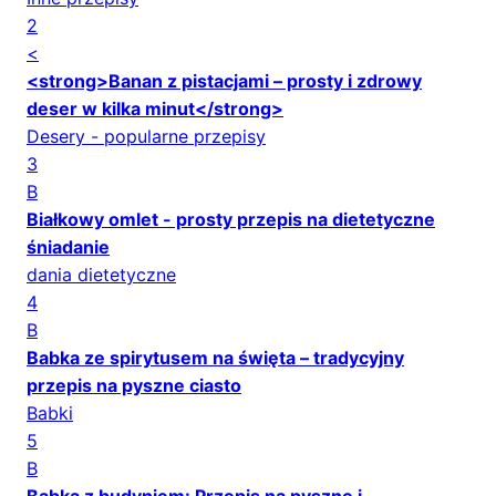
2
<
<strong>Banan z pistacjami – prosty i zdrowy
deser w kilka minut</strong>
Desery - popularne przepisy
3
B
Białkowy omlet - prosty przepis na dietetyczne
śniadanie
dania dietetyczne
4
B
Babka ze spirytusem na święta – tradycyjny
przepis na pyszne ciasto
Babki
5
B