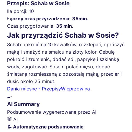
Przepis: Schab w Sosie
Ile porcji:
10
Łączny czas przyrzadzenia:
35min.
Czas przygotowania:
35 min.
Jak przyrządzić Schab w Sosie?
Schab pokroić na 10 kawałków, rozklepać, oprószyć
mąką i smażyć na smalcu na złoty kolor. Cebulę
pokroić i zrumienić, dodać sól, paprykę i szklankę
wody, zagotować. Sosem polać mięso, dodać
śmietanę rozmieszaną z pozostałą mąką, przecier i
dusić około 25 minut.
Dania mięsne - Przepisy
Wieprzowina
🍳
AI Summary
Podsumowanie wygenerowane przez AI
AI
📝 Automatyczne podsumowanie