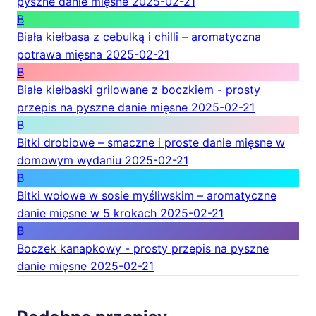
pyszne danie mięsne
2025-02-21
B
Biała kiełbasa z cebulką i chilli – aromatyczna
potrawa mięsna
2025-02-21
B
Białe kiełbaski grilowane z boczkiem - prosty
przepis na pyszne danie mięsne
2025-02-21
B
Bitki drobiowe – smaczne i proste danie mięsne w
domowym wydaniu
2025-02-21
B
Bitki wołowe w sosie myśliwskim – aromatyczne
danie mięsne w 5 krokach
2025-02-21
B
Boczek kanapkowy - prosty przepis na pyszne
danie mięsne
2025-02-21