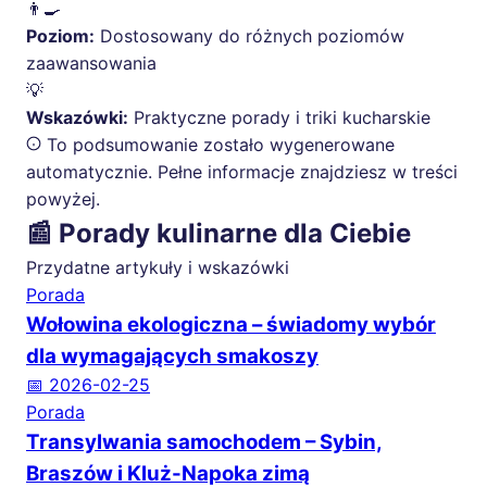
👨‍🍳
Poziom:
Dostosowany do różnych poziomów
zaawansowania
💡
Wskazówki:
Praktyczne porady i triki kucharskie
To podsumowanie zostało wygenerowane
automatycznie. Pełne informacje znajdziesz w treści
powyżej.
📰 Porady kulinarne dla Ciebie
Przydatne artykuły i wskazówki
Porada
Wołowina ekologiczna – świadomy wybór
dla wymagających smakoszy
📅 2026-02-25
Porada
Transylwania samochodem – Sybin,
Braszów i Kluż-Napoka zimą