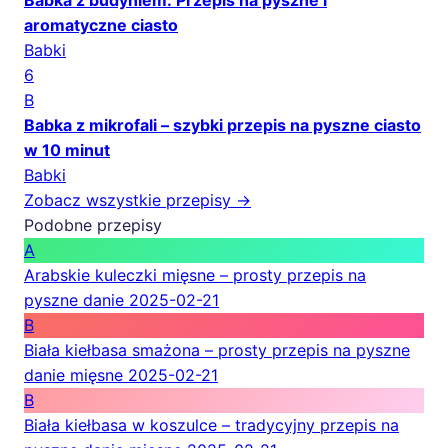
Babka z budyniem: Przepis na pyszne i
aromatyczne ciasto
Babki
6
B
Babka z mikrofali – szybki przepis na pyszne ciasto
w 10 minut
Babki
Zobacz wszystkie przepisy →
Podobne przepisy
A
Arabskie kuleczki mięsne – prosty przepis na
pyszne danie
2025-02-21
B
Biała kiełbasa smażona – prosty przepis na pyszne
danie mięsne
2025-02-21
B
Biała kiełbasa w koszulce – tradycyjny przepis na