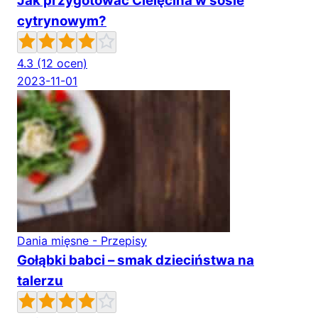
Jak przygotować Cielęcina w sosie
cytrynowym?
4.3
(12 ocen)
2023-11-01
Dania mięsne - Przepisy
Gołąbki babci – smak dzieciństwa na
talerzu