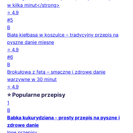
w kilka minut</strong>
⭐ 4.9
#5
B
Biała kiełbasa w koszulce – tradycyjny przepis na
pyszne danie mięsne
⭐ 4.9
#6
B
Brokułowa z fetą – smaczne i zdrowe danie
warzywne w 30 minut
⭐ 4.9
⭐ Popularne przepisy
1
B
Babka kukurydziana - prosty przepis na pyszne i
zdrowe danie
Inne przepisy