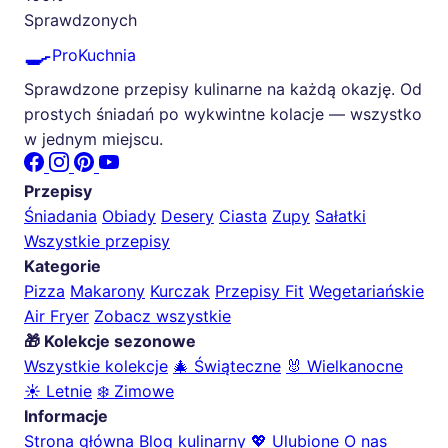
Sprawdzonych
🍳
ProKuchnia
Sprawdzone przepisy kulinarne na każdą okazję. Od
prostych śniadań po wykwintne kolacje — wszystko
w jednym miejscu.
Przepisy
Śniadania
Obiady
Desery
Ciasta
Zupy
Sałatki
Wszystkie przepisy
Kategorie
Pizza
Makarony
Kurczak
Przepisy Fit
Wegetariańskie
Air Fryer
Zobacz wszystkie
🎁 Kolekcje sezonowe
Wszystkie kolekcje
🎄 Świąteczne
🐰 Wielkanocne
☀️ Letnie
❄️ Zimowe
Informacje
Strona główna
Blog kulinarny
💖 Ulubione
O nas