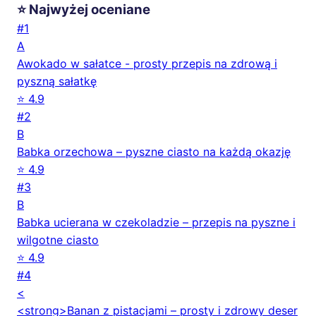
⭐ Najwyżej oceniane
#1
A
Awokado w sałatce - prosty przepis na zdrową i
pyszną sałatkę
⭐ 4.9
#2
B
Babka orzechowa – pyszne ciasto na każdą okazję
⭐ 4.9
#3
B
Babka ucierana w czekoladzie – przepis na pyszne i
wilgotne ciasto
⭐ 4.9
#4
<
<strong>Banan z pistacjami – prosty i zdrowy deser