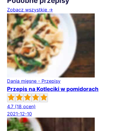
Podobne przepisy
Zobacz wszystkie →
Dania mięsne - Przepisy
Przepis na Kotleciki w pomidorach
4.7
(18 ocen)
2021-12-10