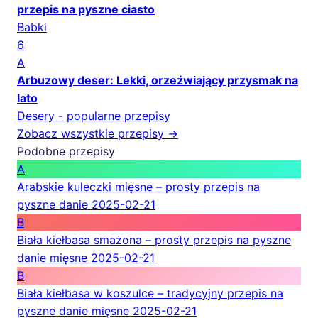
przepis na pyszne ciasto
Babki
6
A
Arbuzowy deser: Lekki, orzeźwiający przysmak na
lato
Desery - popularne przepisy
Zobacz wszystkie przepisy →
Podobne przepisy
A
Arabskie kuleczki mięsne – prosty przepis na
pyszne danie
2025-02-21
B
Biała kiełbasa smażona – prosty przepis na pyszne
danie mięsne
2025-02-21
B
Biała kiełbasa w koszulce – tradycyjny przepis na
pyszne danie mięsne
2025-02-21