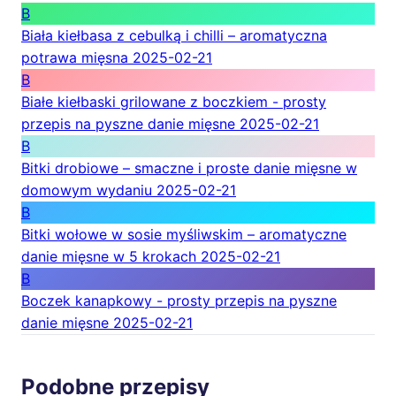
B
Biała kiełbasa z cebulką i chilli – aromatyczna
potrawa mięsna
2025-02-21
B
Białe kiełbaski grilowane z boczkiem - prosty
przepis na pyszne danie mięsne
2025-02-21
B
Bitki drobiowe – smaczne i proste danie mięsne w
domowym wydaniu
2025-02-21
B
Bitki wołowe w sosie myśliwskim – aromatyczne
danie mięsne w 5 krokach
2025-02-21
B
Boczek kanapkowy - prosty przepis na pyszne
danie mięsne
2025-02-21
Podobne przepisy