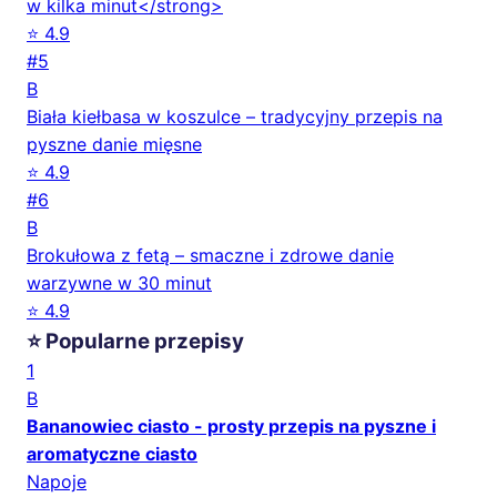
w kilka minut</strong>
⭐ 4.9
#5
B
Biała kiełbasa w koszulce – tradycyjny przepis na
pyszne danie mięsne
⭐ 4.9
#6
B
Brokułowa z fetą – smaczne i zdrowe danie
warzywne w 30 minut
⭐ 4.9
⭐ Popularne przepisy
1
B
Bananowiec ciasto - prosty przepis na pyszne i
aromatyczne ciasto
Napoje