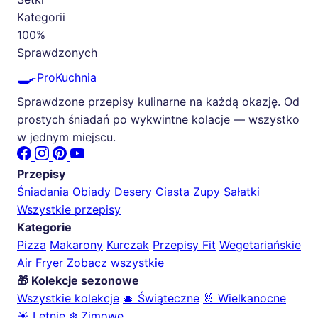
Kategorii
100%
Sprawdzonych
🍳
ProKuchnia
Sprawdzone przepisy kulinarne na każdą okazję. Od
prostych śniadań po wykwintne kolacje — wszystko
w jednym miejscu.
Przepisy
Śniadania
Obiady
Desery
Ciasta
Zupy
Sałatki
Wszystkie przepisy
Kategorie
Pizza
Makarony
Kurczak
Przepisy Fit
Wegetariańskie
Air Fryer
Zobacz wszystkie
🎁 Kolekcje sezonowe
Wszystkie kolekcje
🎄 Świąteczne
🐰 Wielkanocne
☀️ Letnie
❄️ Zimowe