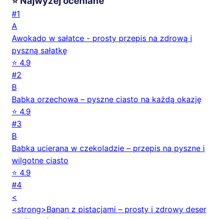
⭐ Najwyżej oceniane
#1
A
Awokado w sałatce - prosty przepis na zdrową i
pyszną sałatkę
⭐ 4.9
#2
B
Babka orzechowa – pyszne ciasto na każdą okazję
⭐ 4.9
#3
B
Babka ucierana w czekoladzie – przepis na pyszne i
wilgotne ciasto
⭐ 4.9
#4
<
<strong>Banan z pistacjami – prosty i zdrowy deser