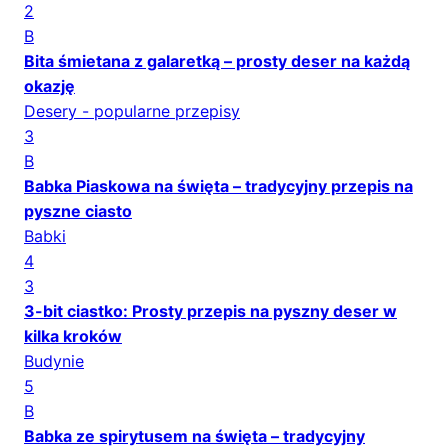
2
B
Bita śmietana z galaretką – prosty deser na każdą
okazję
Desery - popularne przepisy
3
B
Babka Piaskowa na święta – tradycyjny przepis na
pyszne ciasto
Babki
4
3
3-bit ciastko: Prosty przepis na pyszny deser w
kilka kroków
Budynie
5
B
Babka ze spirytusem na święta – tradycyjny