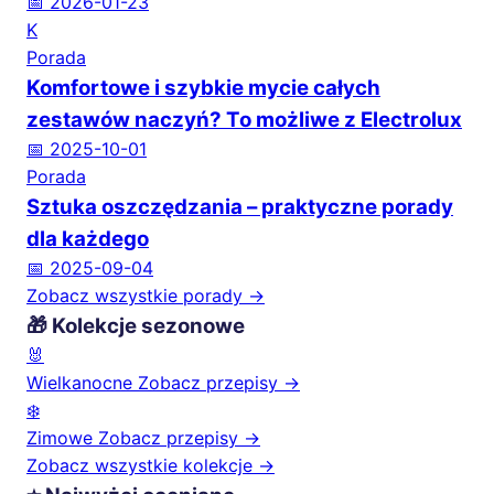
📅 2026-01-23
K
Porada
Komfortowe i szybkie mycie całych
zestawów naczyń? To możliwe z Electrolux
📅 2025-10-01
Porada
Sztuka oszczędzania – praktyczne porady
dla każdego
📅 2025-09-04
Zobacz wszystkie porady →
🎁 Kolekcje sezonowe
🐰
Wielkanocne
Zobacz przepisy →
❄️
Zimowe
Zobacz przepisy →
Zobacz wszystkie kolekcje →