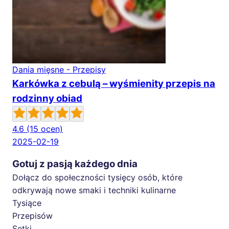
Dania mięsne - Przepisy
Karkówka z cebulą – wyśmienity przepis na
rodzinny obiad
4.6
(15 ocen)
2025-02-19
Gotuj z pasją każdego dnia
Dołącz do społeczności tysięcy osób, które
odkrywają nowe smaki i techniki kulinarne
Tysiące
Przepisów
Setki