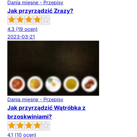
Dania mięsne - Przepisy
Jak przyrządzić Zrazy?
4.3
(19 ocen)
2023-03-21
Dania mięsne - Przepisy
Jak przyrządzić Wątróbka z
brzoskwiniami?
4.1
(10 ocen)