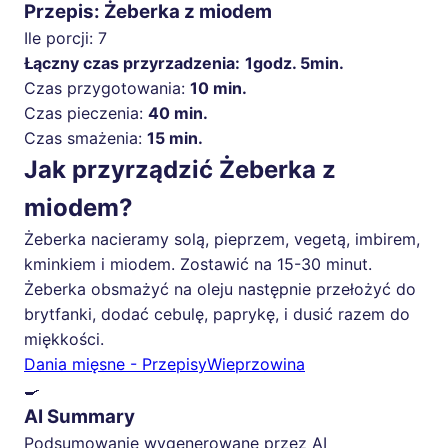
Przepis: Żeberka z miodem
Ile porcji:
7
Łączny czas przyrzadzenia:
1godz. 5min.
Czas przygotowania:
10 min.
Czas pieczenia:
40 min.
Czas smażenia:
15 min.
Jak przyrządzić Żeberka z
miodem?
Żeberka nacieramy solą, pieprzem, vegetą, imbirem,
kminkiem i miodem. Zostawić na 15-30 minut.
Żeberka obsmażyć na oleju następnie przełożyć do
brytfanki, dodać cebulę, paprykę, i dusić razem do
miękkości.
Dania mięsne - Przepisy
Wieprzowina
🍳
AI Summary
Podsumowanie wygenerowane przez AI