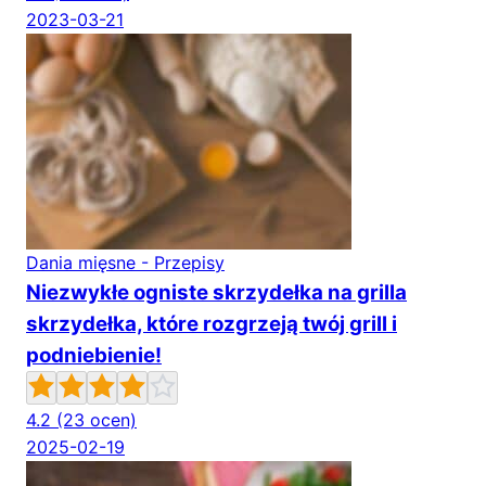
2023-03-21
Dania mięsne - Przepisy
Niezwykłe ogniste skrzydełka na grilla
skrzydełka, które rozgrzeją twój grill i
podniebienie!
4.2
(23 ocen)
2025-02-19