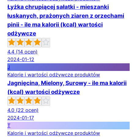
Łyżka chrupiącej sałatki - mieszanki
łuskanych, prażonych ziaren z orzechami
pinii - ile ma kalorii (kcal) wartości
odżywcze
4.4
(14 ocen)
2024-01-12
J
Kalorie i wartości odżywcze produktów
Jagnięcina, Mielony, Surowy - ile ma kalorii
(kcal) wartości odżywcze
4.0
(22 ocen)
2024-01-17
T
Kalorie i wartości odżywcze produktów