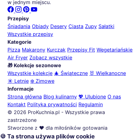
w jednym miejscu.
Przepisy
Śniadania
Obiady
Desery
Ciasta
Zupy
Sałatki
Wszystkie przepisy
Kategorie
Pizza
Makarony
Kurczak
Przepisy Fit
Wegetariańskie
Air Fryer
Zobacz wszystkie
🎁 Kolekcje sezonowe
Wszystkie kolekcje
🎄 Świąteczne
🐰 Wielkanocne
☀️ Letnie
❄️ Zimowe
Informacje
Strona główna
Blog kulinarny
💖 Ulubione
O nas
Kontakt
Polityka prywatności
Regulamin
© 2026 ProKuchnia.pl - Wszystkie prawa
zastrzeżone
Stworzone z ❤️ dla miłośników gotowania
🍪 Ta strona używa plików cookie