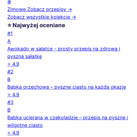
❄️
Zimowe
Zobacz przepisy →
Zobacz wszystkie kolekcje →
⭐ Najwyżej oceniane
#1
A
Awokado w sałatce - prosty przepis na zdrową i
pyszną sałatkę
⭐ 4.9
#2
B
Babka orzechowa – pyszne ciasto na każdą okazję
⭐ 4.9
#3
B
Babka ucierana w czekoladzie – przepis na pyszne i
wilgotne ciasto
⭐ 4.9