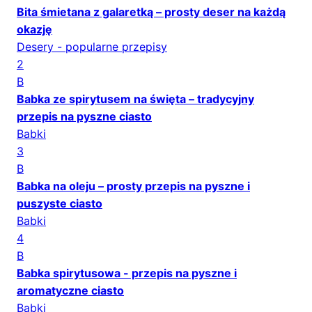
Bita śmietana z galaretką – prosty deser na każdą
okazję
Desery - popularne przepisy
2
B
Babka ze spirytusem na święta – tradycyjny
przepis na pyszne ciasto
Babki
3
B
Babka na oleju – prosty przepis na pyszne i
puszyste ciasto
Babki
4
B
Babka spirytusowa - przepis na pyszne i
aromatyczne ciasto
Babki