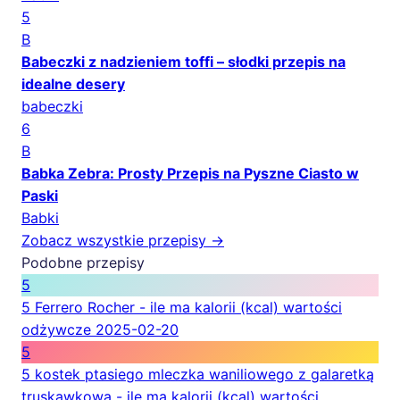
5
B
Babeczki z nadzieniem toffi – słodki przepis na
idealne desery
babeczki
6
B
Babka Zebra: Prosty Przepis na Pyszne Ciasto w
Paski
Babki
Zobacz wszystkie przepisy →
Podobne przepisy
5
5 Ferrero Rocher - ile ma kalorii (kcal) wartości
odżywcze
2025-02-20
5
5 kostek ptasiego mleczka waniliowego z galaretką
truskawkową - ile ma kalorii (kcal) wartości