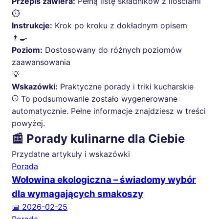
Przepis zawiera:
Pełną listę składników z ilościami
⏱️
Instrukcje:
Krok po kroku z dokładnym opisem
👨‍🍳
Poziom:
Dostosowany do różnych poziomów
zaawansowania
💡
Wskazówki:
Praktyczne porady i triki kucharskie
To podsumowanie zostało wygenerowane
automatycznie. Pełne informacje znajdziesz w treści
powyżej.
📰 Porady kulinarne dla Ciebie
Przydatne artykuły i wskazówki
Porada
Wołowina ekologiczna – świadomy wybór
dla wymagających smakoszy
📅 2026-02-25