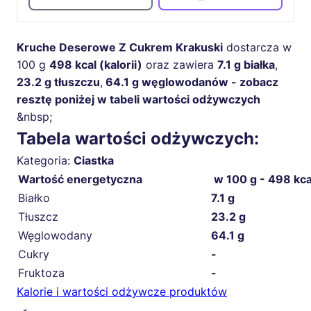
Kruche Deserowe Z Cukrem Krakuski
dostarcza w
100 g
498 kcal (kalorii)
oraz zawiera
7.1 g białka
,
23.2 g tłuszczu
,
64.1 g węglowodanów - zobacz
resztę poniżej w tabeli wartości odżywczych
&nbsp;
Tabela wartości odżywczych:
Kategoria:
Ciastka
Wartość energetyczna
w 100 g - 498 kca
Białko
7.1 g
Tłuszcz
23.2 g
Węglowodany
64.1 g
Cukry
-
Fruktoza
-
Kalorie i wartości odżywcze produktów
🍳