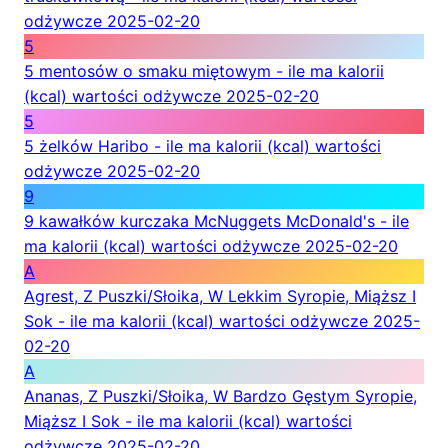
odżywcze
2025-02-20
5
5 mentosów o smaku miętowym - ile ma kalorii
(kcal) wartości odżywcze
2025-02-20
5
5 żelków Haribo - ile ma kalorii (kcal) wartości
odżywcze
2025-02-20
9
9 kawałków kurczaka McNuggets McDonald's - ile
ma kalorii (kcal) wartości odżywcze
2025-02-20
A
Agrest, Z Puszki/Słoika, W Lekkim Syropie, Miąższ I
Sok - ile ma kalorii (kcal) wartości odżywcze
2025-
02-20
A
Ananas, Z Puszki/Słoika, W Bardzo Gęstym Syropie,
Miąższ I Sok - ile ma kalorii (kcal) wartości
odżywcze
2025-02-20