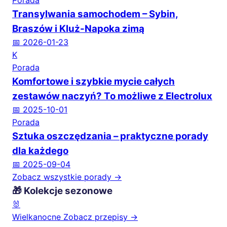
Porada
Transylwania samochodem – Sybin,
Braszów i Kluż-Napoka zimą
📅 2026-01-23
K
Porada
Komfortowe i szybkie mycie całych
zestawów naczyń? To możliwe z Electrolux
📅 2025-10-01
Porada
Sztuka oszczędzania – praktyczne porady
dla każdego
📅 2025-09-04
Zobacz wszystkie porady →
🎁 Kolekcje sezonowe
🐰
Wielkanocne
Zobacz przepisy →