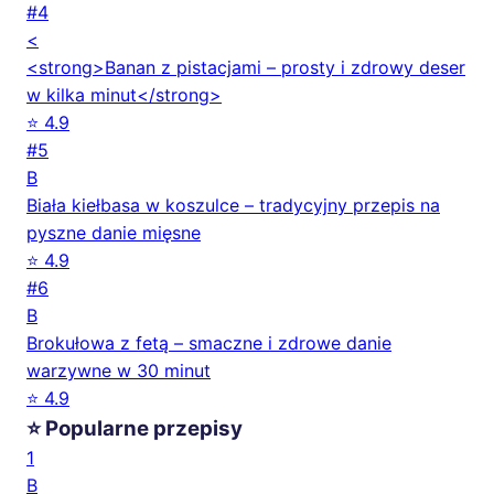
#4
<
<strong>Banan z pistacjami – prosty i zdrowy deser
w kilka minut</strong>
⭐ 4.9
#5
B
Biała kiełbasa w koszulce – tradycyjny przepis na
pyszne danie mięsne
⭐ 4.9
#6
B
Brokułowa z fetą – smaczne i zdrowe danie
warzywne w 30 minut
⭐ 4.9
⭐ Popularne przepisy
1
B