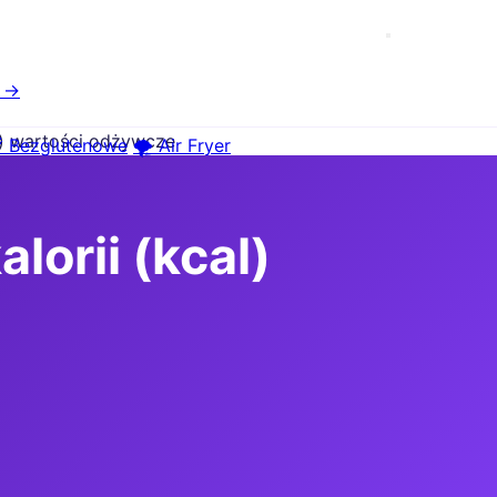
e →
l) wartości odżywcze
 Bezglutenowe
🌪️ Air Fryer
lorii (kcal)