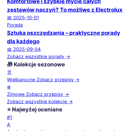
Komfortowe i szybkie mycie całych
zestawów naczyń? To możliwe z Electrolux
📅 2025-10-01
Porada
Sztuka oszczędzania – praktyczne porady
dla każdego
📅 2025-09-04
Zobacz wszystkie porady →
🎁 Kolekcje sezonowe
🐰
Wielkanocne
Zobacz przepisy →
❄️
Zimowe
Zobacz przepisy →
Zobacz wszystkie kolekcje →
⭐ Najwyżej oceniane
#1
A