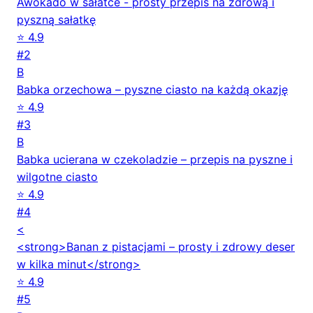
Awokado w sałatce - prosty przepis na zdrową i
pyszną sałatkę
⭐ 4.9
#2
B
Babka orzechowa – pyszne ciasto na każdą okazję
⭐ 4.9
#3
B
Babka ucierana w czekoladzie – przepis na pyszne i
wilgotne ciasto
⭐ 4.9
#4
<
<strong>Banan z pistacjami – prosty i zdrowy deser
w kilka minut</strong>
⭐ 4.9
#5