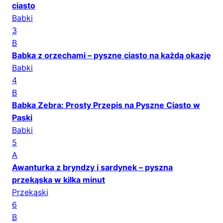
ciasto
Babki
3
B
Babka z orzechami – pyszne ciasto na każdą okazję
Babki
4
B
Babka Zebra: Prosty Przepis na Pyszne Ciasto w
Paski
Babki
5
A
Awanturka z bryndzy i sardynek – pyszna
przekąska w kilka minut
Przekąski
6
B