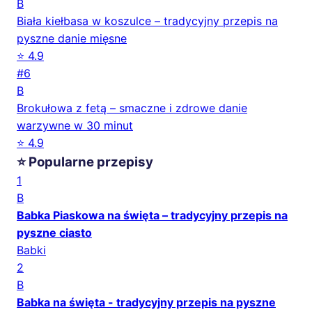
B
Biała kiełbasa w koszulce – tradycyjny przepis na
pyszne danie mięsne
⭐ 4.9
#6
B
Brokułowa z fetą – smaczne i zdrowe danie
warzywne w 30 minut
⭐ 4.9
⭐ Popularne przepisy
1
B
Babka Piaskowa na święta – tradycyjny przepis na
pyszne ciasto
Babki
2
B
Babka na święta - tradycyjny przepis na pyszne