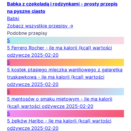
Babka z czekoladą i rodzynkami - prosty przepis
na pyszne ciasto
Babki
Zobacz wszystkie przepisy →
Podobne przepisy
5
5 Ferrero Rocher - ile ma kalorii (kcal) wartości
odżywcze
2025-02-20
5
5 kostek ptasiego mleczka waniliowego z galaretką
truskawkową - ile ma kalorii (kcal) wartości
odżywcze
2025-02-20
5
5 mentosów o smaku miętowym - ile ma kalorii
(kcal) wartości odżywcze
2025-02-20
5
5 żelków Haribo - ile ma kalorii (kcal) wartości
odżywcze
2025-02-20