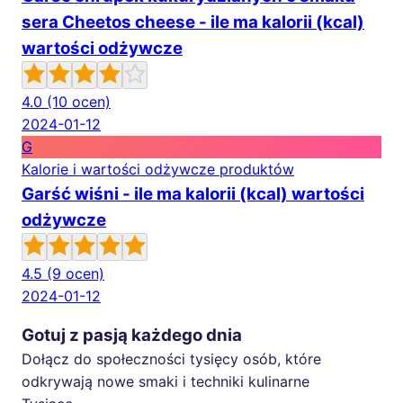
sera Cheetos cheese - ile ma kalorii (kcal)
wartości odżywcze
4.0
(10 ocen)
2024-01-12
G
Kalorie i wartości odżywcze produktów
Garść wiśni - ile ma kalorii (kcal) wartości
odżywcze
4.5
(9 ocen)
2024-01-12
Gotuj z pasją każdego dnia
Dołącz do społeczności tysięcy osób, które
odkrywają nowe smaki i techniki kulinarne