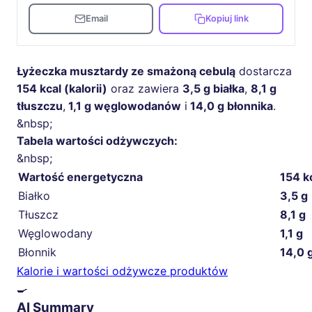
Email
Kopiuj link
Łyżeczka musztardy ze smażoną cebulą
dostarcza
154 kcal (kalorii)
oraz zawiera
3,5 g białka
,
8,1 g
tłuszczu
,
1,1 g węglowodanów
i
14,0 g błonnika
.
&nbsp;
Tabela wartości odżywczych:
&nbsp;
Wartość energetyczna
154 k
Białko
3,5 g
Tłuszcz
8,1 g
Węglowodany
1,1 g
Błonnik
14,0 
Kalorie i wartości odżywcze produktów
🍳
AI Summary