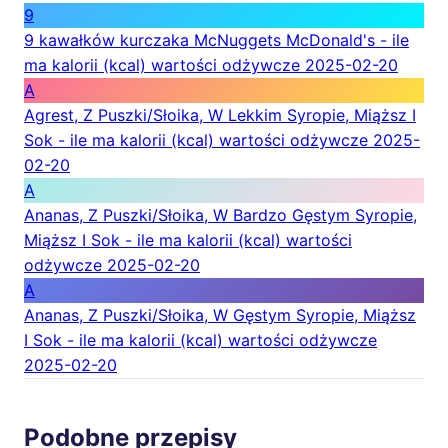
9
9 kawałków kurczaka McNuggets McDonald's - ile
ma kalorii (kcal) wartości odżywcze
2025-02-20
A
Agrest, Z Puszki/Słoika, W Lekkim Syropie, Miąższ I
Sok - ile ma kalorii (kcal) wartości odżywcze
2025-
02-20
A
Ananas, Z Puszki/Słoika, W Bardzo Gęstym Syropie,
Miąższ I Sok - ile ma kalorii (kcal) wartości
odżywcze
2025-02-20
A
Ananas, Z Puszki/Słoika, W Gęstym Syropie, Miąższ
I Sok - ile ma kalorii (kcal) wartości odżywcze
2025-02-20
Podobne przepisy