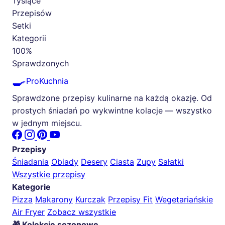
Tysiące
Przepisów
Setki
Kategorii
100%
Sprawdzonych
🍳
ProKuchnia
Sprawdzone przepisy kulinarne na każdą okazję. Od
prostych śniadań po wykwintne kolacje — wszystko
w jednym miejscu.
Przepisy
Śniadania
Obiady
Desery
Ciasta
Zupy
Sałatki
Wszystkie przepisy
Kategorie
Pizza
Makarony
Kurczak
Przepisy Fit
Wegetariańskie
Air Fryer
Zobacz wszystkie
🎁 Kolekcje sezonowe