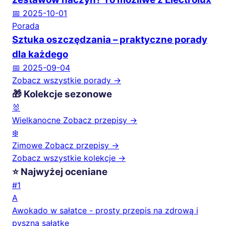
📅 2025-10-01
Porada
Sztuka oszczędzania – praktyczne porady
dla każdego
📅 2025-09-04
Zobacz wszystkie porady →
🎁 Kolekcje sezonowe
🐰
Wielkanocne
Zobacz przepisy →
❄️
Zimowe
Zobacz przepisy →
Zobacz wszystkie kolekcje →
⭐ Najwyżej oceniane
#1
A
Awokado w sałatce - prosty przepis na zdrową i
pyszną sałatkę