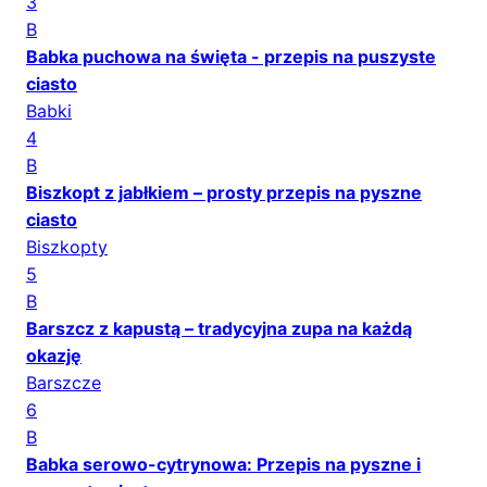
3
B
Babka puchowa na święta - przepis na puszyste
ciasto
Babki
4
B
Biszkopt z jabłkiem – prosty przepis na pyszne
ciasto
Biszkopty
5
B
Barszcz z kapustą – tradycyjna zupa na każdą
okazję
Barszcze
6
B
Babka serowo-cytrynowa: Przepis na pyszne i