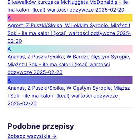
9 kawałków kurczaka McNuggets McDonald's - ile
ma kalorii (kcal) wartości odżywcze
2025-02-20
A
Agrest, Z Puszki/Słoika, W Lekkim Syropie, Miąższ I
Sok - ile ma kalorii (kcal) wartości odżywcze
2025-
02-20
A
Ananas, Z Puszki/Słoika, W Bardzo Gęstym Syropie,
Miąższ I Sok - ile ma kalorii (kcal) wartości
odżywcze
2025-02-20
A
Ananas, Z Puszki/Słoika, W Gęstym Syropie, Miąższ
I Sok - ile ma kalorii (kcal) wartości odżywcze
2025-02-20
Podobne przepisy
Zobacz wszystkie →