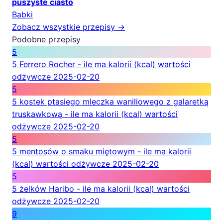
puszyste ciasto
Babki
Zobacz wszystkie przepisy →
Podobne przepisy
5
5 Ferrero Rocher - ile ma kalorii (kcal) wartości
odżywcze
2025-02-20
5
5 kostek ptasiego mleczka waniliowego z galaretką
truskawkową - ile ma kalorii (kcal) wartości
odżywcze
2025-02-20
5
5 mentosów o smaku miętowym - ile ma kalorii
(kcal) wartości odżywcze
2025-02-20
5
5 żelków Haribo - ile ma kalorii (kcal) wartości
odżywcze
2025-02-20
9