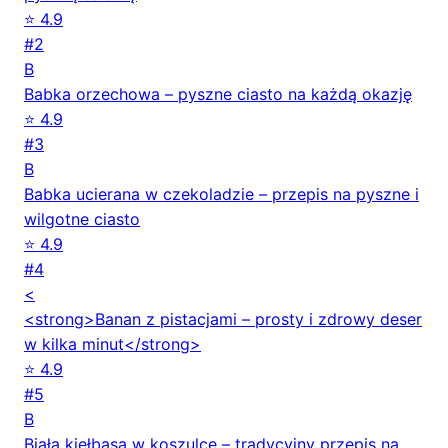
⭐ 4.9
#2
B
Babka orzechowa – pyszne ciasto na każdą okazję
⭐ 4.9
#3
B
Babka ucierana w czekoladzie – przepis na pyszne i
wilgotne ciasto
⭐ 4.9
#4
<
<strong>Banan z pistacjami – prosty i zdrowy deser
w kilka minut</strong>
⭐ 4.9
#5
B
Biała kiełbasa w koszulce – tradycyjny przepis na