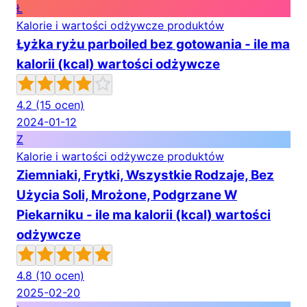
Ł
Kalorie i wartości odżywcze produktów
Łyżka ryżu parboiled bez gotowania - ile ma
kalorii (kcal) wartości odżywcze
4.2
(15 ocen)
2024-01-12
Z
Kalorie i wartości odżywcze produktów
Ziemniaki, Frytki, Wszystkie Rodzaje, Bez
Użycia Soli, Mrożone, Podgrzane W
Piekarniku - ile ma kalorii (kcal) wartości
odżywcze
4.8
(10 ocen)
2025-02-20