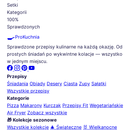
Setki
Kategorii
100%
Sprawdzonych
🍳
ProKuchnia
Sprawdzone przepisy kulinarne na każdą okazję. Od
prostych śniadań po wykwintne kolacje — wszystko
w jednym miejscu.
Przepisy
Śniadania
Obiady
Desery
Ciasta
Zupy
Sałatki
Wszystkie przepisy
Kategorie
Pizza
Makarony
Kurczak
Przepisy Fit
Wegetariańskie
Air Fryer
Zobacz wszystkie
🎁 Kolekcje sezonowe
Wszystkie kolekcje
🎄 Świąteczne
🐰 Wielkanocne