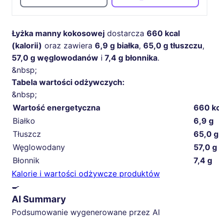
Łyżka manny kokosowej
dostarcza
660 kcal
(kalorii)
oraz zawiera
6,9 g białka
,
65,0 g tłuszczu
,
57,0 g węglowodanów
i
7,4 g błonnika
.
&nbsp;
Tabela wartości odżywczych:
&nbsp;
Wartość energetyczna
660 kc
Białko
6,9 g
Tłuszcz
65,0 g
Węglowodany
57,0 g
Błonnik
7,4 g
Kalorie i wartości odżywcze produktów
🍳
AI Summary
Podsumowanie wygenerowane przez AI