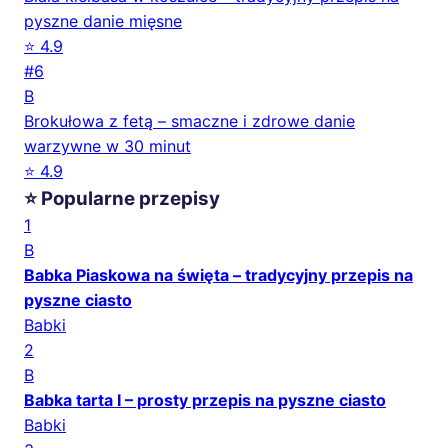
pyszne danie mięsne
⭐ 4.9
#6
B
Brokułowa z fetą – smaczne i zdrowe danie
warzywne w 30 minut
⭐ 4.9
⭐ Popularne przepisy
1
B
Babka Piaskowa na święta – tradycyjny przepis na
pyszne ciasto
Babki
2
B
Babka tarta I – prosty przepis na pyszne ciasto
Babki