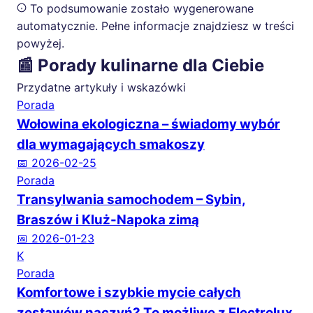
To podsumowanie zostało wygenerowane
automatycznie. Pełne informacje znajdziesz w treści
powyżej.
📰 Porady kulinarne dla Ciebie
Przydatne artykuły i wskazówki
Porada
Wołowina ekologiczna – świadomy wybór
dla wymagających smakoszy
📅 2026-02-25
Porada
Transylwania samochodem – Sybin,
Braszów i Kluż-Napoka zimą
📅 2026-01-23
K
Porada
Komfortowe i szybkie mycie całych
zestawów naczyń? To możliwe z Electrolux