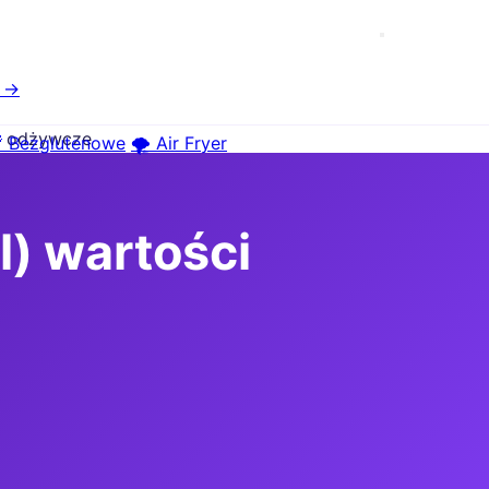
e →
ci odżywcze
 Bezglutenowe
🌪️ Air Fryer
l) wartości