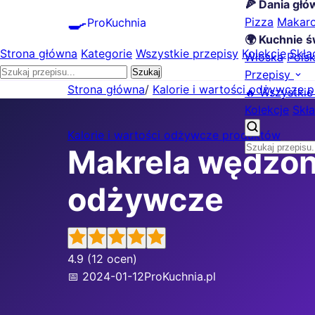
🍕 Dania gł
🍳
Pizza
Makar
ProKuchnia
🌍 Kuchnie ś
Strona główna
Kategorie
Wszystkie przepisy
Kolekcje
Skła
Włoska
Pols
Szukaj
Przepisy
Strona główna
/
Kalorie i wartości odżywcze 
🔥 Wszystkie
Kolekcje
Skła
Kalorie i wartości odżywcze produktów
Makrela wędzona 
odżywcze
4.9
(12 ocen)
📅 2024-01-12
ProKuchnia.pl