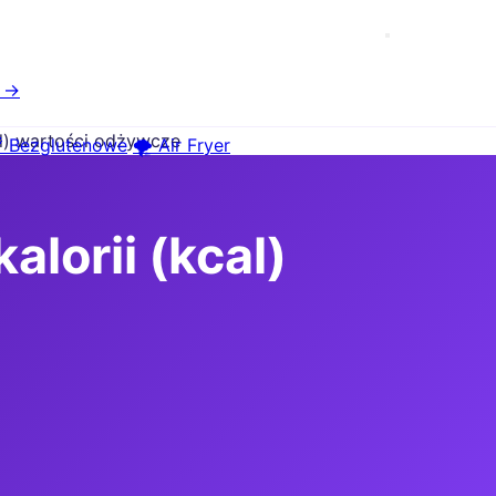
e →
cal) wartości odżywcze
 Bezglutenowe
🌪️ Air Fryer
alorii (kcal)