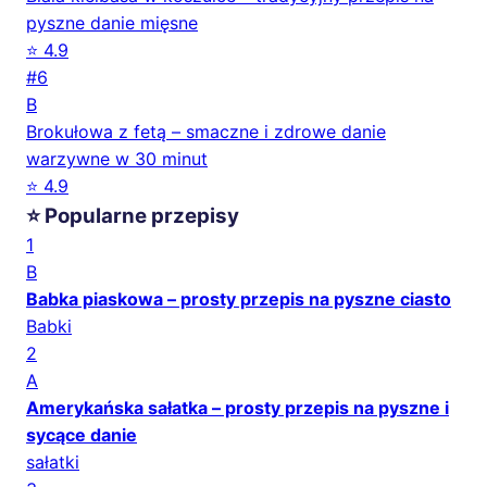
pyszne danie mięsne
⭐ 4.9
#6
B
Brokułowa z fetą – smaczne i zdrowe danie
warzywne w 30 minut
⭐ 4.9
⭐ Popularne przepisy
1
B
Babka piaskowa – prosty przepis na pyszne ciasto
Babki
2
A
Amerykańska sałatka – prosty przepis na pyszne i
sycące danie
sałatki