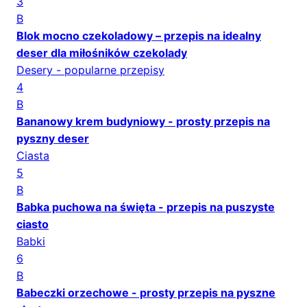
3
B
Blok mocno czekoladowy – przepis na idealny
deser dla miłośników czekolady
Desery - popularne przepisy
4
B
Bananowy krem budyniowy - prosty przepis na
pyszny deser
Ciasta
5
B
Babka puchowa na święta - przepis na puszyste
ciasto
Babki
6
B
Babeczki orzechowe - prosty przepis na pyszne