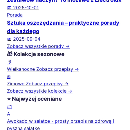
📅 2025-10-01
Porada
Sztuka oszczędzania – praktyczne porady
dla każdego
📅 2025-09-04
Zobacz wszystkie porady →
🎁 Kolekcje sezonowe
🐰
Wielkanocne
Zobacz przepisy →
❄️
Zimowe
Zobacz przepisy →
Zobacz wszystkie kolekcje →
⭐ Najwyżej oceniane
#1
A
Awokado w sałatce - prosty przepis na zdrową i
pyszną sałatkę