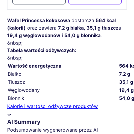
Wafel Princessa kokosowa
dostarcza
564 kcal
(kalorii)
oraz zawiera
7,2 g białka
,
35,1 g tłuszczu
,
19,4 g węglowodanów
i
54,0 g błonnika
.
&nbsp;
Tabela wartości odżywczych:
&nbsp;
Wartość energetyczna
564 k
Białko
7,2 g
Tłuszcz
35,1 g
Węglowodany
19,4 g
Błonnik
54,0 
Kalorie i wartości odżywcze produktów
🍳
AI Summary
Podsumowanie wygenerowane przez AI