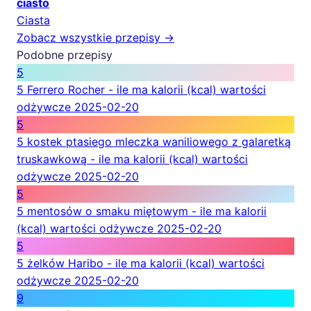
ciasto
Ciasta
Zobacz wszystkie przepisy →
Podobne przepisy
5
5 Ferrero Rocher - ile ma kalorii (kcal) wartości
odżywcze
2025-02-20
5
5 kostek ptasiego mleczka waniliowego z galaretką
truskawkową - ile ma kalorii (kcal) wartości
odżywcze
2025-02-20
5
5 mentosów o smaku miętowym - ile ma kalorii
(kcal) wartości odżywcze
2025-02-20
5
5 żelków Haribo - ile ma kalorii (kcal) wartości
odżywcze
2025-02-20
9