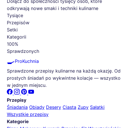
Dołącz do społeczności tysięcy osób, które
odkrywają nowe smaki i techniki kulinarne
Tysiące
Przepisów
Setki
Kategorii
100%
Sprawdzonych
🍳
ProKuchnia
Sprawdzone przepisy kulinarne na każdą okazję. Od
prostych śniadań po wykwintne kolacje — wszystko
w jednym miejscu.
Przepisy
Śniadania
Obiady
Desery
Ciasta
Zupy
Sałatki
Wszystkie przepisy
Kategorie