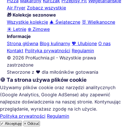
Pizza
Makarony
Kurczak
Przepisy Fit
Wegetariańskie
Air Fryer
Zobacz wszystkie
🎁 Kolekcje sezonowe
Wszystkie kolekcje
🎄 Świąteczne
🐰 Wielkanocne
☀️ Letnie
❄️ Zimowe
Informacje
Strona główna
Blog kulinarny
💖 Ulubione
O nas
Kontakt
Polityka prywatności
Regulamin
© 2026 ProKuchnia.pl - Wszystkie prawa
zastrzeżone
Stworzone z ❤️ dla miłośników gotowania
🍪 Ta strona używa plików cookie
Używamy plików cookie oraz narzędzi analitycznych
(Google Analytics, Google AdSense) aby zapewnić
najlepsze doświadczenia na naszej stronie. Kontynuując
przeglądanie, wyrażasz zgodę na ich użycie.
Polityka prywatności
Regulamin
✓ Akceptuję
× Odrzuć