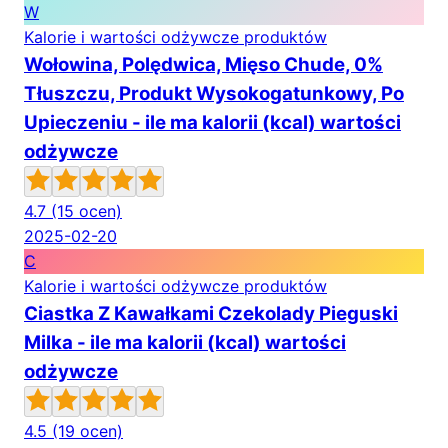
W
Kalorie i wartości odżywcze produktów
Wołowina, Polędwica, Mięso Chude, 0%
Tłuszczu, Produkt Wysokogatunkowy, Po
Upieczeniu - ile ma kalorii (kcal) wartości
odżywcze
4.7
(15 ocen)
2025-02-20
C
Kalorie i wartości odżywcze produktów
Ciastka Z Kawałkami Czekolady Pieguski
Milka - ile ma kalorii (kcal) wartości
odżywcze
4.5
(19 ocen)