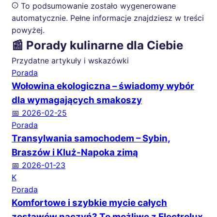
To podsumowanie zostało wygenerowane
automatycznie. Pełne informacje znajdziesz w treści
powyżej.
📰 Porady kulinarne dla Ciebie
Przydatne artykuły i wskazówki
Porada
Wołowina ekologiczna – świadomy wybór
dla wymagających smakoszy
📅 2026-02-25
Porada
Transylwania samochodem – Sybin,
Braszów i Kluż-Napoka zimą
📅 2026-01-23
K
Porada
Komfortowe i szybkie mycie całych
zestawów naczyń? To możliwe z Electrolux