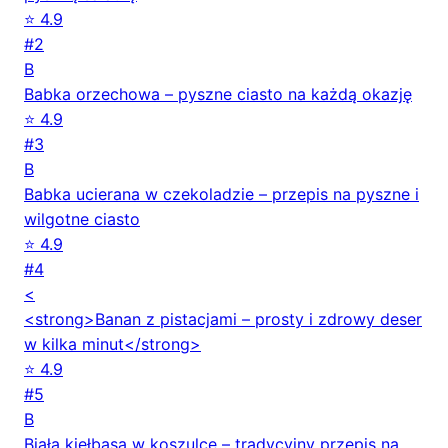
⭐ 4.9
#2
B
Babka orzechowa – pyszne ciasto na każdą okazję
⭐ 4.9
#3
B
Babka ucierana w czekoladzie – przepis na pyszne i
wilgotne ciasto
⭐ 4.9
#4
<
<strong>Banan z pistacjami – prosty i zdrowy deser
w kilka minut</strong>
⭐ 4.9
#5
B
Biała kiełbasa w koszulce – tradycyjny przepis na