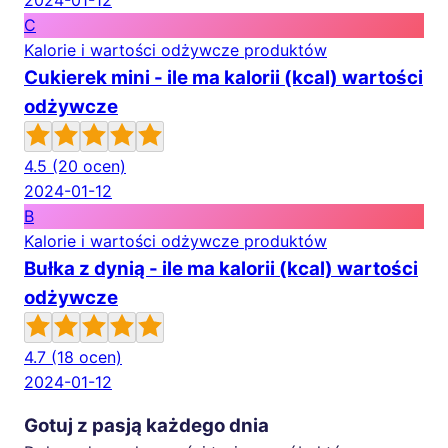
2024-01-12
C
Kalorie i wartości odżywcze produktów
Cukierek mini - ile ma kalorii (kcal) wartości
odżywcze
4.5
(20 ocen)
2024-01-12
B
Kalorie i wartości odżywcze produktów
Bułka z dynią - ile ma kalorii (kcal) wartości
odżywcze
4.7
(18 ocen)
2024-01-12
Gotuj z pasją każdego dnia