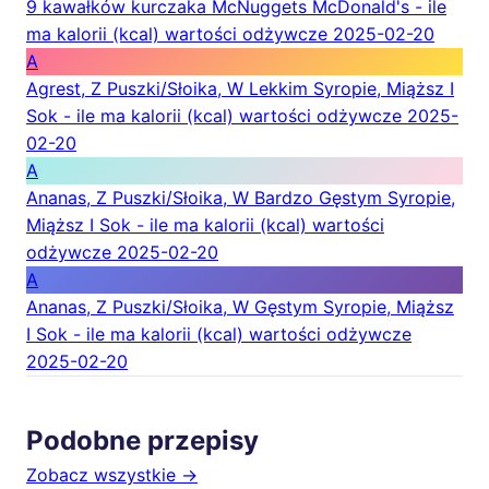
9 kawałków kurczaka McNuggets McDonald's - ile
ma kalorii (kcal) wartości odżywcze
2025-02-20
A
Agrest, Z Puszki/Słoika, W Lekkim Syropie, Miąższ I
Sok - ile ma kalorii (kcal) wartości odżywcze
2025-
02-20
A
Ananas, Z Puszki/Słoika, W Bardzo Gęstym Syropie,
Miąższ I Sok - ile ma kalorii (kcal) wartości
odżywcze
2025-02-20
A
Ananas, Z Puszki/Słoika, W Gęstym Syropie, Miąższ
I Sok - ile ma kalorii (kcal) wartości odżywcze
2025-02-20
Podobne przepisy
Zobacz wszystkie →