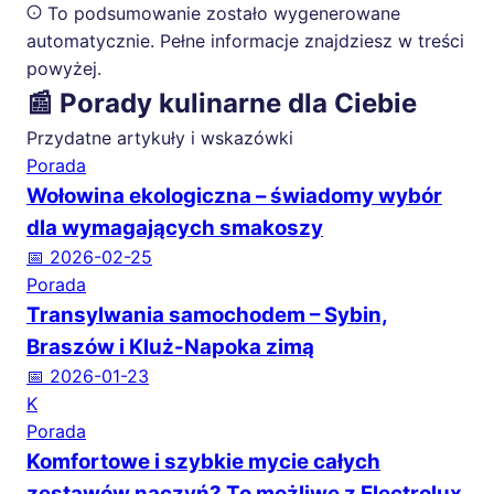
To podsumowanie zostało wygenerowane
automatycznie. Pełne informacje znajdziesz w treści
powyżej.
📰 Porady kulinarne dla Ciebie
Przydatne artykuły i wskazówki
Porada
Wołowina ekologiczna – świadomy wybór
dla wymagających smakoszy
📅 2026-02-25
Porada
Transylwania samochodem – Sybin,
Braszów i Kluż-Napoka zimą
📅 2026-01-23
K
Porada
Komfortowe i szybkie mycie całych
zestawów naczyń? To możliwe z Electrolux