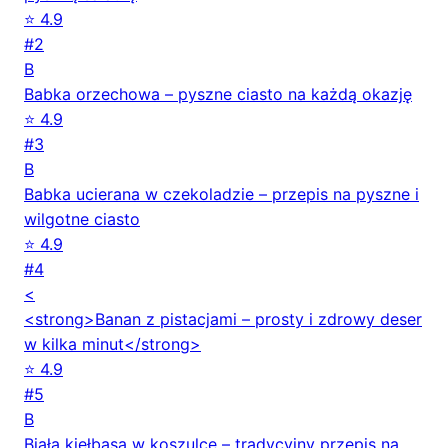
⭐ 4.9
#2
B
Babka orzechowa – pyszne ciasto na każdą okazję
⭐ 4.9
#3
B
Babka ucierana w czekoladzie – przepis na pyszne i
wilgotne ciasto
⭐ 4.9
#4
<
<strong>Banan z pistacjami – prosty i zdrowy deser
w kilka minut</strong>
⭐ 4.9
#5
B
Biała kiełbasa w koszulce – tradycyjny przepis na