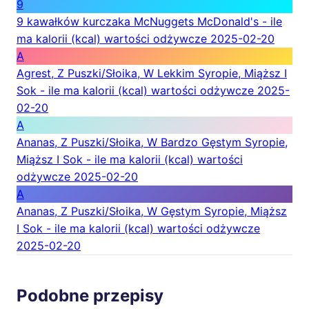
9
9 kawałków kurczaka McNuggets McDonald's - ile
ma kalorii (kcal) wartości odżywcze
2025-02-20
A
Agrest, Z Puszki/Słoika, W Lekkim Syropie, Miąższ I
Sok - ile ma kalorii (kcal) wartości odżywcze
2025-
02-20
A
Ananas, Z Puszki/Słoika, W Bardzo Gęstym Syropie,
Miąższ I Sok - ile ma kalorii (kcal) wartości
odżywcze
2025-02-20
A
Ananas, Z Puszki/Słoika, W Gęstym Syropie, Miąższ
I Sok - ile ma kalorii (kcal) wartości odżywcze
2025-02-20
Podobne przepisy