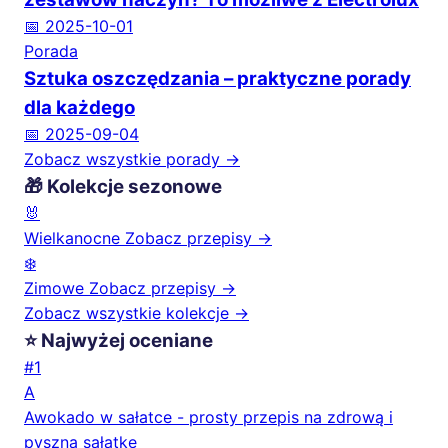
📅 2025-10-01
Porada
Sztuka oszczędzania – praktyczne porady
dla każdego
📅 2025-09-04
Zobacz wszystkie porady →
🎁 Kolekcje sezonowe
🐰
Wielkanocne
Zobacz przepisy →
❄️
Zimowe
Zobacz przepisy →
Zobacz wszystkie kolekcje →
⭐ Najwyżej oceniane
#1
A
Awokado w sałatce - prosty przepis na zdrową i
pyszną sałatkę