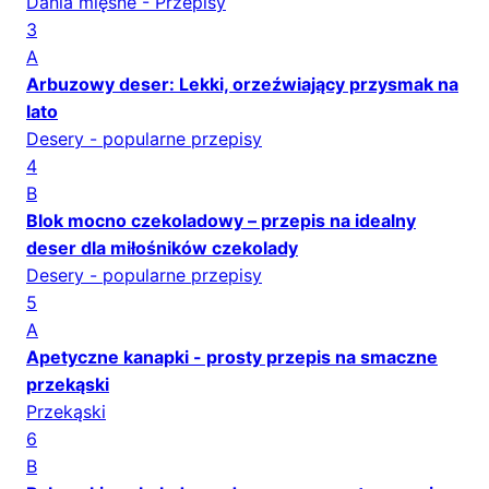
Dania mięsne - Przepisy
3
A
Arbuzowy deser: Lekki, orzeźwiający przysmak na
lato
Desery - popularne przepisy
4
B
Blok mocno czekoladowy – przepis na idealny
deser dla miłośników czekolady
Desery - popularne przepisy
5
A
Apetyczne kanapki - prosty przepis na smaczne
przekąski
Przekąski
6
B