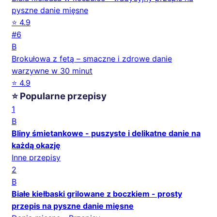
pyszne danie mięsne
⭐ 4.9
#6
B
Brokułowa z fetą – smaczne i zdrowe danie
warzywne w 30 minut
⭐ 4.9
⭐ Popularne przepisy
1
B
Bliny śmietankowe - puszyste i delikatne danie na
każdą okazję
Inne przepisy
2
B
Białe kiełbaski grilowane z boczkiem - prosty
przepis na pyszne danie mięsne