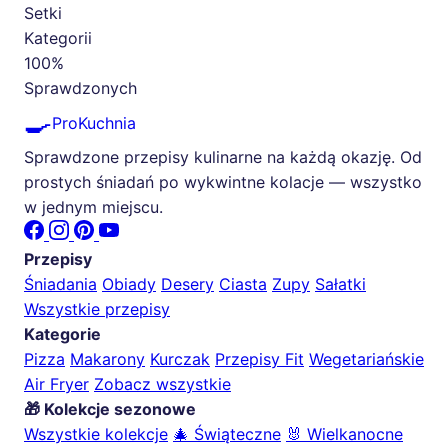
Setki
Kategorii
100%
Sprawdzonych
🍳
ProKuchnia
Sprawdzone przepisy kulinarne na każdą okazję. Od
prostych śniadań po wykwintne kolacje — wszystko
w jednym miejscu.
Przepisy
Śniadania
Obiady
Desery
Ciasta
Zupy
Sałatki
Wszystkie przepisy
Kategorie
Pizza
Makarony
Kurczak
Przepisy Fit
Wegetariańskie
Air Fryer
Zobacz wszystkie
🎁 Kolekcje sezonowe
Wszystkie kolekcje
🎄 Świąteczne
🐰 Wielkanocne