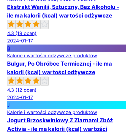
Ekstrakt Wanilii, Sztuczny, Bez Alkoholu -
ile ma kalorii (kcal) wartości odżywcze
4.3
(19 ocen)
2024-01-17
B
Kalorie i wartości odżywcze produktów
Bulgur, Po Obróbce Termicznej - ile ma
kalorii (kcal) wartości odżywcze
4.3
(12 ocen)
2024-01-17
J
Kalorie i wartości odżywcze produktów
Jogurt Brzoskwiniowy Z Ziarnami Zbóż
Activia - ile ma kalorii (kcal) wartości