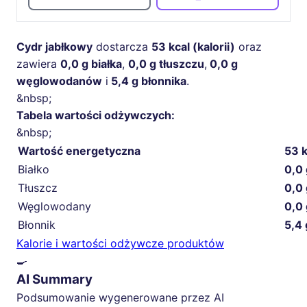
Cydr jabłkowy
dostarcza
53 kcal (kalorii)
oraz
zawiera
0,0 g białka
,
0,0 g tłuszczu
,
0,0 g
węglowodanów
i
5,4 g błonnika
.
&nbsp;
Tabela wartości odżywczych:
&nbsp;
Wartość energetyczna
53 k
Białko
0,0 
Tłuszcz
0,0 
Węglowodany
0,0 
Błonnik
5,4 
Kalorie i wartości odżywcze produktów
🍳
AI Summary
Podsumowanie wygenerowane przez AI