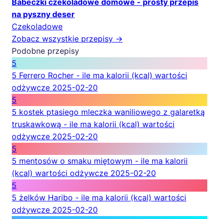
Babeczki czekoladowe domowe - prosty przepis
na pyszny deser
Czekoladowe
Zobacz wszystkie przepisy →
Podobne przepisy
5
5 Ferrero Rocher - ile ma kalorii (kcal) wartości
odżywcze
2025-02-20
5
5 kostek ptasiego mleczka waniliowego z galaretką
truskawkową - ile ma kalorii (kcal) wartości
odżywcze
2025-02-20
5
5 mentosów o smaku miętowym - ile ma kalorii
(kcal) wartości odżywcze
2025-02-20
5
5 żelków Haribo - ile ma kalorii (kcal) wartości
odżywcze
2025-02-20