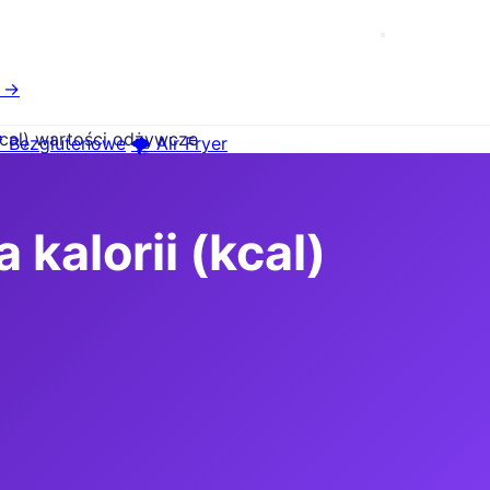
e →
(kcal) wartości odżywcze
 Bezglutenowe
🌪️ Air Fryer
 kalorii (kcal)