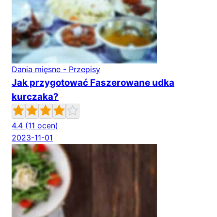
Dania mięsne - Przepisy
Jak przygotować Faszerowane udka
kurczaka?
4.4
(11 ocen)
2023-11-01