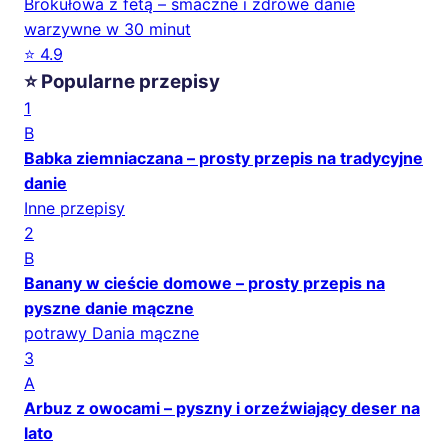
Brokułowa z fetą – smaczne i zdrowe danie
warzywne w 30 minut
⭐ 4.9
⭐ Popularne przepisy
1
B
Babka ziemniaczana – prosty przepis na tradycyjne
danie
Inne przepisy
2
B
Banany w cieście domowe – prosty przepis na
pyszne danie mączne
potrawy Dania mączne
3
A
Arbuz z owocami – pyszny i orzeźwiający deser na
lato