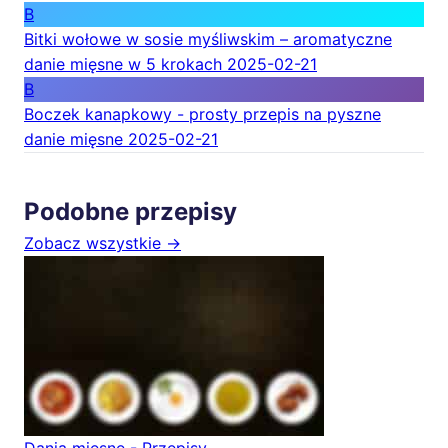
B
Bitki wołowe w sosie myśliwskim – aromatyczne
danie mięsne w 5 krokach
2025-02-21
B
Boczek kanapkowy - prosty przepis na pyszne
danie mięsne
2025-02-21
Podobne przepisy
Zobacz wszystkie →