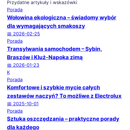
Przydatne artykuły i wskazówki
Porada
Wołowina ekologiczna – świadomy wybór
dla wymagających smakoszy
📅 2026-02-25
Porada
Transylwania samochodem – Sybin,
Braszów i Kluż-Napoka zimą
📅 2026-01-23
K
Porada
Komfortowe i szybkie mycie całych
zestawów naczyń? To możliwe z Electrolux
📅 2025-10-01
Porada
Sztuka oszczędzania – praktyczne porady
dla każdego