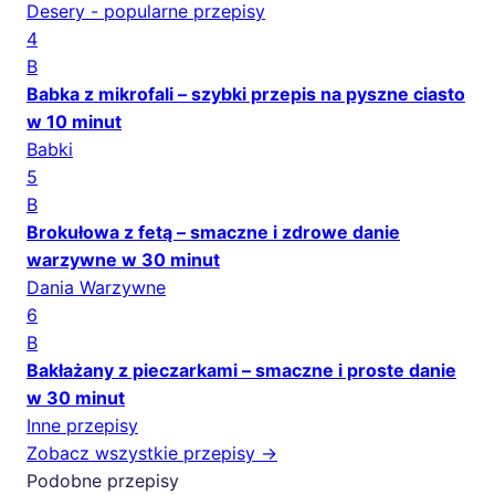
Desery - popularne przepisy
4
B
Babka z mikrofali – szybki przepis na pyszne ciasto
w 10 minut
Babki
5
B
Brokułowa z fetą – smaczne i zdrowe danie
warzywne w 30 minut
Dania Warzywne
6
B
Bakłażany z pieczarkami – smaczne i proste danie
w 30 minut
Inne przepisy
Zobacz wszystkie przepisy →
Podobne przepisy