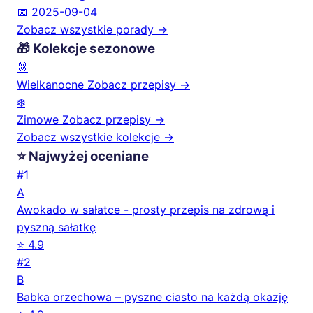
📅 2025-09-04
Zobacz wszystkie porady →
🎁 Kolekcje sezonowe
🐰
Wielkanocne
Zobacz przepisy →
❄️
Zimowe
Zobacz przepisy →
Zobacz wszystkie kolekcje →
⭐ Najwyżej oceniane
#1
A
Awokado w sałatce - prosty przepis na zdrową i
pyszną sałatkę
⭐ 4.9
#2
B
Babka orzechowa – pyszne ciasto na każdą okazję