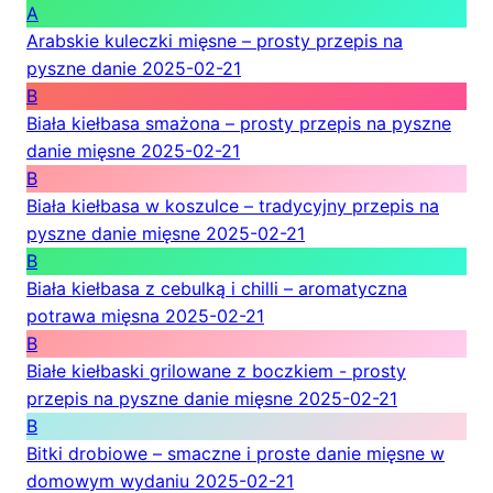
A
Arabskie kuleczki mięsne – prosty przepis na
pyszne danie
2025-02-21
B
Biała kiełbasa smażona – prosty przepis na pyszne
danie mięsne
2025-02-21
B
Biała kiełbasa w koszulce – tradycyjny przepis na
pyszne danie mięsne
2025-02-21
B
Biała kiełbasa z cebulką i chilli – aromatyczna
potrawa mięsna
2025-02-21
B
Białe kiełbaski grilowane z boczkiem - prosty
przepis na pyszne danie mięsne
2025-02-21
B
Bitki drobiowe – smaczne i proste danie mięsne w
domowym wydaniu
2025-02-21