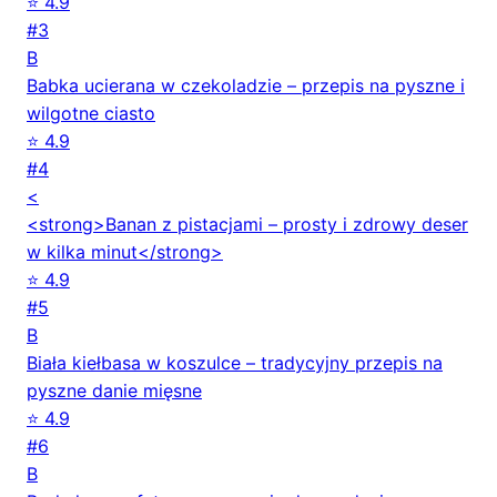
⭐ 4.9
#3
B
Babka ucierana w czekoladzie – przepis na pyszne i
wilgotne ciasto
⭐ 4.9
#4
<
<strong>Banan z pistacjami – prosty i zdrowy deser
w kilka minut</strong>
⭐ 4.9
#5
B
Biała kiełbasa w koszulce – tradycyjny przepis na
pyszne danie mięsne
⭐ 4.9
#6
B