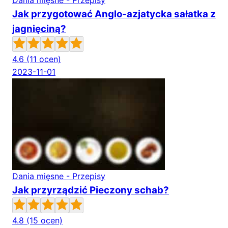
Dania mięsne - Przepisy
Jak przygotować Anglo-azjatycka sałatka z
jagnięciną?
4.6
(11 ocen)
2023-11-01
Dania mięsne - Przepisy
Jak przyrządzić Pieczony schab?
4.8
(15 ocen)