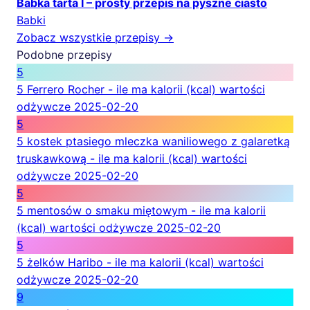
Babka tarta I – prosty przepis na pyszne ciasto
Babki
Zobacz wszystkie przepisy →
Podobne przepisy
5
5 Ferrero Rocher - ile ma kalorii (kcal) wartości
odżywcze
2025-02-20
5
5 kostek ptasiego mleczka waniliowego z galaretką
truskawkową - ile ma kalorii (kcal) wartości
odżywcze
2025-02-20
5
5 mentosów o smaku miętowym - ile ma kalorii
(kcal) wartości odżywcze
2025-02-20
5
5 żelków Haribo - ile ma kalorii (kcal) wartości
odżywcze
2025-02-20
9