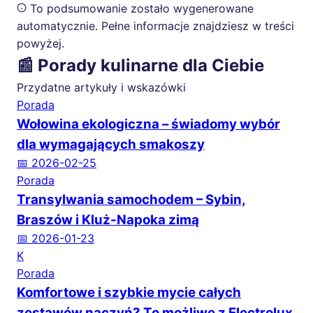
To podsumowanie zostało wygenerowane
automatycznie. Pełne informacje znajdziesz w treści
powyżej.
📰 Porady kulinarne dla Ciebie
Przydatne artykuły i wskazówki
Porada
Wołowina ekologiczna – świadomy wybór
dla wymagających smakoszy
📅 2026-02-25
Porada
Transylwania samochodem – Sybin,
Braszów i Kluż-Napoka zimą
📅 2026-01-23
K
Porada
Komfortowe i szybkie mycie całych
zestawów naczyń? To możliwe z Electrolux