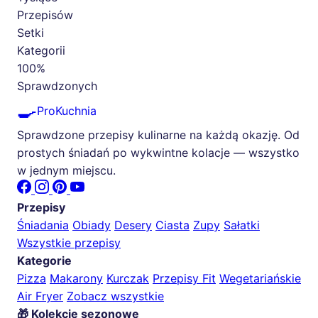
Przepisów
Setki
Kategorii
100%
Sprawdzonych
🍳
ProKuchnia
Sprawdzone przepisy kulinarne na każdą okazję. Od
prostych śniadań po wykwintne kolacje — wszystko
w jednym miejscu.
Przepisy
Śniadania
Obiady
Desery
Ciasta
Zupy
Sałatki
Wszystkie przepisy
Kategorie
Pizza
Makarony
Kurczak
Przepisy Fit
Wegetariańskie
Air Fryer
Zobacz wszystkie
🎁 Kolekcje sezonowe