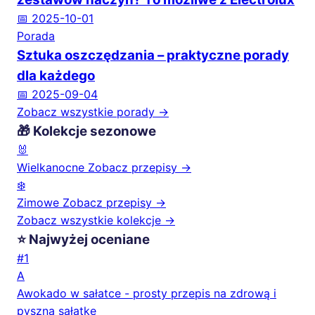
📅 2025-10-01
Porada
Sztuka oszczędzania – praktyczne porady
dla każdego
📅 2025-09-04
Zobacz wszystkie porady →
🎁 Kolekcje sezonowe
🐰
Wielkanocne
Zobacz przepisy →
❄️
Zimowe
Zobacz przepisy →
Zobacz wszystkie kolekcje →
⭐ Najwyżej oceniane
#1
A
Awokado w sałatce - prosty przepis na zdrową i
pyszną sałatkę