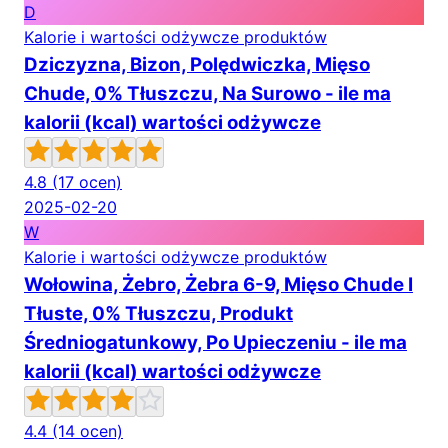
D
Kalorie i wartości odżywcze produktów
Dziczyzna, Bizon, Polędwiczka, Mięso
Chude, 0% Tłuszczu, Na Surowo - ile ma
kalorii (kcal) wartości odżywcze
4.8
(17 ocen)
2025-02-20
W
Kalorie i wartości odżywcze produktów
Wołowina, Żebro, Żebra 6-9, Mięso Chude I
Tłuste, 0% Tłuszczu, Produkt
Średniogatunkowy, Po Upieczeniu - ile ma
kalorii (kcal) wartości odżywcze
4.4
(14 ocen)