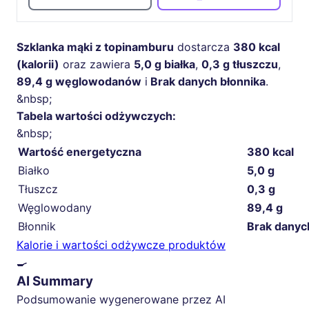
Szklanka mąki z topinamburu
dostarcza
380 kcal
(kalorii)
oraz zawiera
5,0 g białka
,
0,3 g tłuszczu
,
89,4 g węglowodanów
i
Brak danych błonnika
.
&nbsp;
Tabela wartości odżywczych:
&nbsp;
Wartość energetyczna
380 kcal
Białko
5,0 g
Tłuszcz
0,3 g
Węglowodany
89,4 g
Błonnik
Brak danyc
Kalorie i wartości odżywcze produktów
🍳
AI Summary
Podsumowanie wygenerowane przez AI