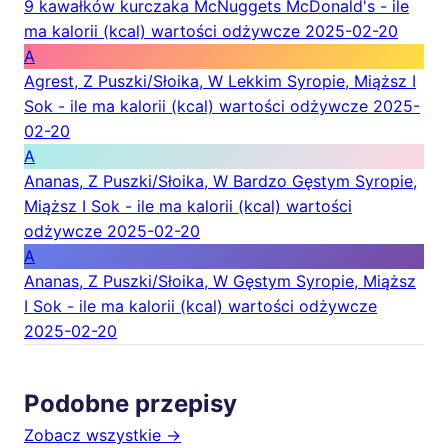
9 kawałków kurczaka McNuggets McDonald's - ile
ma kalorii (kcal) wartości odżywcze
2025-02-20
A
Agrest, Z Puszki/Słoika, W Lekkim Syropie, Miąższ I
Sok - ile ma kalorii (kcal) wartości odżywcze
2025-
02-20
A
Ananas, Z Puszki/Słoika, W Bardzo Gęstym Syropie,
Miąższ I Sok - ile ma kalorii (kcal) wartości
odżywcze
2025-02-20
A
Ananas, Z Puszki/Słoika, W Gęstym Syropie, Miąższ
I Sok - ile ma kalorii (kcal) wartości odżywcze
2025-02-20
Podobne przepisy
Zobacz wszystkie →