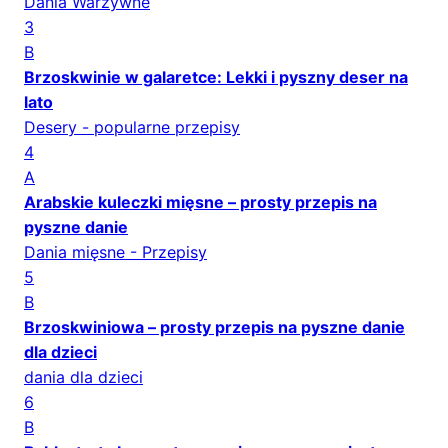
Dania Warzywne
3
B
Brzoskwinie w galaretce: Lekki i pyszny deser na
lato
Desery - popularne przepisy
4
A
Arabskie kuleczki mięsne – prosty przepis na
pyszne danie
Dania mięsne - Przepisy
5
B
Brzoskwiniowa – prosty przepis na pyszne danie
dla dzieci
dania dla dzieci
6
B