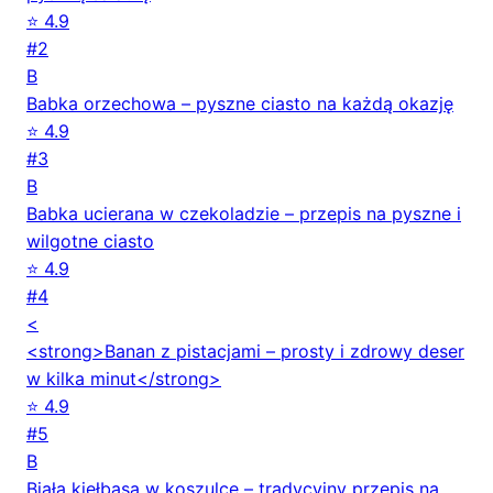
⭐ 4.9
#2
B
Babka orzechowa – pyszne ciasto na każdą okazję
⭐ 4.9
#3
B
Babka ucierana w czekoladzie – przepis na pyszne i
wilgotne ciasto
⭐ 4.9
#4
<
<strong>Banan z pistacjami – prosty i zdrowy deser
w kilka minut</strong>
⭐ 4.9
#5
B
Biała kiełbasa w koszulce – tradycyjny przepis na