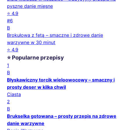
pyszne danie mięsne
⭐ 4.9
#6
B
Brokułowa z fetą – smaczne i zdrowe danie
warzywne w 30 minut
⭐ 4.9
⭐ Popularne przepisy
1
B
Błyskawiczny torcik wieloowocowy – smaczny i
prosty deser w kilka chwil
Ciasta
2
B
Brukselka gotowana – prosty przepis na zdrowe
danie warzywne