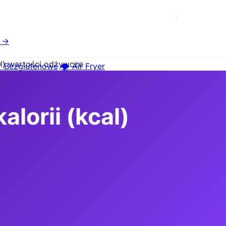
e →
kcal) wartości odżywcze
 Bezglutenowe
🌪️ Air Fryer
alorii (kcal)